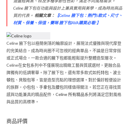
涵蓋經典黑、棕及多種季節性色彩，滿足不同風格需求。
Celine 腋下包在功能與設計上兼具實用與美學，成為時尚與品
質的代表。
相關文章：
【
Celine 腋下包：熱門5款式、尺寸、
材質、保養、保值，賽琳 腋下包AVA購買必看!
】
Celine 腋下包以極簡俐落的輪廓設計，展現法式優雅與現代摩登
的完美結合，成為時尚圈不可忽視的經典單品。不論是日常穿搭
或正式場合，一款合適的
腋下包
都能輕鬆提升整體造型層次。
Celine在
女包
系列中不僅展現出精緻工藝與質感選材，更融合品
牌獨有的低調奢華。除了腋下包，還有眾多款式如
托特包
、
波士
頓包
、
貝殼包
等，皆是造型亮點的理想選擇。對於偏好輕便設計
的族群，
小包包
、
手拿包
及
腰包
同樣值得關注。若您正在尋找質
感與功能兼具的精品配件，
Celine 所有精品
系列將滿足您對風格
與品質的高標準。
商品評價