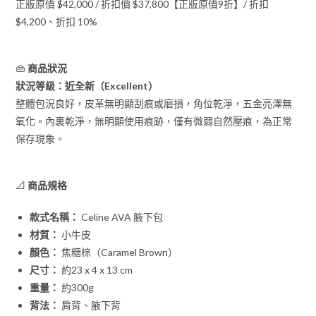
正版原價 $42,000 / 折扣價 $37,800【正版原價9折】/ 折扣
$4,200、折扣 10%
👜
商品狀況
狀況等級：近全新（Excellent）
整體包況良好，皮革無明顯刮痕或磨損，角位乾淨，五金亮澤無
氧化。內裏乾淨，無明顯使用痕跡，僅有微弱自然壓痕，為正常
保存現象。
📐
商品規格
款式名稱：
Celine AVA 腋下包
材質：
小牛皮
顏色：
焦糖棕（Caramel Brown）
尺寸：
約23 x 4 x 13 cm
重量：
約300g
背法：
肩背、腋下背