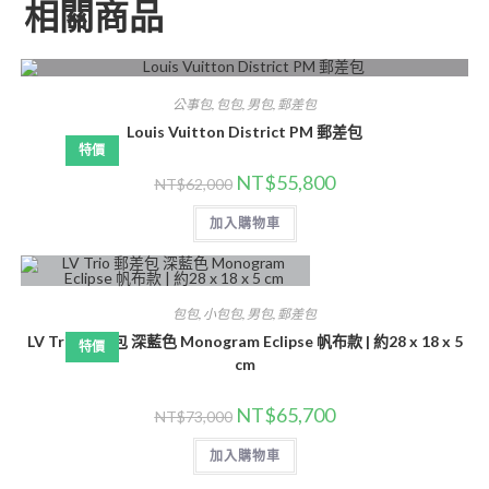
相關商品
公事包
,
包包
,
男包
,
郵差包
Louis Vuitton District PM 郵差包
特價
NT$
55,800
NT$
62,000
加入購物車
包包
,
小包包
,
男包
,
郵差包
LV Trio 郵差包 深藍色 Monogram Eclipse 帆布款 | 約28 x 18 x 5
特價
cm
NT$
65,700
NT$
73,000
加入購物車