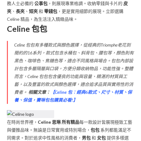
務人士必備的
公事包
，則展現專業格調。收納零錢與卡片的
皮
夾
、
長夾
、
短夾
和
零錢包
，更是實用細節的展現。立即選購
Celine 精品，為生活注入精緻品味。
Celine 包包
Celine 包包有多種款式與顏色選擇，從經典的Triomphe老花到
簡約的16系列，款式包含水桶包、斜背包、腰包等，顏色則有
黑色、咖啡色、焦糖色等，適合不同風格與場合。包包內部設
計包含多層隔層與口袋，方便分類收納物品，功能性強。整體
而言，Celine 包包包含優良的功能與容量、精湛的材質與工
藝，以及豐富的款式與顏色選擇，適合追求品質與實用性的消
費者。
相關文章：
【
Celine 包：經典6款式、尺寸、材質、保
養、保值，賽琳包包購買必看!
】
在時尚世界裡，
Celine 思琳 所有精品
每一款設計皆展現極致工藝
與優雅品味。無論是日常實用或特別場合，
包包
系列都能滿足不
同需求。對於追求中性風格的消費者，
男包
和
女包
提供多樣選