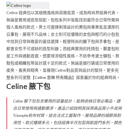
Celine 經典包以其極簡風格與高雅氣質，成為時尚界經典代表。
無論是實用或造型搭配，
包包
系列中皆能找到最符合日常所需與
個人風格的款式。男士可選擇俐落設計的
男包
與專業氣息濃厚的
公事包
，展現不凡品味；女士則可從優雅的
女包
與輕巧的
小包包
中找到日常與晚宴的最佳選擇。輕便時尚的
腋下包
與
手拿包
，是
都會女性不可或缺的造型利器；而經典實用的
托特包
、
郵差包
則
是工作與通勤首選。想要增添個性風格，不妨參考
波士頓包
、
貝
殼包
或
相機包
等設計感十足的款式。無論是
旅行袋
或日常使用的
皮夾
、
長夾
與
短夾
，皆展現Celine對品質與設計的堅持。更多完
整系列可瀏覽【
Celine 思琳 所有精品
】探索屬於你的經典時尚。
Celine 腋下包
Celine 腋下包包含實用的容量設計，能夠收納日常必需品，適
合日常使用與通勤需求。產品介紹說明其採用高品質小牛皮與
Triomphe帆布材質，結合法式工藝製作，展現品牌的細節與耐
用性。款式種類多元，包括經典半月包型與凱旋門系列，顏色