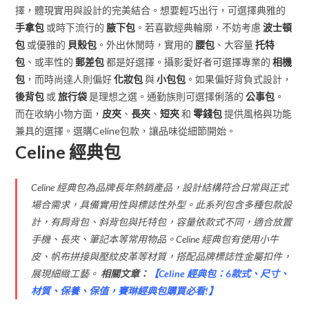
擇，體現實用與設計的完美結合。想要輕巧出行，可選擇典雅的
手拿包
或時下流行的
腋下包
。若喜歡經典輪廓，不妨考慮
波士頓
包
或優雅的
貝殼包
。外出休閒時，實用的
腰包
、大容量
托特
包
、或率性的
郵差包
都是好選擇。攝影愛好者可選擇專業的
相機
包
，而時尚達人則偏好
化妝包
與
小包包
。如果偏好背負式設計，
後背包
或
旅行袋
是理想之選。通勤族則可選擇俐落的
公事包
。
而在收納小物方面，
皮夾
、
長夾
、
短夾
和
零錢包
提供風格與功能
兼具的選擇。選購Celine包款，讓品味從細節開始。
Celine 經典包
Celine 經典包為品牌長年熱銷產品，設計結構符合日常與正式
場合需求，具備實用性與標誌性外型。此系列包含多種包款設
計，有肩背包、斜背包與托特包，容量依款式不同，適合放置
手機、長夾、筆記本等常用物品。Celine 經典包有使用小牛
皮、帆布拼接與壓紋皮革等材質，搭配品牌標誌性金屬扣件，
展現細緻工藝。
相關文章：
【
Celine 經典包：6款式、尺寸、
材質、保養、保值，賽琳經典包購買必看!
】