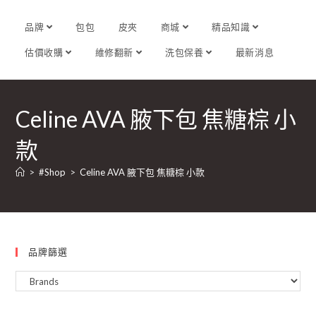
品牌
包包
皮夾
商城
精品知識
估價收購
維修翻新
洗包保養
最新消息
Celine AVA 腋下包 焦糖棕 小
款
>
#Shop
>
Celine AVA 腋下包 焦糖棕 小款
品牌篩選