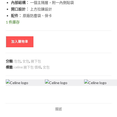
內部結構：
一個主隔層，附一內側貼袋
開口設計：
上方拉鍊設計
配件：
原廠防塵袋、保卡
1 件庫存
加入購物車
分類:
包包
,
女包
,
腋下包
標籤:
celine 腋下包 價格
,
女包
描述