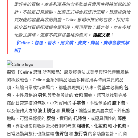
愛好者的青睞。本系列產品包含多款兼具實用性與時尚感的設
計，不論是日常通勤、出席正式場合或旅行使用，皆能提供恰
到好處的容量與收納機能。Celine 思琳所推出的包款，採用高
級皮革材質搭配精緻金屬配件，展現極致工藝之美，並有多樣
化款式選擇，滿足不同穿搭風格的需求。
相關文章：
【
Celine：包包、香水、男女裝、皮夾、飾品、賽琳各款式解
析
】
探索【
Celine 思琳 所有精品
】感受經典法式美學與現代極簡風格
的極致融合。Celine 全系列精品涵蓋多種實用與時尚兼具的品
項，無論日常或特殊場合，都能展現獨到品味。從基本必備的
包
包
、中性風格的
男包
與柔美設計的
女包
開始，您可以找到完美
搭配日常穿搭的包款。小巧實用的
手拿包
、率性俐落的
腋下包
、
以及優雅大方的
波士頓包
和
貝殼包
，讓造型更具層次感。外出旅
遊時，可選擇輕便的
腰包
、實用的
托特包
、或極具個性的
郵差
包
。喜愛攝影與收納需求者則可考慮
相機包
、
化妝包
和
小包包
。
日常通勤與旅行也能信賴
後背包
和
旅行袋
的多功能設計。而商