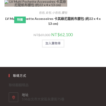
包包
,
女包
,
小包包
,
腰包
LV Multi Pochette Accessoires 卡其綠尼龍帆布腰包 (約22 x 4 x
特價
13 cm)
NT$
62,100
NT$
69,000
加入購物車
聯絡方式
聯絡翻翻精品
地址
106台北市大安區永康街75巷