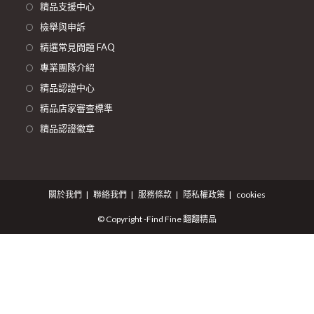
精品支援中心
檢舉與申訴
精選常見問題 FAQ
專業團隊介紹
精品認證中心
精品店家審查標準
精品認證徽章
關於我們
聯絡我們
服務條款
隱私權政策
cookies
© Copyright -Find Fine 翻翻精品