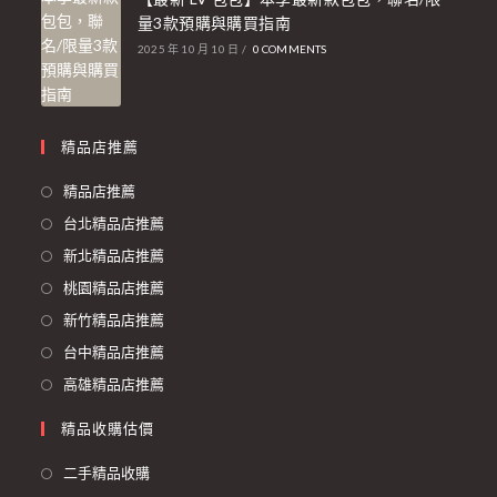
量3款預購與購買指南
2025 年 10 月 10 日
/
0 COMMENTS
精品店推薦
精品店推薦
台北精品店推薦
新北精品店推薦
桃園精品店推薦
新竹精品店推薦
台中精品店推薦
高雄精品店推薦
精品收購估價
二手精品收購