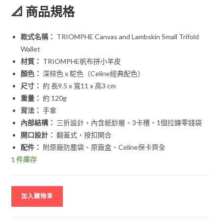
📐 商品規格
款式名稱：
TRIOMPHE Canvas and Lambskin Small Trifold
Wallet
材質：
TRIOMPHE帆布拼小羊皮
顏色：
深棕色 x 駝色（Celine經典配色）
尺寸：
約 長9.5 x 寬11 x 高3 cm
重量：
約 120g
背法：
手拿
內部結構：
三折設計，內含紙鈔層、3卡槽、1個拉鍊零錢袋
開口設計：
翻蓋式，按扣開合
配件：
附原廠防塵袋、原廠盒、Celine保卡齊全
1 件庫存
加入購物車