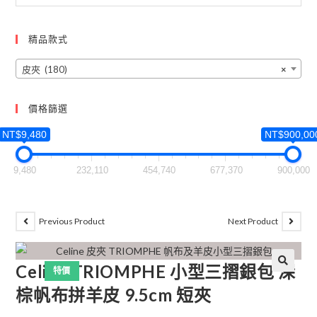
精品款式
皮夾 (180)
×
價格篩選
NT$9,480
NT$900,00
9,480
232,110
454,740
677,370
900,000
Previous Product
Next Product
Celine TRIOMPHE 小型三摺銀包 深
特價
🔍
棕帆布拼羊皮 9.5cm 短夾