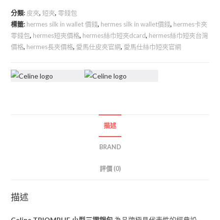
分類:
皮夾
,
短夾
,
零錢包
標籤:
hermes silk in wallet 價錢
,
hermes silk in wallet價錢
,
hermes卡夾
零錢包
,
hermes短夾價格
,
hermes絲巾短夾dcard
,
hermes絲巾短夾台灣
價格
,
hermes長夾價格
,
愛馬仕皮夾官網
,
愛馬仕絲巾短夾官網
描述
BRAND
評價 (0)
描述
Celine TRIOMPHE 小型三摺銀包
為品牌極具代表性的經典設