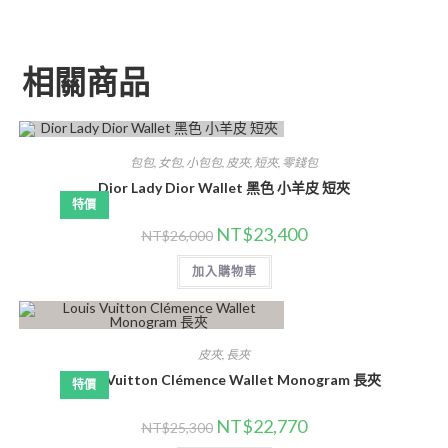
相關商品
包包
,
女包
,
小包包
,
皮夾
,
短夾
,
零錢包
Dior Lady Dior Wallet 黑色 小羊皮 短夾
特價
NT$
23,400
NT$
26,000
加入購物車
皮夾
,
長夾
Louis Vuitton Clémence Wallet Monogram 長夾
特價
NT$
22,770
NT$
25,300