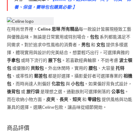
養、保值，賽琳包包購買必看!
】
在時尚世界裡，
Celine 思琳 所有精品
每一款設計皆展現極致工藝
與優雅品味。無論是日常實用或特別場合，
包包
系列都能滿足不
同需求。對於追求中性風格的消費者，
男包
和
女包
提供多樣選
擇，體現實用與設計的完美結合。想要輕巧出行，可選擇典雅的
手拿包
或時下流行的
腋下包
。若喜歡經典輪廓，不妨考慮
波士頓
包
或優雅的
貝殼包
。外出休閒時，實用的
腰包
、大容量
托特
包
、或率性的
郵差包
都是好選擇。攝影愛好者可選擇專業的
相機
包
，而時尚達人則偏好
化妝包
與
小包包
。如果偏好背負式設計，
後背包
或
旅行袋
是理想之選。通勤族則可選擇俐落的
公事包
。
而在收納小物方面，
皮夾
、
長夾
、
短夾
和
零錢包
提供風格與功能
兼具的選擇。選購Celine包款，讓品味從細節開始。
商品評價