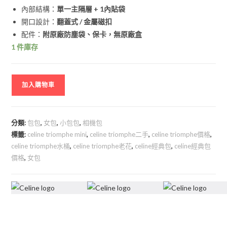
內部結構：
單一主隔層 + 1內貼袋
開口設計：
翻蓋式 / 金屬磁扣
配件：
附原廠防塵袋、保卡，無原廠盒
1 件庫存
加入購物車
分類:
包包
,
女包
,
小包包
,
相機包
標籤:
celine triomphe mini
,
celine triomphe二手
,
celine triomphe價格
,
celine triomphe水桶
,
celine triomphe老花
,
celine經典包
,
celine經典包
價格
,
女包