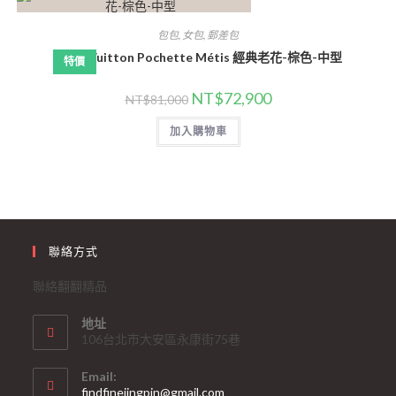
包包
,
女包
,
郵差包
Louis Vuitton Pochette Métis 經典老花-棕色-中型
特價
NT$
72,900
NT$
81,000
加入購物車
聯絡方式
聯絡翻翻精品
地址
106台北市大安區永康街75巷
Email:
findfinejingpin@gmail.com