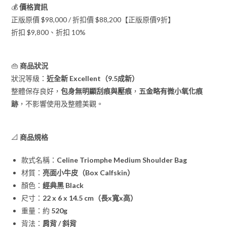
💰
價格資訊
正版原價 $98,000 / 折扣價 $88,200【正版原價9折】
折扣 $9,800、折扣 10%
👜
商品狀況
狀況等級：
近全新 Excellent（9.5成新）
整體保存良好，
包身無明顯刮痕與壓痕
，
五金略有微小氧化痕
跡
，不影響使用及整體美觀。
📐
商品規格
款式名稱：
Celine Triomphe Medium Shoulder Bag
材質：
亮面小牛皮（Box Calfskin）
顏色：
經典黑 Black
尺寸：
22 x 6 x 14.5 cm（長x寬x高）
重量：約
520g
背法：
肩背 / 斜背