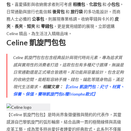
包
。喜愛攝影與收納需求者則可考慮
相機包
、
化妝包
和
小包包
。
日常通勤與旅行也能信賴
後背包
和
旅行袋
的多功能設計。而商
務人士必備的
公事包
，則展現專業格調。收納零錢與卡片的
皮
夾
、
長夾
、
短夾
和
零錢包
，更是實用細節的展現。立即選購
Celine 精品，為生活注入精緻品味。
Celine 凱旋門包包
Celine 凱旋門包包包含經典設計與現代時尚元素，專為追求質
感與實用性的消費者打造。這款包包有多種尺寸選擇，無論是
日常通勤還是正式場合皆適用。其功能與容量設計，包含足夠
的收納空間，能輕鬆容納手機、錢包、鑰匙等隨身物品，滿足
現代生活需求。
相關文章：
【
Celine 凱旋門包：尺寸、材質、
保養、保值，賽琳凱旋門包6種Triomphe款式
】
【Celine 凱旋門包包】是時尚界象徵優雅與簡約的代表作，其靈
感源自巴黎凱旋門的弧形輪廓，結合品牌一貫的極簡線條與高級
皮革工藝，成為眾多時尚愛好者鍾愛的經典款式。此系列不僅展