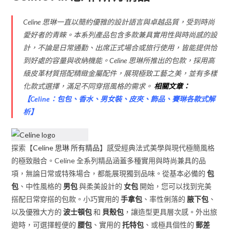
Celine 思琳一直以簡約優雅的設計語言與卓越品質，受到時尚
愛好者的青睞。本系列產品包含多款兼具實用性與時尚感的設
計，不論是日常通勤、出席正式場合或旅行使用，皆能提供恰
到好處的容量與收納機能。Celine 思琳所推出的包款，採用高
級皮革材質搭配精緻金屬配件，展現極致工藝之美，並有多樣
化款式選擇，滿足不同穿搭風格的需求。
相關文章：
【
Celine：包包、香水、男女裝、皮夾、飾品、賽琳各款式解
析
】
探索【
Celine 思琳 所有精品
】感受經典法式美學與現代極簡風格
的極致融合。Celine 全系列精品涵蓋多種實用與時尚兼具的品
項，無論日常或特殊場合，都能展現獨到品味。從基本必備的
包
包
、中性風格的
男包
與柔美設計的
女包
開始，您可以找到完美
搭配日常穿搭的包款。小巧實用的
手拿包
、率性俐落的
腋下包
、
以及優雅大方的
波士頓包
和
貝殼包
，讓造型更具層次感。外出旅
遊時，可選擇輕便的
腰包
、實用的
托特包
、或極具個性的
郵差