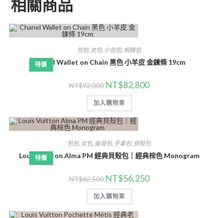
相關商品
包包
,
女包
,
小包包
,
相機包
Chanel Wallet on Chain 黑色 小羊皮 金鍊條 19cm
特價
NT$
82,800
NT$
92,000
加入購物車
包包
,
女包
,
後背包
,
手拿包
,
貝殼包
Louis Vuitton Alma PM 經典貝殼包｜經典棕色 Monogram
特價
NT$
56,250
NT$
62,500
加入購物車