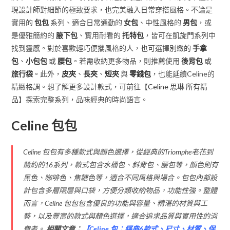
現設計師對細節的極致要求，也完美融入日常穿搭風格。不論是
實用的
包包
系列、適合日常通勤的
女包
、中性風格的
男包
，或
是優雅簡約的
腋下包
、實用耐看的
托特包
，皆可在凱旋門系列中
找到靈感。對於喜歡輕巧便攜風格的人，也可選擇別緻的
手拿
包
、
小包包
或
腰包
。若需收納更多物品，則推薦使用
後背包
或
旅行袋
。此外，
皮夾
、
長夾
、
短夾
與
零錢包
，也能延續Celine的
精緻格調。想了解更多設計款式，可前往【
Celine 思琳 所有精
品
】探索完整系列，品味經典的時尚語言。
Celine 包包
Celine 包包有多種款式與顏色選擇，從經典的Triomphe老花到
簡約的16系列，款式包含水桶包、斜背包、腰包等，顏色則有
黑色、咖啡色、焦糖色等，適合不同風格與場合。包包內部設
計包含多層隔層與口袋，方便分類收納物品，功能性強。整體
而言，Celine 包包包含優良的功能與容量、精湛的材質與工
藝，以及豐富的款式與顏色選擇，適合追求品質與實用性的消
費者。
相關文章：
【
Celine 包：經典6款式、尺寸、材質、保