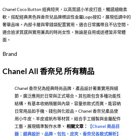
Chanel Coco Button 經典短夾，以高質感小羊皮打造，觸感細緻柔
軟，搭配經典黑色與香奈兒品牌標誌性金屬Logo按扣，展現低調中的
奢華品味。內部卡層與零錢袋配置實用，適合日常攜帶且不佔空間。
適合追求質感與實用兼具的時尚女性，無論是自用或送禮皆非常體
面。
Brand
Chanel All 香奈兒 所有精品
Chanel 香奈兒為經典時尚品牌，產品設計著重實用與細
節，廣泛應用於日常與正式場合。其包款包含多種功能性
結構，有基本收納隔層與內袋，容量依款式而異，能容納
日常用品如手機、錢包與化妝品。Chanel 香奈兒產品使
用小牛皮、羊皮或帆布等材質，結合手工縫製與金屬配件
工藝，展現精準製作水準。
相關文章：
【
Chanel 商品目
錄：經典設計、品牌、包包、皮夾、香奈兒各款式解析
】