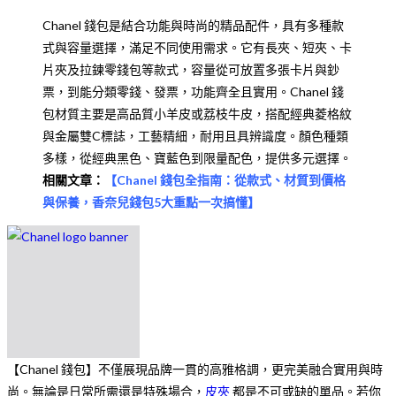
Chanel 錢包是結合功能與時尚的精品配件，具有多種款
式與容量選擇，滿足不同使用需求。它有長夾、短夾、卡
片夾及拉鍊零錢包等款式，容量從可放置多張卡片與鈔
票，到能分類零錢、發票，功能齊全且實用。Chanel 錢
包材質主要是高品質小羊皮或荔枝牛皮，搭配經典菱格紋
與金屬雙C標誌，工藝精細，耐用且具辨識度。顏色種類
多樣，從經典黑色、寶藍色到限量配色，提供多元選擇。
相關文章：
【
Chanel 錢包全指南：從款式、材質到價格
與保養，香奈兒錢包5大重點一次搞懂
】
【Chanel 錢包】不僅展現品牌一貫的高雅格調，更完美融合實用與時
尚。無論是日常所需還是特殊場合，
皮夾
都是不可或缺的單品。若你