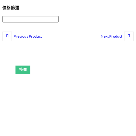
價格篩選
Previous Product
Next Product
特價