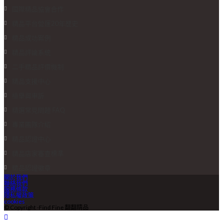
國際精品協會合作
精品平台營運20年歷史
精品成功案例
精品評論系統
二手精品評價機制
精品支援中心
檢舉與申訴
精選常見問題 FAQ
專業團隊介紹
精品認證中心
精品店家審查標準
精品認證徽章
關於我們
聯絡我們
服務條款
隱私權政策
cookies
© Copyright -Find Fine 翻翻精品