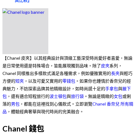
異比較
】
【Chanel 皮夾】以其經典設計與頂級工藝深受時尚愛好者喜愛，無論
是日常使用還是特殊場合，皆能展現獨到品味。除了
皮夾
系列，
Chanel 同樣推出多樣款式滿足各種需求，例如優雅實用的
長夾
與輕巧
方便的
短夾
，以及可愛又實用的
零錢包
。如果你也鍾情於香奈兒的經
典魅力，不妨探索品牌其他精緻設計，如時尚感十足的
手拿包
與
腋下
包
，還有適合短程旅行的
波士頓包
與
旅行袋
。無論是精緻的
女包
或俐
落的
男包
，都能在這裡找到心儀款式。立即瀏覽
Chanel 香奈兒 所有精
品
，體驗經典奢華與現代時尚的完美融合。
Chanel 錢包