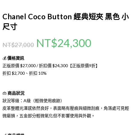
Chanel Coco Button 經典短夾 黑色 小
尺寸
NT$
24,300
NT$
27,000
💰
價格資訊
正版原價 $27,000 / 折扣價 $24,300【正版原價9折】
折扣 $2,700、折扣 10%
👜
商品狀況
狀況等級：A級（輕微使用痕跡）
皮革整體光澤感依然良好，表面略有壓痕與細微刮痕，角落處可見輕
微磨損，五金部分輕微氧化但不影響使用與外觀。