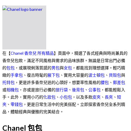
在【
Chanel 香奈兒 所有精品
】頁面中，精選了各式經典與時尚兼具的
香奈兒包款，滿足不同風格與需求的品味族群。無論是日常出門必備
的
包包
，或展現俐落質感的
男包
與
女包
，都能找到理想選擇。輕巧精
緻的
手拿包
、復古時髦的
腋下包
、實用大容量的
波士頓包
、
貝殼包
與
托特包
，更是許多香奈兒迷的心頭好。想要率性風格的
腰包
、
郵差包
或
相機包
，亦或是旅行必備的
旅行袋
、
後背包
、
公事包
，都能輕鬆入
手。此外，實用小巧的
化妝包
、
小包包
，以及多款
皮夾
、
長夾
、
短
夾
、
零錢包
，更是日常生活中的完美搭配。立即探索香奈兒全系列精
品，體驗經典與優雅的完美結合。
Chanel 包包