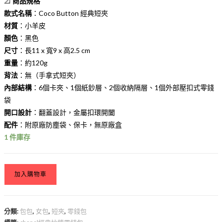
📐
商品規格
款式名稱
：Coco Button 經典短夾
材質
：小羊皮
顏色
：黑色
尺寸
：長11 x 寬9 x 高2.5 cm
重量
：約120g
背法
：無（手拿式短夾）
內部結構
：6個卡夾、1個紙鈔層、2個收納隔層、1個外部壓扣式零錢
袋
開口設計
：翻蓋設計，金屬扣環開闔
配件
：附原廠防塵袋、保卡，無原廠盒
1 件庫存
加入購物車
分類:
包包
,
女包
,
短夾
,
零錢包