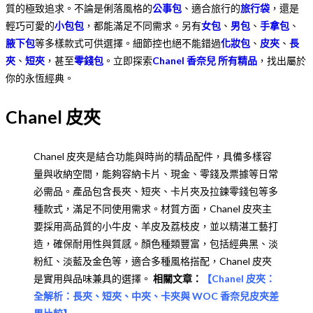
質的極致追求。不論是俐落風格的
公事包
、適合旅行的
旅行袋
，還是
輕巧可愛的
小包包
，都能滿足不同需求。另有
女包
、
男包
、
手拿包
、
腋下包
等多樣款式可供選擇。細節控也絕不能錯過
化妝包
、
皮夾
、
長
夾
、
短夾
，甚至
零錢包
。立即探索
Chanel 香奈兒 所有精品
，找出屬於
你的永恆經典。
Chanel 皮夾
Chanel 皮夾是結合功能與時尚的精品配件，具備多樣容
量與收納空間，能夠容納卡片、現金、零錢及票據等日常
必需品。產品包含長夾、短夾、卡片夾及拉鍊零錢包等多
種款式，滿足不同使用需求。材質方面，Chanel 皮夾主
要採用高品質的小牛皮、羊皮及荔枝皮，並以精湛工藝打
造，確保耐用性與質感。顏色種類豐富，包括經典黑、淡
粉紅、淡藍及金色等，適合多種風格搭配，Chanel 皮夾
是實用與品味兼具的選擇。
相關文章：
【
Chanel 皮夾：
全解析：長夾、短夾、中夾、卡夾與 WOC 香奈兒皮夾差