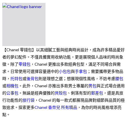
【Chanel 零錢包】以其細膩工藝與經典時尚設計，成為許多精品愛好
者的夢幻配件。不僅具備實用收納功能，更是展現個人品味的時尚象
徵。除了
零錢包
，Chanel 更推出多款經典包型，滿足不同場合與需
求。日常使用可選擇容量適中的
小包包
與
手拿包
；需要攜帶更多物品
時，
托特包
或
後背包
則是理想之選；想展現個性風格，不妨考慮
腰包
或
相機包
。此外，Chanel 亦推出多款男士專屬的
男包
與正式場合適用
的
公事包
。無論是經典優雅的
貝殼包
、俐落有型的
郵差包
，還是具旅
行功能性的
旅行袋
，Chanel 的每一款式都展現品牌對細節與品質的極
致追求。探索更多
Chanel 香奈兒 所有精品
，為你的時尚風格增添亮
點。