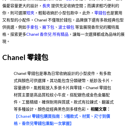
偏愛容量更大的設計，
長夾
提供充足收納空間；而講求輕巧便利的
你，則可選擇
短夾
，輕鬆收納於小型包款中。此外，
零錢包
也是實用
又有型的小配件。Chanel 不僅限於錢包，品牌旗下還有多款經典包型
供挑選，例如
手拿包
、
腋下包
、
波士頓包
等皆展現香奈兒的獨特風
格。探索更多
Chanel 香奈兒 所有精品
，讓每一次選擇都成為品味的展
現。
Chanel 零錢包
Chanel 零錢包是專為日常收納設計的小型皮件，有多款
式與顏色可供選擇。其功能包含分類硬幣、紙鈔及卡片，
容量適中，能輕鬆放入多張卡片與零錢。Chanel 零錢包
材質主要是高品質粒紋小牛皮，搭配銀色或金色金屬配
件，工藝精細，確保耐用與質感。款式有拉鍊式、翻蓋式
等多種設計，顏色從經典黑色到多樣色彩。
相關文章：
【
Chanel 零錢包購買指南：5種款式、材質、尺寸到價
格，香奈兒零錢包重點一次掌握
】