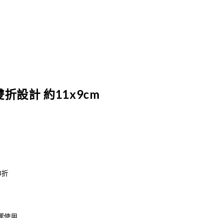
 雙折設計 約11x9cm
3折
：
11,800。
響使用