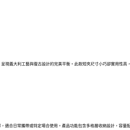
布與標誌性綠紅織帶，呈現義大利工藝與復古設計的完美平衡。此款短夾尺寸小巧卻
選擇，適合日常攜帶或特定場合使用。產品功能包含多格層收納設計，容量配