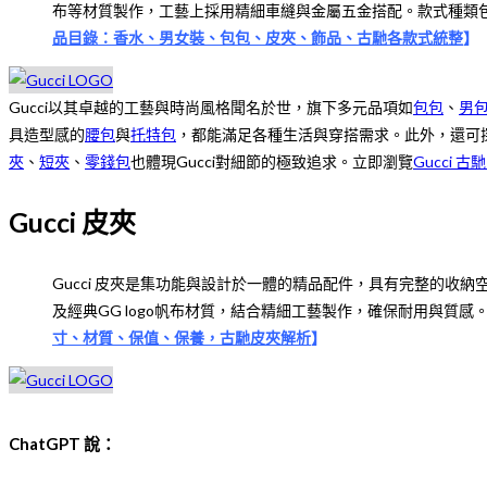
布等材質製作，工藝上採用精細車縫與金屬五金搭配。款式種類
品目錄：香水、男女裝、包包、皮夾、飾品、古馳各款式統整
】
Gucci以其卓越的工藝與時尚風格聞名於世，旗下多元品項如
包包
、
男
具造型感的
腰包
與
托特包
，都能滿足各種生活與穿搭需求。此外，還可
夾
、
短夾
、
零錢包
也體現Gucci對細節的極致追求。立即瀏覽
Gucci 古
Gucci 皮夾
Gucci 皮夾是集功能與設計於一體的精品配件，具有完整的收納
及經典GG logo帆布材質，結合精細工藝製作，確保耐用與
寸、材質、保值、保養，古馳皮夾解析
】
ChatGPT 說：