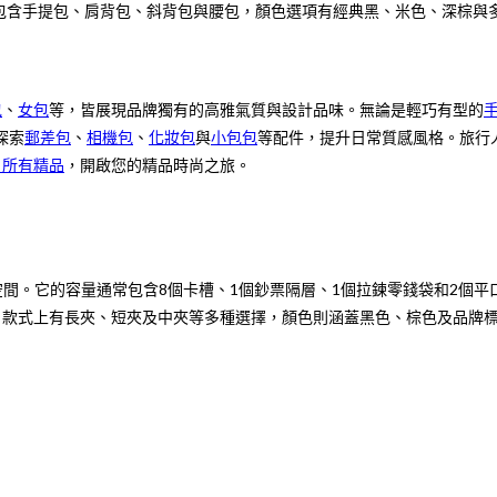
包含手提包、肩背包、斜背包與腰包，顏色選項有經典黑、米色、深棕與
包
、
女包
等，皆展現品牌獨有的高雅氣質與設計品味。無論是輕巧有型的
探索
郵差包
、
相機包
、
化妝包
與
小包包
等配件，提升日常質感風格。旅行
馳 所有精品
，開啟您的精品時尚之旅。
空間。它的容量通常包含8個卡槽、1個鈔票隔層、1個拉鍊零錢袋和2個平口
質感。款式上有長夾、短夾及中夾等多種選擇，顏色則涵蓋黑色、棕色及品牌