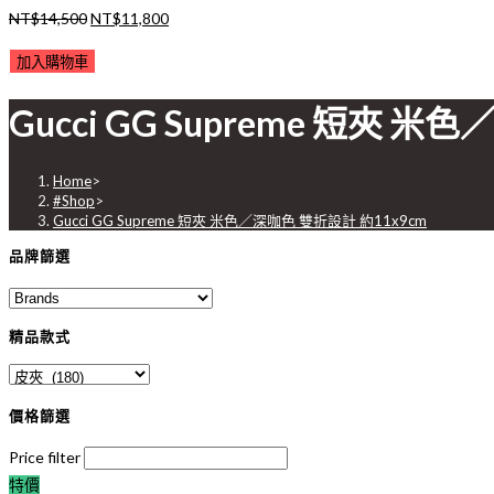
原
目
NT$
14,500
NT$
11,800
始
前
Gucci
加入購物車
價
價
GG
格：
格：
Gucci GG Supreme 短夾 
Supreme
NT$14,500。
NT$11,800。
短
夾
Home
>
米
#Shop
>
Gucci GG Supreme 短夾 米色／深咖色 雙折設計 約11x9cm
色
／
品牌篩選
深
咖
色
精品款式
雙
折
價格篩選
設
計
Price filter
約
特價