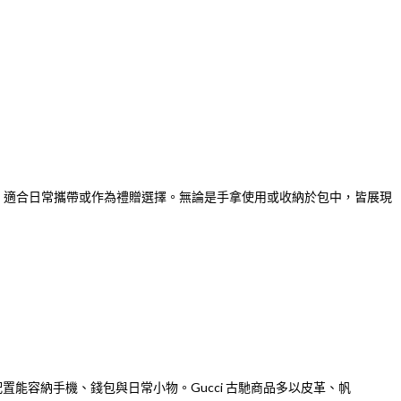
實用性高，適合日常攜帶或作為禮贈選擇。無論是手拿使用或收納於包中，皆展現
置能容納手機、錢包與日常小物。Gucci 古馳商品多以皮革、帆