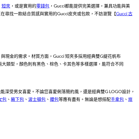
、
短夾
，或是實用的
零錢包
，Gucci都能提供完美選擇，兼具功能與美
在尋找一款結合質感與實用的Gucci皮夾或包款，不妨瀏覽【
Gucci 古
現金的需求。材質方面，Gucci 短夾多採用經典雙G緹花帆布
兩大類型，顏色則有黑色、棕色、卡其色等多樣選擇，能符合不同
機能深受男女喜愛。不論您喜愛俐落簡約風，還是經典雙G LOGO設計，
女包
、
腋下包
、
波士頓包
、
腰包
等應有盡有。無論是想搭配
手拿包
、
旅