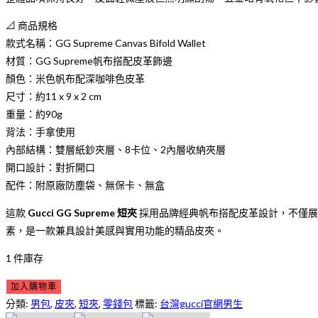
📐 商品規格
款式名稱：GG Supreme Canvas Bifold Wallet
材質：GG Supreme帆布搭配皮革飾邊
顏色：米色帆布配深咖啡色皮革
尺寸：約11 x 9 x 2 cm
重量：約90g
背法：手拿使用
內部結構：雙層紙鈔夾層、8卡位、2內層收納夾層
開口設計：對折開口
配件：附原廠防塵袋、無保卡、無盒
這款
Gucci GG Supreme 短夾
採用品牌經典帆布搭配皮革設計，不僅展
素，是一款兼具設計美感與實用功能的精品皮夾。
1 件庫存
Gucci
加入購物車
GG
分類:
男包
,
皮夾
,
短夾
,
零錢包
標籤:
台灣gucci官網男生