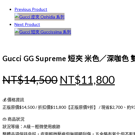
11x9cm
Previous Product
數
量
Next Product
Gucci GG Supreme 短夾 米色／深咖色
原
目
NT$
14,500
NT$
11,800
始
前
價
價
💰 價格資訊
正版原價$14,500 / 折扣價$11,800【正版原價9折】 / 現省$2,700、約9
格：
格
NT$14,500。
NT$
👜 商品狀況
狀況等級：A級－輕微使用痕跡
整體品項保持良好，皮面輕微壓痕但無明顯刮傷，五金略有氧化但不影