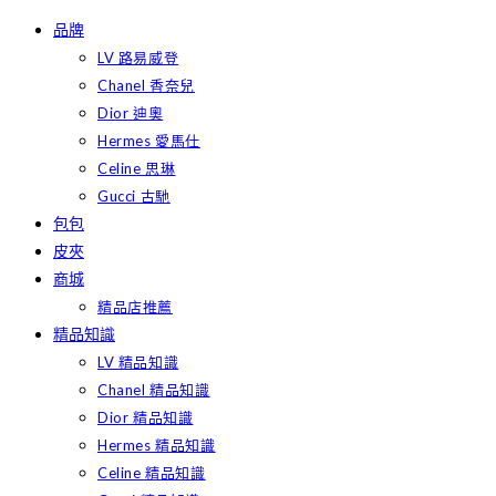
Skip
品牌
to
LV 路易威登
content
Chanel 香奈兒
Dior 迪奧
Hermes 愛馬仕
Celine 思琳
Gucci 古馳
包包
皮夾
商城
精品店推薦
精品知識
LV 精品知識
Chanel 精品知識
Dior 精品知識
Hermes 精品知識
Celine 精品知識