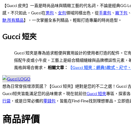
【Gucci 皮夾】一直是時尚品味與精緻工藝的代名詞，不論是經典GG
感。不只如此，Gucci在
男包
、
女包
領域同樣出色，從
手拿包
、
腋下包
馳 所有精品
】，一次掌握全系列精品，輕鬆打造專屬的時尚造型。
Gucci 短夾
Gucci 短夾是專為追求輕便與實用設計的使用者打造的配件。
搭配牛皮或小牛皮，工藝上是結合精細縫線與品牌標誌性元素，
風格與場合需求。
相關文章：
【
Gucci 短夾：經典5款式、尺
想為日常穿搭增添質感？【Gucci 短夾】絕對是您的不二之選！Guc
Gucci短夾皆能滿足您的品味需求。現在就前往
Gucci 短夾
專區，探索各
行袋
，或是日常必備的
零錢包
，皆能在Find-Fine找到理想單品。立即造
商品評價