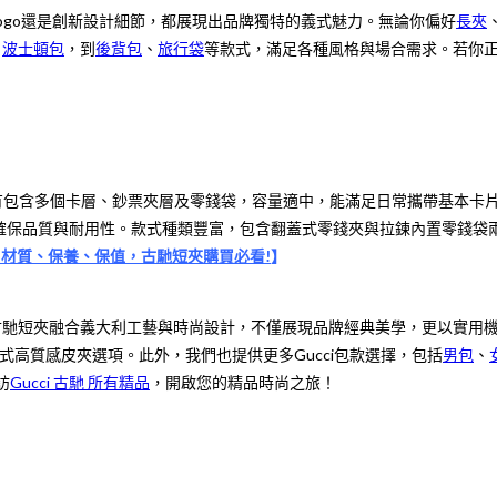
 Logo還是創新設計細節，都展現出品牌獨特的義式魅力。無論你偏好
長夾
、
波士頓包
，到
後背包
、
旅行袋
等款式，滿足各種風格與場合需求。若你正
它有包含多個卡層、鈔票夾層及零錢袋，容量適中，能滿足日常攜帶基本卡片與
確保品質與耐用性。款式種類豐富，包含翻蓋式零錢夾與拉鍊內置零錢袋
寸、材質、保養、保值，古馳短夾購買必看!
】
ci 古馳短夾融合義大利工藝與時尚設計，不僅展現品牌經典美學，更以實用
式高質感皮夾選項。此外，我們也提供更多Gucci包款選擇，包括
男包
、
訪
Gucci 古馳 所有精品
，開啟您的精品時尚之旅！