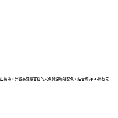
出攜帶。外觀為沉穩百搭的米色與深咖啡配色，結合經典GG壓紋元