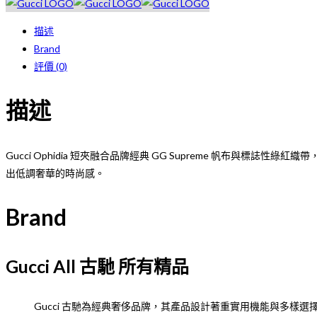
Supreme
短
描述
夾
Brand
米
評價 (0)
色
／
描述
深
咖
色
Gucci Ophidia 短夾融合品牌經典 GG Supreme 帆
雙
出低調奢華的時尚感。
折
設
Brand
計
約
11x9cm
Gucci All 古馳 所有精品
數
量
Gucci 古馳為經典奢侈品牌，其產品設計著重實用機能與多樣