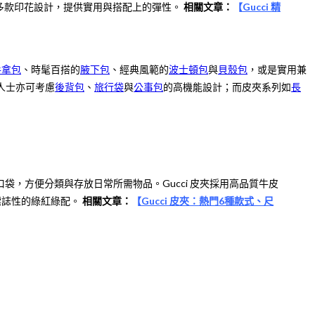
多款印花設計，提供實用與搭配上的彈性。
相關文章：
【
Gucci 精
手拿包
、時髦百搭的
腋下包
、經典風範的
波士頓包
與
貝殼包
，或是實用兼
人士亦可考慮
後背包
、
旅行袋
與
公事包
的高機能設計；而皮夾系列如
長
袋，方便分類與存放日常所需物品。Gucci 皮夾採用高品質牛皮
標誌性的綠紅綠配。
相關文章：
【
Gucci 皮夾：熱門6種款式、尺