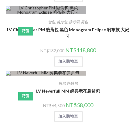
包包
,
後背包
,
旅行袋
,
男包
LV Christopher PM 後背包 黑色 Monogram Eclipse 帆布款 大尺
特價
寸
NT$
118,800
NT$
132,000
加入購物車
包包
,
托特包
LV Neverfull MM 經典老花肩背包
特價
NT$
58,000
NT$
64,500
加入購物車