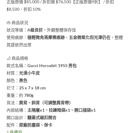
正版原價 $85,000 / 折扣價 $76,500【正版原價9折】 / 折扣
$8,500、折扣 10%
👜 商品狀況
狀況等級：
A級良好
，外觀整體保存佳
使用痕跡：
極輕微角落摩擦痕跡
，
五金微氧化但光澤仍在
，整體
質感依然出眾
📐 商品規格
款式名稱：
Gucci Horsebit 1955 男包
材質：
光滑小牛皮
顏色：
黑色
尺寸：
25 x 7 x 18 cm
重量：約
780g
背法：
肩背、斜背（可調整肩背帶）
內部結構：
主隔層x1、拉鍊暗袋x1、開口插袋x1
開口設計：
翻蓋式磁扣開合
配件：
原廠防塵袋、保卡
1 件庫存