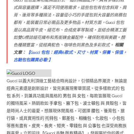
式與容量選擇，滿足不同使用需求。這些包包有包含斜背、肩
背、後背等多種揹法，容量從小巧的手提包到大容量的商務包
都有，能裝載日常必需品及更多物品。材質方面，Gucci 包包
是以高品質牛皮、緹花布、合成皮革等製成，並結合精湛工藝
如雙G標誌緹花織布和馬銜鍊金屬配件，確保耐用與美觀。顏
色種類豐富，從經典駝色、咖啡色到黑色及多彩款式。
相關
文章：
【
Gucci 包包：經典6款式、尺寸、材質、保養、保值，
古馳包包購買必看!
】
Gucci 以義大利頂級工藝結合時尚設計，引領精品界潮流，無論是
經典元素還是創新設計，皆完美展現奢華質感。從多樣款式的
包
包
系列，到兼具功能與風格的
男包
與
女包
，每款皆展現 Gucci
的獨特風采。熱銷款如
手拿包
、
腋下包
、
波士頓包
與
貝殼包
，皆
是時尚人士的最愛。想展現休閒風格，可選擇
腰包
、
後背包
、
旅
行袋
，或具實用性的
托特包
、
郵差包
、
相機包
、
化妝包
、
小包包
等應有盡有。
皮夾
、
長夾
、
短夾
、
零錢包
與
公事包
也深受商務族
群喜愛。立即前往【
Gucci 古馳 所有精品
】，發掘屬於你的義式