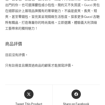
出門的你，也可選擇
腰包
或
小包包
，簡約又不失質感。Gucci 男包
在細節設計上展現品牌獨有的奢華魅力，不論是
皮夾
、
長夾
、
短
夾
，甚至
零錢包
，皆完美呈現精緻生活態度。探索更多
Gucci 古馳
所有精品
，打造專屬你的時尚風格。立即選購，體驗義大利頂級
工藝帶來的獨特魅力！
商品評價
目前沒有評價。
只有註冊並且購買過商品的顧客才能撰寫評價。
Tweet This Product
Share on Facebook