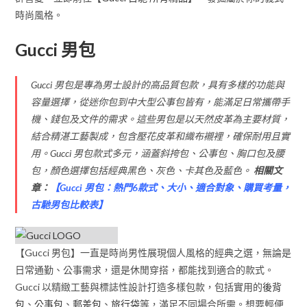
時尚風格。
Gucci 男包
Gucci 男包是專為男士設計的高品質包款，具有多樣的功能與
容量選擇，從迷你包到中大型公事包皆有，能滿足日常攜帶手
機、錢包及文件的需求。這些男包是以天然皮革為主要材質，
結合精湛工藝製成，包含壓花皮革和織布襯裡，確保耐用且實
用。Gucci 男包款式多元，涵蓋斜挎包、公事包、胸口包及腰
包，顏色選擇包括經典黑色、灰色、卡其色及藍色。
相關文
章：
【
Gucci 男包：熱門6款式、大小、適合對象、購買考量，
古馳男包比較表
】
【Gucci 男包】一直是時尚男性展現個人風格的經典之選，無論是
日常通勤、公事需求，還是休閒穿搭，都能找到適合的款式。
Gucci 以精緻工藝與標誌性設計打造多樣包款，包括實用的
後背
包
、
公事包
、
郵差包
、
旅行袋
等，滿足不同場合所需。想要輕便