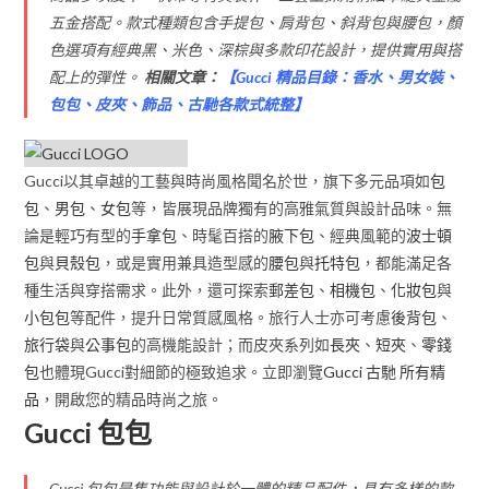
五金搭配。款式種類包含手提包、肩背包、斜背包與腰包，顏
色選項有經典黑、米色、深棕與多款印花設計，提供實用與搭
配上的彈性。
相關文章：
【
Gucci 精品目錄：香水、男女裝、
包包、皮夾、飾品、古馳各款式統整
】
Gucci以其卓越的工藝與時尚風格聞名於世，旗下多元品項如
包
包
、
男包
、
女包
等，皆展現品牌獨有的高雅氣質與設計品味。無
論是輕巧有型的
手拿包
、時髦百搭的
腋下包
、經典風範的
波士頓
包
與
貝殼包
，或是實用兼具造型感的
腰包
與
托特包
，都能滿足各
種生活與穿搭需求。此外，還可探索
郵差包
、
相機包
、
化妝包
與
小包包
等配件，提升日常質感風格。旅行人士亦可考慮
後背包
、
旅行袋
與
公事包
的高機能設計；而皮夾系列如
長夾
、
短夾
、
零錢
包
也體現Gucci對細節的極致追求。立即瀏覽
Gucci 古馳 所有精
品
，開啟您的精品時尚之旅。
Gucci 包包
Gucci 包包是集功能與設計於一體的精品配件，具有多樣的款