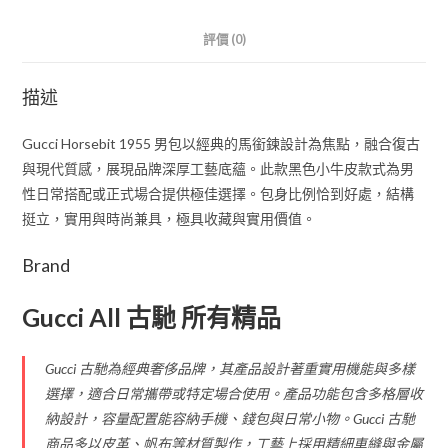
評價 (0)
描述
Gucci Horsebit 1955 男包以經典的馬銜鍊設計為焦點，融合復古
與現代質感，展現品牌深厚工藝底蘊。此款黑色小牛皮款式為男
性日常搭配或正式場合提供極佳選擇。包身比例恰到好處，結構
挺立，實用與時尚兼具，極具收藏與實用價值。
Brand
Gucci All 古馳 所有精品
Gucci 古馳為經典奢侈品牌，其產品設計著重實用機能與多樣
選擇，適合日常攜帶或特定場合使用。產品功能包含多格層收
納設計，容量配置能容納手機、錢包與日常小物。Gucci 古馳
商品多以皮革、帆布等材質製作，工藝上採用精細車縫與金屬