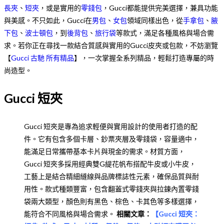
長夾
、
短夾
，或是實用的
零錢包
，Gucci都能提供完美選擇，兼具功能
與美感。不只如此，Gucci在
男包
、
女包
領域同樣出色，從
手拿包
、
腋
下包
、
波士頓包
，到
後背包
、
旅行袋
等款式，滿足各種風格與場合需
求。若你正在尋找一款結合質感與實用的Gucci皮夾或包款，不妨瀏覽
【
Gucci 古馳 所有精品
】，一次掌握全系列精品，輕鬆打造專屬的時
尚造型。
Gucci 短夾
Gucci 短夾是專為追求輕便與實用設計的使用者打造的配
件。它有包含多個卡層、鈔票夾層及零錢袋，容量適中，
能滿足日常攜帶基本卡片與現金的需求。材質方面，
Gucci 短夾多採用經典雙G緹花帆布搭配牛皮或小牛皮，
工藝上是結合精細縫線與品牌標誌性元素，確保品質與耐
用性。款式種類豐富，包含翻蓋式零錢夾與拉鍊內置零錢
袋兩大類型，顏色則有黑色、棕色、卡其色等多樣選擇，
能符合不同風格與場合需求。
相關文章：
【
Gucci 短夾：