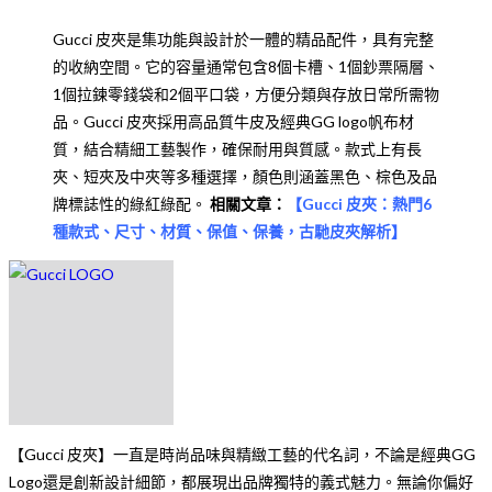
Gucci 皮夾是集功能與設計於一體的精品配件，具有完整
的收納空間。它的容量通常包含8個卡槽、1個鈔票隔層、
1個拉鍊零錢袋和2個平口袋，方便分類與存放日常所需物
品。Gucci 皮夾採用高品質牛皮及經典GG logo帆布材
質，結合精細工藝製作，確保耐用與質感。款式上有長
夾、短夾及中夾等多種選擇，顏色則涵蓋黑色、棕色及品
牌標誌性的綠紅綠配。
相關文章：
【
Gucci 皮夾：熱門6
種款式、尺寸、材質、保值、保養，古馳皮夾解析
】
ChatGPT 說：
【Gucci 皮夾】一直是時尚品味與精緻工藝的代名詞，不論是經典GG
Logo還是創新設計細節，都展現出品牌獨特的義式魅力。無論你偏好