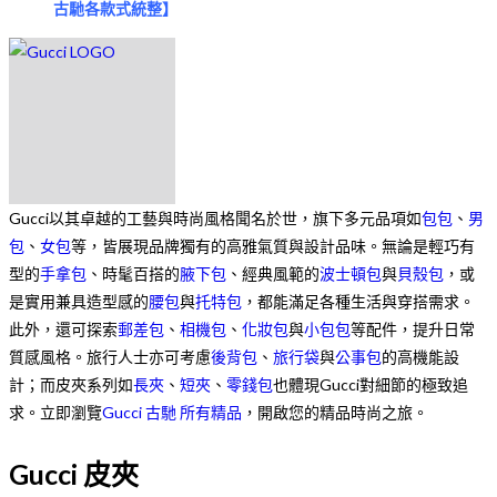
古馳各款式統整
】
Gucci以其卓越的工藝與時尚風格聞名於世，旗下多元品項如
包包
、
男
包
、
女包
等，皆展現品牌獨有的高雅氣質與設計品味。無論是輕巧有
型的
手拿包
、時髦百搭的
腋下包
、經典風範的
波士頓包
與
貝殼包
，或
是實用兼具造型感的
腰包
與
托特包
，都能滿足各種生活與穿搭需求。
此外，還可探索
郵差包
、
相機包
、
化妝包
與
小包包
等配件，提升日常
質感風格。旅行人士亦可考慮
後背包
、
旅行袋
與
公事包
的高機能設
計；而皮夾系列如
長夾
、
短夾
、
零錢包
也體現Gucci對細節的極致追
求。立即瀏覽
Gucci 古馳 所有精品
，開啟您的精品時尚之旅。
Gucci 皮夾