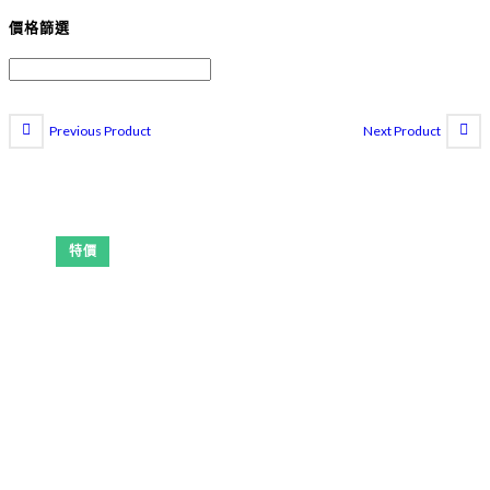
價格篩選
Previous Product
Next Product
特價