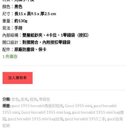
顏色：
黑色
尺寸：
長11 x 高9.5 x 厚2.5 cm
重量：
約130g
背法：
手持
內部結構：
雙層紙鈔夾、4卡位、1零錢袋（按扣）
開口設計：
對摺開合，內附按扣零錢袋
配件：
原廠防塵袋、保卡
1 件庫存
加入購物車
分類:
女包
,
皮夾
,
短夾
,
零錢包
標籤:
gucci 1955 horsebit馬銜扣短夾
,
Gucci 1955 mini
,
gucci horsebit
1955 mini
,
Gucci Horsebit 1955 mini bag
,
gucci horsebit 1955 mini bag價
錢
,
gucci horsebit 1955 mini bag台灣
,
gucci horsebit 1955二手
,
gucci台灣
官網