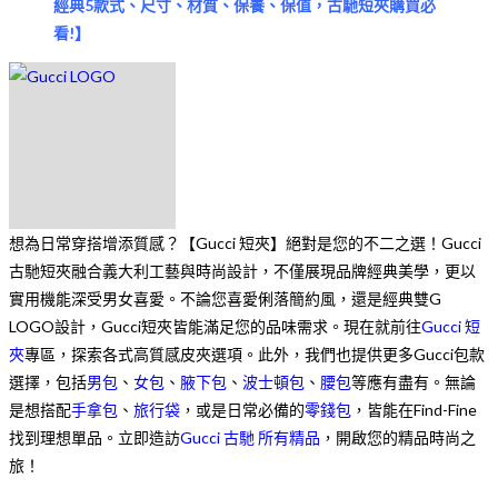
經典5款式、尺寸、材質、保養、保值，古馳短夾購買必
看!
】
想為日常穿搭增添質感？【Gucci 短夾】絕對是您的不二之選！Gucci
古馳短夾融合義大利工藝與時尚設計，不僅展現品牌經典美學，更以
實用機能深受男女喜愛。不論您喜愛俐落簡約風，還是經典雙G
LOGO設計，Gucci短夾皆能滿足您的品味需求。現在就前往
Gucci 短
夾
專區，探索各式高質感皮夾選項。此外，我們也提供更多Gucci包款
選擇，包括
男包
、
女包
、
腋下包
、
波士頓包
、
腰包
等應有盡有。無論
是想搭配
手拿包
、
旅行袋
，或是日常必備的
零錢包
，皆能在Find-Fine
找到理想單品。立即造訪
Gucci 古馳 所有精品
，開啟您的精品時尚之
旅！