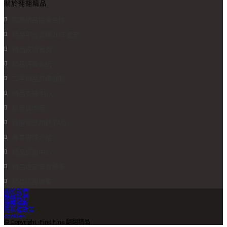
關於翻翻精品
國際精品協會合作
精品平台營運20年歷史
精品成功案例
精品評論系統
二手精品評價機制
精品支援中心
檢舉與申訴
精選常見問題 FAQ
專業團隊介紹
精品認證中心
精品店家審查標準
精品認證徽章
關於我們
聯絡我們
服務條款
隱私權政策
cookies
© Copyright -Find Fine 翻翻精品