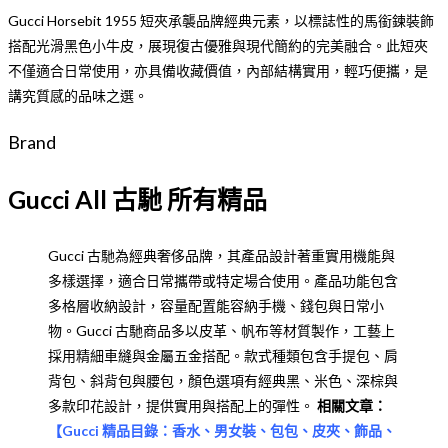
Gucci Horsebit 1955 短夾承襲品牌經典元素，以標誌性的馬銜鍊裝飾
搭配光滑黑色小牛皮，展現復古優雅與現代簡約的完美融合。此短夾
不僅適合日常使用，亦具備收藏價值，內部結構實用，輕巧便攜，是
講究質感的品味之選。
Brand
Gucci All 古馳 所有精品
Gucci 古馳為經典奢侈品牌，其產品設計著重實用機能與
多樣選擇，適合日常攜帶或特定場合使用。產品功能包含
多格層收納設計，容量配置能容納手機、錢包與日常小
物。Gucci 古馳商品多以皮革、帆布等材質製作，工藝上
採用精細車縫與金屬五金搭配。款式種類包含手提包、肩
背包、斜背包與腰包，顏色選項有經典黑、米色、深棕與
多款印花設計，提供實用與搭配上的彈性。
相關文章：
【
Gucci 精品目錄：香水、男女裝、包包、皮夾、飾品、