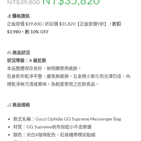
NT$
39,800
💰
價格資訊
正版原價 $39,800 / 折扣價 $35,820【正版原價9折】 /
折扣
$3,980、約 10% OFF
👜
商品狀況
狀況等級：A 級近新
本品整體保存良好，無明顯使用痕跡。
包身帆布乾淨平整，邊角無磨損。五金微小氧化但光澤仍佳，內
裡乾淨無污漬或異味。為輕度使用之近新商品。
📐
商品規格
款式名稱：Gucci Ophidia GG Supreme Messenger Bag
材質：GG Supreme帆布搭配小牛皮飾邊
顏色：米白X咖啡配色，紅綠織帶標誌點綴