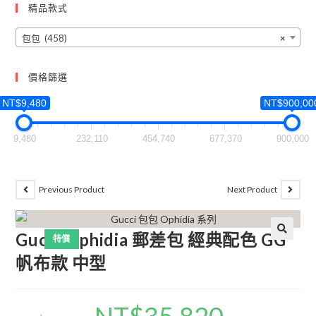
精品款式
包包 (458)
×
價格篩選
NT$9,480
NT$900,00
9,480
232,110
454,740
677,370
900,000
Previous Product
Next Product
Gucci Ophidia 郵差包 經典配色 GG
特價
🔍
帆布款 中型
NT$
35,820