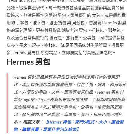
【Hermès 包包】系列完美詮釋了法式高級工藝與極致優雅的生活
品味。從經典至現代，每一款包包皆蘊含品牌對細節與品質的極
致追求。無論是率性俐落的
男包
、柔美優雅的
女包
，或是簡約實
用的
手拿包
、
腋下包
、
波士頓包
與
貝殼包
，皆展現 Hermès 對風
格的深刻理解。更有兼具機能與時尚的
腰包
、
托特包
、
郵差包
，
以及適合日常與旅行的
後背包
、
旅行袋
、
公事包
。同時提供多樣
皮夾
、
長夾
、
短夾
、
零錢包
，滿足不同品味與生活所需。探索更
多
Hermès 愛馬仕 所有精品
，立即展開您的高級品味之旅。
Hermes 男包
Hermes 男包是品牌專為男性日常與商務使用打造的實用配
件，產品有多種功能與容量選擇，包含手提、肩背、斜背等形
式，方便收納手機、文件、筆電等常見物品。Hermes 男包材
質有Togo皮、Epsom皮與帆布等多種選擇，工藝以精緻縫線與
五金結構為主。款式種類有手拿包、公事包、後背包與郵差
包，顏色種類包含經典黑、海軍藍、灰色、焦糖色等沉穩色
系。
相關文章：
【
Hermes 男包：熱門6款式、大小、適合對
象、購買考量，愛馬仕男包比較表
】