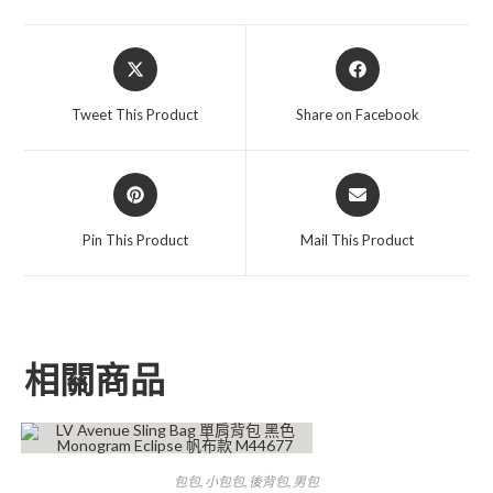
Tweet This Product
Share on Facebook
Pin This Product
Mail This Product
相關商品
包包
,
小包包
,
後背包
,
男包