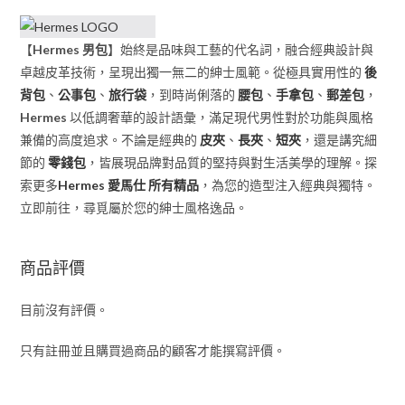
【
Hermes 男包
】始終是品味與工藝的代名詞，融合經典設計與
卓越皮革技術，呈現出獨一無二的紳士風範。從極具實用性的
後
背包
、
公事包
、
旅行袋
，到時尚俐落的
腰包
、
手拿包
、
郵差包
，
Hermes
以低調奢華的設計語彙，滿足現代男性對於功能與風格
兼備的高度追求。不論是經典的
皮夾
、
長夾
、
短夾
，還是講究細
節的
零錢包
，皆展現品牌對品質的堅持與對生活美學的理解。探
索更多
Hermes 愛馬仕 所有精品
，為您的造型注入經典與獨特。
立即前往，尋覓屬於您的紳士風格逸品。
商品評價
目前沒有評價。
只有註冊並且購買過商品的顧客才能撰寫評價。