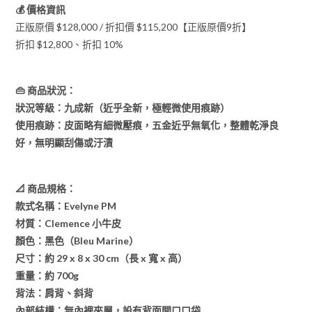
💰 價格資訊
正版原價 $128,000 / 折扣價 $115,200【正版原價9折】
折扣 $12,800、折扣 10%
👜 商品狀況：
狀況等級：九成新（近乎全新，極輕微使用痕跡）
使用痕跡：皮面略有細微壓痕，五金近乎無氧化，整體乾淨良
好，無明顯刮傷或汙漬
📐 商品規格：
款式名稱：Evelyne PM
材質：Clemence 小牛皮
顏色：黑色（Bleu Marine）
尺寸：約 29 x 8 x 30 cm（長 x 寬 x 高）
重量：約 700g
背法：肩背、斜背
內部結構：無內裡夾層，設有背面開口口袋