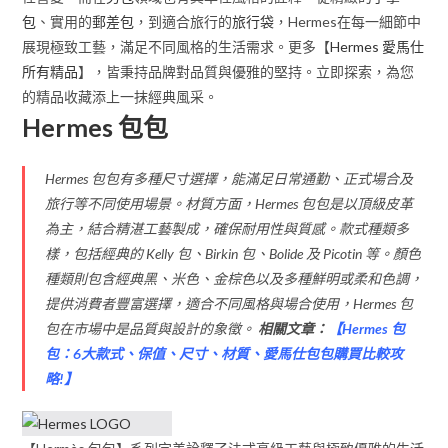
包
、實用的
郵差包
，到適合旅行的
旅行袋
，Hermes在每一細節中
展現極致工藝，滿足不同風格的生活需求。更多【
Hermes 愛馬仕
所有精品
】，皆秉持品牌對品質與優雅的堅持。立即探索，為您
的精品收藏添上一抹經典風采。
Hermes 包包
Hermes 包包有多種尺寸選擇，能滿足日常通勤、正式場合及
旅行等不同使用場景。材質方面，Hermes 包包是以頂級皮革
為主，結合精湛工藝製成，確保耐用性與質感。款式種類多
樣，包括經典的 Kelly 包、Birkin 包、Bolide 及 Picotin 等。顏色
種類則包含經典黑、米色、金棕色以及多種鮮明或柔和色調，
提供消費者豐富選擇，適合不同風格與場合使用，Hermes 包
包在市場中是品質與設計的象徵。
相關文章：
【
Hermes 包
包：6大款式、保值、尺寸、材質、愛馬仕包包購買比較攻
略!
】