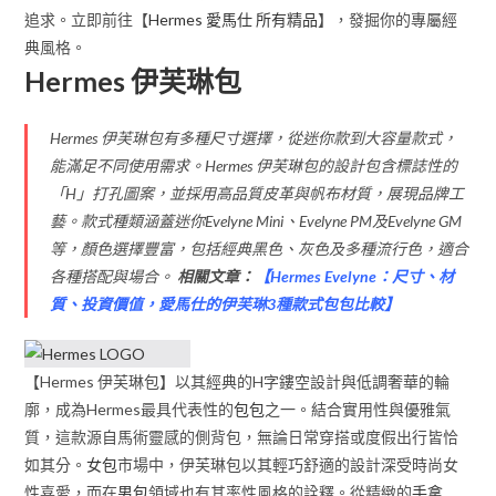
追求。立即前往【
Hermes 愛馬仕 所有精品
】，發掘你的專屬經
典風格。
Hermes 伊芙琳包
Hermes 伊芙琳包有多種尺寸選擇，從迷你款到大容量款式，
能滿足不同使用需求。Hermes 伊芙琳包的設計包含標誌性的
「H」打孔圖案，並採用高品質皮革與帆布材質，展現品牌工
藝。款式種類涵蓋迷你Evelyne Mini、Evelyne PM及Evelyne GM
等，顏色選擇豐富，包括經典黑色、灰色及多種流行色，適合
各種搭配與場合。
相關文章：
【
Hermes Evelyne：尺寸、材
質、投資價值，愛馬仕的伊芙琳3種款式包包比較
】
【Hermes 伊芙琳包】以其經典的H字鏤空設計與低調奢華的輪
廓，成為Hermes最具代表性的
包包
之一。結合實用性與優雅氣
質，這款源自馬術靈感的側背包，無論日常穿搭或度假出行皆恰
如其分。
女包
市場中，伊芙琳包以其輕巧舒適的設計深受時尚女
性喜愛，而在
男包
領域也有其率性風格的詮釋。從精緻的
手拿