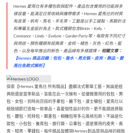
Hermes 愛馬仕有多種包款與配件，產品包含實用的功能與多
樣容量，能滿足日常收納與攜帶需求。Hermes 愛馬仕的材質
有皮革、帆布、馬毛、羊毛等，工藝是以手工縫製、馬鞍針法
和專屬五金設計為主。款式種類包含Birkin、Kelly、
Constance、Lindy、Evelyne、Garden Party等，每款有不同尺寸
與用途。顏色種類有經典黑、金棕、橘色、灰色、紅色、藍
色，以及每年推出的新色，產品線有多樣選擇。
相關文章：
【
Hermes 商品目錄：包包、香水、男女裝、皮夾、飾品、愛
馬仕各款式解析
】
探索【Hermes 愛馬仕 所有精品】盡顯法式奢華工藝，無論是經
典款還是當季新品，皆能在此一次擁有。從優雅實用的
包包
、
男
包
、
女包
，到時尚百搭的
手拿包
、
腋下包
、
波士頓包
，愛馬仕以
極致細節打造每一款單品。喜愛個性設計的你，更不能錯過
貝殼
包
、
腰包
、
托特包
、
郵差包
、
相機包
等多元風格包款。不論是
化
妝包
、
小包包
、
後背包
、
旅行袋
、
公事包
，還是實用的
皮夾
、
長
夾
、
短夾
、
零錢包
，每件精品皆體現Hermes對品質與品味的極致