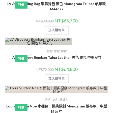
LV Avenue Sling Bag 單肩背包 黑色 Monogram Eclipse 帆布款
特價
M44677
NT$
65,700
NT$
73,000
加入購物車
包包
,
男包
,
腰包
LV Discovery Bumbag Taiga Leather 黑色 腰包 中型尺寸
特價
NT$
64,800
NT$
72,000
加入購物車
包包
,
女包
,
後背包
Louis Vuitton Noé 水桶包｜經典原創 Monogram 帆布款｜中型
特價
M 尺寸