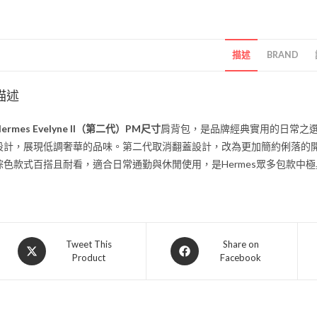
描述
BRAND
描述
Hermes Evelyne II（第二代）PM尺寸
肩背包，是品牌經典實用的日常之選
設計，展現低調奢華的品味。第二代取消翻蓋設計，改為更加簡約俐落的
棕色款式百搭且耐看，適合日常通勤與休閒使用，是Hermes眾多包款中
Tweet This
Share on
Product
Facebook