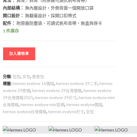
背法：
肩背／斜背（附原廠可調式帆布背帶）
內部結構：
無內層設計，外側背面一個開放口袋
開口設計：
無翻蓋設計，採開口扣帶式
配件：
附原廠防塵袋、可調式帆布背帶，無盒與保卡
1 件庫存
加入購物車
分類:
包包
,
女包
,
郵差包
標籤:
hermes evelyne 16價錢
,
hermes evelyne 29二手
,
hermes
evelyne 29原價
,
hermes evelyne 29台灣價格
,
hermes evelyne
29台灣價格2025
,
hermes evelyne 29尺寸
,
hermes evelyne mini
台灣價格
,
hermes evelyne mini官網
,
hermes evelyne價錢
,
hermes evelyne台灣價格
,
hermes evelyne尺寸
,
女包