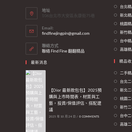
台北精
地址
新北精
106台北市大安區永康街75巷
桃園精
Email:
新竹精
findfinejingpin@gmail.com
台中精
聯絡方式
高雄精
聯絡 Find Fine 翻翻精品
精品收
最新消息
二手精
台北二
【Dior 最新款包包】2025預
新北二
購與上市時間表，材質與工
桃園二
藝，投資/保值評估、搭配建
新竹二
議
台中二
2025 年 10 月 24 日
/
0 COMMENTS
高雄二