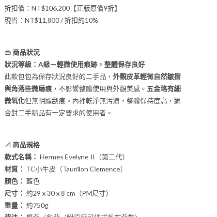
折扣價：NT$106,200【正版原價9折】
現省：NT$11,800 / 折扣約10%
👜
商品狀況
狀況等級：A級－輕微使用痕跡，整體保存良好
此款包包為保存狀況良好的二手品，
外觀皮革輕微自然皺摺
與角落些微磨痕
，不影響整體使用與外觀美感。
五金略有細
微氧化
但無明顯刮痕。內裡乾淨無污漬，整體保持度高，適
合對二手精品有一定要求的使用者。
📐
商品規格
款式名稱：
Hermes Evelyne II（第二代）
材質：
TC小牛皮（Taurillon Clemence）
顏色：
藍色
尺寸：
約29 x 30 x 8 cm（PM尺寸）
重量：
約750g