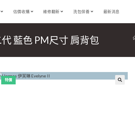
識
估價收購
維修翻新
洗包保養
最新消息
伊芙琳二代 藍色 PM尺寸 肩背包
特價
🔍