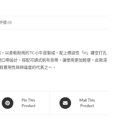
評價 (0)
。以柔軟耐用的TC小牛皮製成，配上標誌性「H」鏤空打孔
開口帶設計，搭配可調式帆布背帶，讓使用更加輕便。此款深
極具實用性與辨識度的代表之一。
Pin This
Mail This
Product
Product