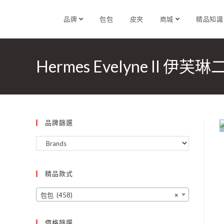
品牌
包包
皮夾
商城
精品知
Hermes Evelyne II 
品牌篩選
精品款式
包包 (458)
×
價格篩選