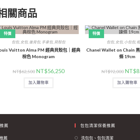
相關商品
特價
特價
包包
,
女包
,
後背包
,
手拿包
,
貝殼包
包包
,
女包
,
小包包
,
ouis Vuitton Alma PM 經典貝殼包｜經典
Chanel Wallet on Cha
棕色 Monogram
條 19cm
NT$
56,250
NT$
8
NT$
62,500
NT$
92,000
加入購物車
加入購物車
推薦
包包清潔保養推薦
推薦
洗包包、包包清潔