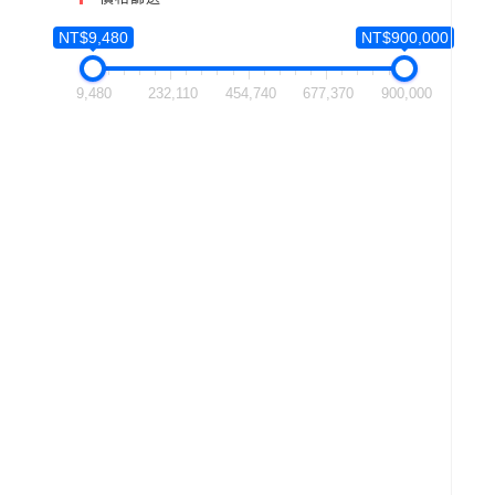
NT$9,480
NT$900,000
9,480
232,110
454,740
677,370
900,000