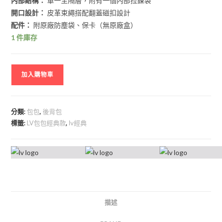
內部結構：
單一主隔層，附有一個內部拉鍊袋
開口設計：
皮革束繩搭配翻蓋磁扣設計
配件：
附原廠防塵袋、保卡（無原廠盒）
1 件庫存
加入購物車
分類:
包包
,
後背包
標籤:
LV包包經典款
,
lv經典
描述