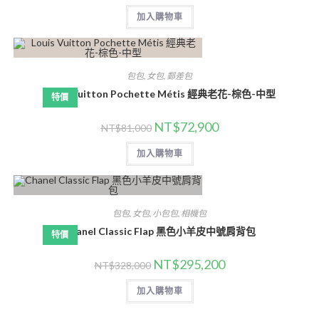
加入購物車
包包
,
女包
,
郵差包
Louis Vuitton Pochette Métis 經典老花-棕色-中型
特價
NT$
72,900
NT$
81,000
加入購物車
包包
,
女包
,
小包包
,
相機包
Chanel Classic Flap 黑色小羊皮中號肩背包
特價
NT$
295,200
NT$
328,000
加入購物車