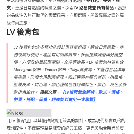
生活風格與穿搭需求。不容錯過的
小包包
、
零錢包
、
長夾
、
短
夾
，更是日常點綴的精緻之選。探索
LV 路易威登 所有精品
，為您
的品味注入無可取代的奢華風采。立即選購，開啟專屬於您的高
級時尚之旅。
LV 後背包
LV 後背包包含多種功能設計與容量選擇，適合日常通勤、商
務或旅行使用。產品有可調節肩帶、多個拉鍊隔層與分隔空
間，方便收納筆記型電腦、文件等物品。LV 後背包材質包含
Monogram帆布、Damier帆布、Taiga真皮等，工藝包含品牌專
屬塗層、防潑水與耐磨處理。款式種類有經典老花、棋盤格、
壓紋皮革、拼色等，顏色種類包含經典棕色、黑色、灰色及多
款拼色設計。
相關文章：
【
LV後背包全解析：款式、價格、
材質、搭配、保養，經典款到實用一次掌握
】
【LV 後背包】以其優雅與實用兼具的設計，成為現代都會風格的
理想配件，不僅展現路易威登的經典工藝，更完美融合時尚態度