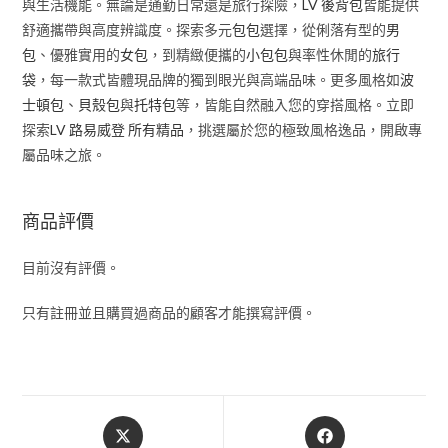
與生活機能。無論是通勤日常還是旅行探險，
LV 後背包
皆能提供
舒適攜帶與高度辨識度。探索多元
包包
選擇，從俐落有型的
男
包
、優雅實用的
女包
，到精緻便攜的
小包包
與率性休閒的
旅行
袋
，每一款式皆體現品牌的獨到眼光與高端品味。更多風格如
波
士頓包
、
貝殼包
與
托特包
等，皆能自然融入您的穿搭風格。立即
探索
LV 路易威登 所有精品
，挑選屬於您的極致風格逸品，開啟專
屬品味之旅。
商品評價
目前沒有評價。
只有註冊並且購買過商品的顧客才能撰寫評價。