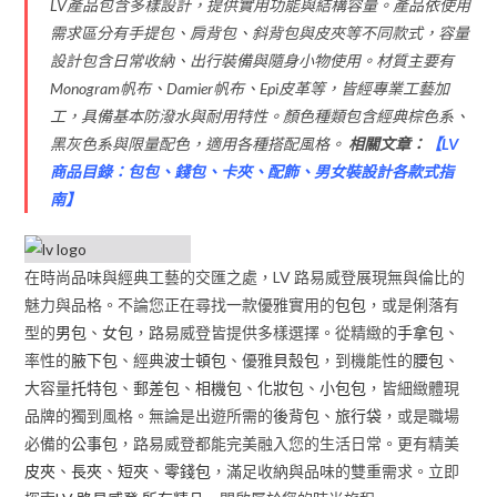
LV產品包含多樣設計，提供實用功能與結構容量。產品依使用
需求區分有手提包、肩背包、斜背包與皮夾等不同款式，容量
設計包含日常收納、出行裝備與隨身小物使用。材質主要有
Monogram帆布、Damier帆布、Epi皮革等，皆經專業工藝加
工，具備基本防潑水與耐用特性。顏色種類包含經典棕色系、
黑灰色系與限量配色，適用各種搭配風格。
相關文章：
【
LV
商品目錄：包包、錢包、卡夾、配飾、男女裝設計各款式指
南
】
在時尚品味與經典工藝的交匯之處，LV 路易威登展現無與倫比的
魅力與品格。不論您正在尋找一款優雅實用的
包包
，或是俐落有
型的
男包
、
女包
，路易威登皆提供多樣選擇。從精緻的
手拿包
、
率性的
腋下包
、經典
波士頓包
、優雅
貝殼包
，到機能性的
腰包
、
大容量
托特包
、
郵差包
、
相機包
、
化妝包
、
小包包
，皆細緻體現
品牌的獨到風格。無論是出遊所需的
後背包
、
旅行袋
，或是職場
必備的
公事包
，路易威登都能完美融入您的生活日常。更有精美
皮夾
、
長夾
、
短夾
、
零錢包
，滿足收納與品味的雙重需求。立即