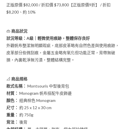
正版原價 $82,000 / 折扣價 $73,800【正版原價9折】 / 折扣
$8,200、約 10%
👜
商品狀況
狀況等級：A級｜輕微使用痕跡，整體保存良好
外觀帆布整潔無明顯瑕疵，底部皮革略有自然色差與使用痕跡，
皮革部分些微刮痕，金屬五金略有氧化但功能正常，背帶無破
損，內裏乾淨無污漬，整體結構完整。
📐
商品規格
款式名稱：
Montsouris 中型後背包
材質：
Monogram 帆布搭配牛皮飾邊
顏色：
經典棕色 Monogram
尺寸：
約 25 x 12 x 30 cm
重量：
約 750g
背法：
後背