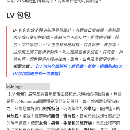
探索
LV 路易威登 所有精品
，開啟屬於您的時尚旅程。
LV 包包
LV 包包包含多種功能與容量設計，有適合日常攜帶、商務需
求及旅行使用的選擇。產品包含不同尺寸，能收納手機、錢
包、文件等物品。LV 包包有多種材質，包含帆布、皮革等，
並採用品牌工藝標準製作。款式種類包含手提包、肩背包、斜
背包等，顏色種類有經典棕色、黑色、白色及季節限定色。
相關文章：
【
LV 包包全面解析：經典款、新款、選購指南3大
LV包包挑選方式一次掌握
】
【
LV 包包
】展現品牌百年精湛工藝與雋永時尚的極致融合，無論
是經典Monogram圖騰還是現代創新設計，每一款都散發獨特魅
力。無論您偏好實用的
托特包
、俐落線條的
公事包
、優雅迷人的
貝殼包
，還是率性前衛的
腰包
、
後背包
，皆可於此找到專屬於您
的時尚選擇。精選
女包
、
男包
、
手拿包
與
旅行袋
，完美詮釋不同