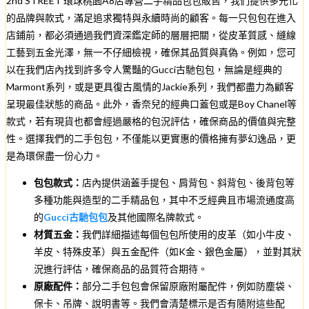
2nd STREET 環球桃園A8店專營二手精品包包販售，我們提供多元化
的品牌與款式，滿足追求獨特與永續時尚的顧客。每一只包包在進入
店鋪前，都必須通過我們資深鑑定師的層層把關，從皮革質感、縫線
工藝到五金光澤，無一不仔細檢視，確保其品質與真偽。例如，您可
以在我們店內找到許多令人驚豔的Gucci古馳包包，無論是經典的
Marmont系列，或是更具復古風情的Jackie系列，我們都盡力為顧客
呈現最佳狀態的商品。此外，香奈兒的經典口蓋包或是Boy Chanel等
款式，若有現貨也都會經過嚴格的包況評估，確保商品的價值與完整
性。選擇我們的二手包包，不僅能以更實惠的價格擁有夢幻逸品，更
是為環保盡一份心力。
包包款式：
店內提供涵蓋手提包、肩背包、斜背包、後背包等
多種功能與造型的二手精品包，其中不乏經典且市場流通度高
的
Gucci古馳包包
及其他國際名牌款式。
材質五金：
我們詳細描述每個包包所使用的皮革（如小牛皮、
羊皮、特殊皮革）與五金配件（如K金、銀色金屬），並對其狀
況進行評估，確保商品的品質符合期待。
原廠配件：
部分二手包包會保留原廠附屬配件，例如防塵袋、
保卡、吊牌、說明書等。我們會清楚標示是否有隨附這些配