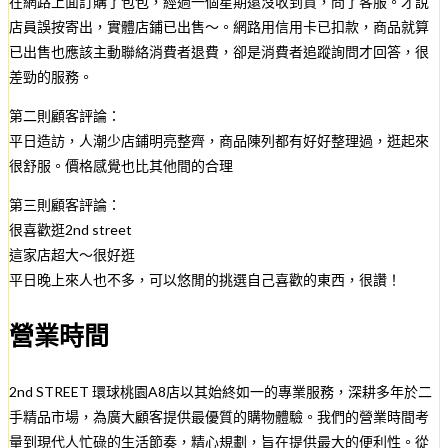
在網路上面訂購了包包，經過一個星期還沒收到貨，問了客服。才說
店員誤按寄出，實體店鋪已出售～。網路用信用卡已扣款，商品就算
已出售也應該主動聯絡消費者退費，卻是消費者追蹤詢問才回答，很
差勁的服務。
第二則顧客評論：
平日造訪，人潮少店鋪明亮整齊，商品陳列都有好好整理過，逛起來
很舒服。價格感覺也比其他間的合理
第三則顧客評論：
很喜歡逛2nd street
這家店超大～很好逛
平日晚上來人也不多，可以悠閒的挑選自己喜歡的東西，很讚！
營業時間
2nd STREET 環球桃園A8店以其始終如一的專業服務，深耕多年於二
手精品市場，為廣大顧客提供最優質的購物體驗。我們的營業時間考
量到現代人忙碌的生活節奏，精心規劃，旨在提供最大的便利性。從