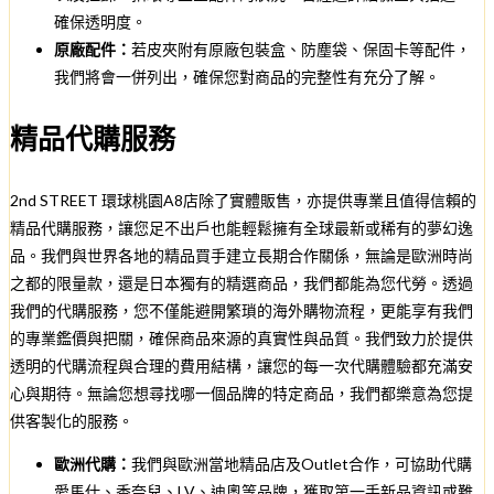
確保透明度。
原廠配件：
若皮夾附有原廠包裝盒、防塵袋、保固卡等配件，
我們將會一併列出，確保您對商品的完整性有充分了解。
精品代購服務
2nd STREET 環球桃園A8店除了實體販售，亦提供專業且值得信賴的
精品代購服務，讓您足不出戶也能輕鬆擁有全球最新或稀有的夢幻逸
品。我們與世界各地的精品買手建立長期合作關係，無論是歐洲時尚
之都的限量款，還是日本獨有的精選商品，我們都能為您代勞。透過
我們的代購服務，您不僅能避開繁瑣的海外購物流程，更能享有我們
的專業鑑價與把關，確保商品來源的真實性與品質。我們致力於提供
透明的代購流程與合理的費用結構，讓您的每一次代購體驗都充滿安
心與期待。無論您想尋找哪一個品牌的特定商品，我們都樂意為您提
供客製化的服務。
歐洲代購：
我們與歐洲當地精品店及Outlet合作，可協助代購
愛馬仕、香奈兒、LV、迪奧等品牌，獲取第一手新品資訊或難