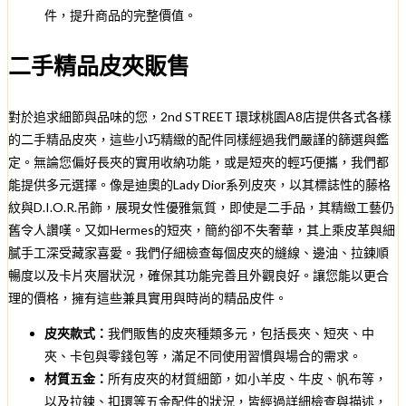
件，提升商品的完整價值。
二手精品皮夾販售
對於追求細節與品味的您，2nd STREET 環球桃園A8店提供各式各樣
的二手精品皮夾，這些小巧精緻的配件同樣經過我們嚴謹的篩選與鑑
定。無論您偏好長夾的實用收納功能，或是短夾的輕巧便攜，我們都
能提供多元選擇。像是迪奧的Lady Dior系列皮夾，以其標誌性的藤格
紋與D.I.O.R.吊飾，展現女性優雅氣質，即使是二手品，其精緻工藝仍
舊令人讚嘆。又如Hermes的短夾，簡約卻不失奢華，其上乘皮革與細
膩手工深受藏家喜愛。我們仔細檢查每個皮夾的縫線、邊油、拉鍊順
暢度以及卡片夾層狀況，確保其功能完善且外觀良好。讓您能以更合
理的價格，擁有這些兼具實用與時尚的精品皮件。
皮夾款式：
我們販售的皮夾種類多元，包括長夾、短夾、中
夾、卡包與零錢包等，滿足不同使用習慣與場合的需求。
材質五金：
所有皮夾的材質細節，如小羊皮、牛皮、帆布等，
以及拉鍊、扣環等五金配件的狀況，皆經過詳細檢查與描述，