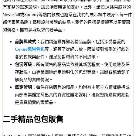
有完整的鑑定證明，讓您購買時更加安心。此外，諸如LV路易威登的
Neverfull或Speedy等熱門款式也經常在我們的展示櫃中現身，每一件
都代表著品牌工藝與設計美學的結晶。我們的目標是讓顧客以更實惠
的價格，擁有夢寐以求的奢華品。
品牌與款式：
我們精選世界知名精品品牌，包括深受喜愛的
Celine思琳包包
等，涵蓋了從經典款、限量版到當季流行款的
各式包款與配件，滿足您對時尚的不同追求。
包況等級：
所有販售的精品皆依據其新舊程度、使用痕跡及保
存狀況，由專業團隊評定透明化的包況等級，讓顧客能清楚了
解商品的實際情況。
鑑定證明：
每件在店販售的精品，均附有由第三方權威機構或
內部專業鑑定師出具的真實性鑑定證明，確保您所購買的絕對
是貨真價實的奢華品。
二手精品包包販售