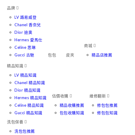
Skip
品牌
to
LV 路易威登
content
Chanel 香奈兒
Dior 迪奧
Hermes 愛馬仕
商城
Celine 思琳
Gucci 古馳
包包
皮夾
精品店推薦
精品知識
LV 精品知識
Chanel 精品知識
Dior 精品知識
估價收購
維修翻新
Hermes 精品知識
Celine 精品知識
精品收購推薦
修包包推薦
Gucci 精品知識
包包收購知識
修包包知識
洗包保養
洗包包推薦