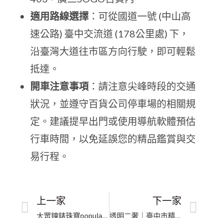
適用路線選擇
：可從國道一號 (中山高
速公路) 臺中交流道 (178公里處) 下，
沿臺灣大道往市區方向行駛，即可輕鬆
抵達。
開車注意事項
：請注意尖峰時段的交通
狀況，並遵守百貨公司停車場的相關規
定。建議提早出門或使用導航軟體預估
行車時間，以免延誤您的精品鑑賞與交
易行程。
上一家
下一家
大眾鐘錶珠寶popular/高價收購各國名錶.珠寶/國外代購全新名錶｜新竹市精品高價收購｜誠信專業買賣保值
透明二奢｜臺中市精品專業鑑定｜行家信賴的優質首選