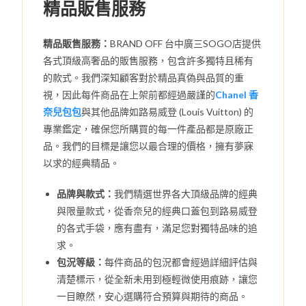
精品販售服務
精品販售服務：
BRAND OFF 台中廣三SOGO店提供
各式頂級高奢品的販售服務，包含許多獨特且稀有
的款式。我們深知顧客對於精品真偽與品質的重
視，因此每件商品在上架前都經過嚴謹的
Chanel 香
奈兒包包
與其他品牌如路易威登 (Louis Vuitton) 的
專業鑑定，確保您所購買的每一件產品都是原廠正
品。我們的目標是讓您以最合理的價格，擁有夢寐
以求的經典精品。
品牌與款式：
我們精選世界各大頂級品牌的經典
與限量款式，從香奈兒的經典口蓋包到路易威登
的各式手袋，應有盡有，滿足您對獨特品味的追
求。
包況等級：
每件商品的包況都會經過詳細評估與
清楚標示，從全新未用到極輕微使用痕跡，讓您
一目瞭然，安心選購符合預算與期待的商品。