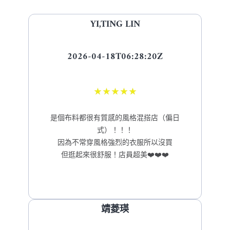
YI,TING LIN
2026-04-18T06:28:20Z
★
★
★
★
★
是個布料都很有質感的風格混搭店（偏日
式）！！！
因為不常穿風格強烈的衣服所以沒買
但逛起來很舒服！店員超美❤️❤️❤️
靖菱瑛