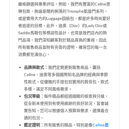
嚴格篩選與專業評估。例如，我們有豐富的Celine思
琳包款，無論是簡約俐落的Triomphe凱旋門系列，
或是實用大方的Luggage囧臉包，都是許多時尚愛好
者追逐的目標。此外，迪奧（Dior）的Lady Dior或
Saddle馬鞍包等標誌性設計，也常是我們店內的熱
門品項。我們深知顧客對於精品真偽的重視，因此
所有販售商品皆附有完善的證明，確保您的每一次
消費都充滿信心。
品牌與款式：
我們定期更新販售商品，囊括
Celine、迪奧等多個國際知名品牌的經典與季節
性款式。從優雅的手提包到實用的肩背包，款式
多樣，滿足不同風格需求。
包況等級：
每件精品都經過細緻的檢查與分級，
從全新未使用到有使用痕跡的良好狀況，皆會誠
實告知。您可以根據個人預算與需求，選擇最合
適的包況。
鑑定證明：
所有販售的精品，特別是像
Celine思