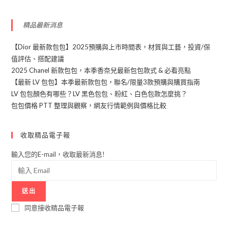
精品最新消息
【Dior 最新款包包】2025預購與上市時間表，材質與工藝，投資/保
值評估、搭配建議
2025 Chanel 新款包包，本季香奈兒最新包包款式 & 必看亮點
【最新 LV 包包】本季最新款包包，聯名/限量3款預購與購買指南
LV 包包顏色有哪些？LV 黑色包包、粉紅、白色包款怎麼挑？
包包價格 PTT 整理與觀察，網友行情範例與價格比較
收取精品電子報
輸入您的E-mail，收取最新消息!
送出
同意接收精品電子報