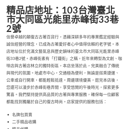
精品店地址：103台灣臺北
市大同區光能里赤峰街33巷
2號
信譽卓越的顛復古古著百貨行，憑藉深耕多年的專業鑑定經驗與
誠信經營的理念，已成為古著愛好者心中值得信賴的老字號。本
店地址位於充滿文藝氣息與歷史韻味的臺北市大同區光能里赤峰
街33巷2號。赤峰街素有「打鐵街」之稱，近年來轉型為文創、咖
啡店與古著店林立的獨特街區，本店坐落於此，完美融合了傳統
與現代的氛圍。地處市中心，交通極為便利，無論是搭乘捷運、
公車或自行開車，都能輕鬆抵達。周邊環境優美，逛完本店後，
您還可以漫步於赤峰街巷弄間，享受悠閒的午後時光，探索更多
驚喜。我們堅持提供高品質的古著與專業服務，確保每一位顧客
都能找到獨屬於自己的復古時尚。店家提供的服務包括：
名牌包買賣
二手精品收購
精品代購