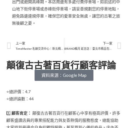
出門或避開高峰期。本店周邊有多處付費停車場，如前述的中
山地下街停車場或赤峰街停車場，請妥善規劃您的停車地點，
避免路邊違規停車，確保您的愛車安全無虞，讓您的古著之旅
無後顧之憂。
上一家
下一家
TimeMaster 名錶交流中心｜新北精品買賣｜嚴選高奢品值得信賴
BRAND楓月 延吉店｜臺北市精品包包寄賣｜正品保證的二手高奢交流
顛復古古著百貨行顧客評論
資料來源：Google Map
⭐總評價：4.7
⭐總評論數：44
1️⃣
顧客肯定：
顛復古古著百貨行在顧客心中享有極高評價，許多
顧客盛讚店員的專業搭配能力與友善熱情的服務態度，總能協助
大家找到最適合自身的獨特服飾，甚至買到心儀的商品。店內不