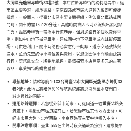
大同區光能里赤峰街33巷2號
。本店位於赤峰街的獨特巷弄中，從
市區主要幹道，如承德路、南京西路或市民大道轉入後即可便捷
抵達。一般而言，從臺北市區主要交通樞紐，例如臺北車站或西
門町，開車約需15至20分鐘，具體時間會因即時路況與出發地點
而異。雖然赤峰街一帶為單行道巷弄，但周邊設有多個收費停車
場，例如中山地下街停車場、建成國中地下停車場或赤峰街停車
場，可供您利用。開車時請務必留意行車動線，遵守交通號誌與
速限，並預先查詢停車場位置與費用，以避免因停車問題而延誤
行程，讓您能安全、順暢地抵達，盡情探索本店豐富多元的古著
珍品，享受獨特的購物體驗。
導航地址
：精確導航至
103台灣臺北市大同區光能里赤峰街33
巷2號
。此地址將確保您的導航系統能將您引導至本店門口，
減少尋找的困擾。
適用路線選擇
：若您從外縣市前來，可從國道一號
重慶北路交
流道
下，隨後沿市區道路前往。若您從市區其他地方出發，可
經由市民大道、忠孝西路、南京西路等主要幹道轉入本店。
開車注意事項
：臺北市區在尖峰時段交通較為擁擠，建議提早