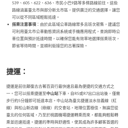
539、605、622、636、市民小巴9路等多條路線前往。這些
路線涵蓋臺北市與部分新北市區，提供廣泛的交通選擇，讓您
可以從不同區域輕鬆抵達。
搭乘注意事項
：由於此區域公車路線眾多且班次密集，建議您
可利用臺北市公車動態資訊系統或手機應用程式，查詢即時公
車位置與預計抵達時間，以確保您能有效率地選擇搭乘班次，
節省等待時間，並順利銜接您的古著探險。
捷運：
捷運是前往顛復古古著百貨行最快速且最為便捷的交通方式之
一。您可以搭乘捷運至
中山站
下車，自R5或R7出口出站後，僅需
步行約5分鐘即可抵達本店。中山站為臺北捷運淡水信義線（紅
線）與松山新店線（綠線）的交會站，地理位置極佳，無論您從
臺北的任何區域，乃至於桃園機場捷運轉乘而來，都能夠輕鬆轉
乘並迅速抵達。捷運的準時與舒適性，使其成為許多顧客首選的