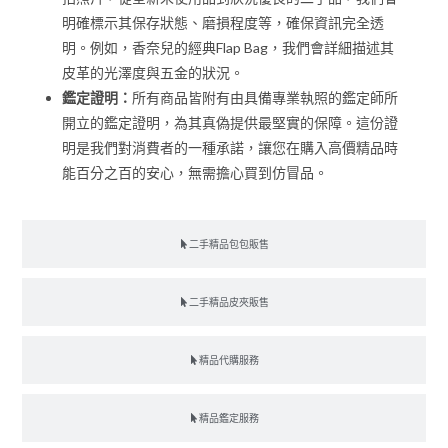
明確標示其保存狀態、磨損程度等，確保資訊完全透
明。例如，香奈兒的經典Flap Bag，我們會詳細描述其
皮革的光澤度與五金的狀況。
鑑定證明：
所有商品皆附有由具備專業執照的鑑定師所
開立的鑑定證明，為其真偽提供最堅實的保障。這份證
明是我們對消費者的一種承諾，讓您在購入高價精品時
能百分之百的安心，無需擔心買到仿冒品。
二手精品包包販售
二手精品皮夾販售
精品代購服務
精品鑑定服務