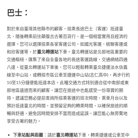
巴士：
對於來自臺灣其他縣市的顧客，搭乘長途巴士（客運）抵達臺
北，隨後轉乘前往顛復古古著百貨行，是一個相當實用且經濟的
選擇。您可以選擇搭乘各家客運公司，如國光客運、統聯客運或
和欣客運等，於
臺北轉運站
下車。臺北轉運站是北部地區重要的
交通樞紐，匯集了來自全臺各地的長途客運路線，交通網絡四通
八達。從臺北轉運站下車後，您可以輕鬆轉乘臺北捷運淡水信義
線至中山站，或轉搭市區公車至捷運中山站(志仁高中)，再步行約
10至15分鐘便能抵達本店。此種交通方式特別適合從中南部或東
部地區遠道而來的顧客，讓您在旅途中也能感受一份尋寶的期
待。建議您務必提前查詢所搭乘客運的班次時間、乘車月台以及
預計抵達臺北的時間，並預留足夠的轉乘時間，以確保旅途的順
暢與舒適，避免因時間安排不當而造成延誤，讓您能心無旁騖地
享受古著的魅力。
下車站點與距離
：請於
臺北轉運站
下車，轉乘捷運或公車至中