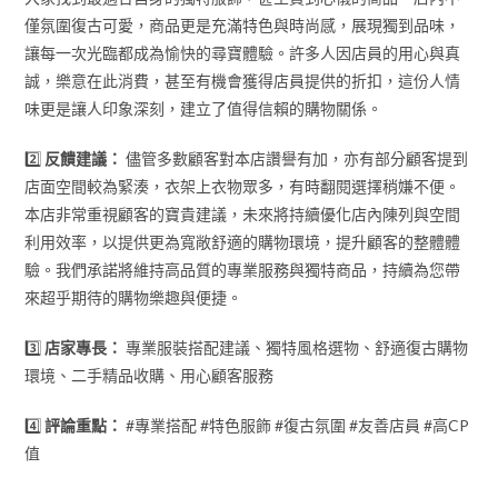
僅氛圍復古可愛，商品更是充滿特色與時尚感，展現獨到品味，
讓每一次光臨都成為愉快的尋寶體驗。許多人因店員的用心與真
誠，樂意在此消費，甚至有機會獲得店員提供的折扣，這份人情
味更是讓人印象深刻，建立了值得信賴的購物關係。
2️⃣
反饋建議：
儘管多數顧客對本店讚譽有加，亦有部分顧客提到
店面空間較為緊湊，衣架上衣物眾多，有時翻閱選擇稍嫌不便。
本店非常重視顧客的寶貴建議，未來將持續優化店內陳列與空間
利用效率，以提供更為寬敞舒適的購物環境，提升顧客的整體體
驗。我們承諾將維持高品質的專業服務與獨特商品，持續為您帶
來超乎期待的購物樂趣與便捷。
3️⃣
店家專長：
專業服裝搭配建議、獨特風格選物、舒適復古購物
環境、二手精品收購、用心顧客服務
4️⃣
評論重點：
#專業搭配 #特色服飾 #復古氛圍 #友善店員 #高CP
值