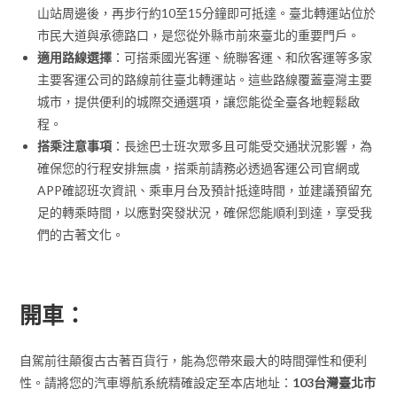
山站周邊後，再步行約10至15分鐘即可抵達。臺北轉運站位於
市民大道與承德路口，是您從外縣市前來臺北的重要門戶。
適用路線選擇
：可搭乘國光客運、統聯客運、和欣客運等多家
主要客運公司的路線前往臺北轉運站。這些路線覆蓋臺灣主要
城市，提供便利的城際交通選項，讓您能從全臺各地輕鬆啟
程。
搭乘注意事項
：長途巴士班次眾多且可能受交通狀況影響，為
確保您的行程安排無虞，搭乘前請務必透過客運公司官網或
APP確認班次資訊、乘車月台及預計抵達時間，並建議預留充
足的轉乘時間，以應對突發狀況，確保您能順利到達，享受我
們的古著文化。
開車：
自駕前往顛復古古著百貨行，能為您帶來最大的時間彈性和便利
性。請將您的汽車導航系統精確設定至本店地址：
103台灣臺北市