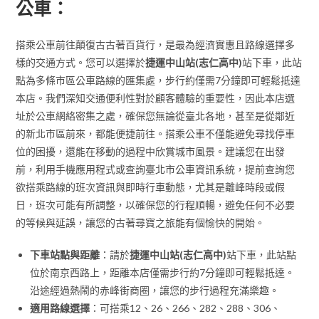
公車：
搭乘公車前往顛復古古著百貨行，是最為經濟實惠且路線選擇多
樣的交通方式。您可以選擇於
捷運中山站(志仁高中)
站下車，此站
點為多條市區公車路線的匯集處，步行約僅需7分鐘即可輕鬆抵達
本店。我們深知交通便利性對於顧客體驗的重要性，因此本店選
址於公車網絡密集之處，確保您無論從臺北各地，甚至是從鄰近
的新北市區前來，都能便捷前往。搭乘公車不僅能避免尋找停車
位的困擾，還能在移動的過程中欣賞城市風景。建議您在出發
前，利用手機應用程式或查詢臺北市公車資訊系統，提前查詢您
欲搭乘路線的班次資訊與即時行車動態，尤其是離峰時段或假
日，班次可能有所調整，以確保您的行程順暢，避免任何不必要
的等候與延誤，讓您的古著尋寶之旅能有個愉快的開始。
下車站點與距離
：請於
捷運中山站(志仁高中)
站下車，此站點
位於南京西路上，距離本店僅需步行約7分鐘即可輕鬆抵達。
沿途經過熱鬧的赤峰街商圈，讓您的步行過程充滿樂趣。
適用路線選擇
：可搭乘12、26、266、282、288、306、