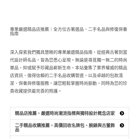
Days
Hours
Minutes
Seconds
專業嚴選精品店推薦｜全方位古著選品、二手名品與修復保養
指南
深入探索我們獨具慧眼的專業嚴選精品指南，從經典古著到當
代設計師名品，皆為您悉心呈現。無論是尋覓獨一無二的時尚
單品，抑或賦予珍藏品嶄新生命，本站彙集了業界權威的精品
店資訊、值得信賴的二手名品收購管道，以及卓越的包款清
潔、保養與修復服務。讓您輕鬆掌握時尚脈動，同時為您的珍
貴收藏提供最完善的照護。
精品店推薦，嚴選時尚潮流指標與獨特設計概念店家
二手精品收購推薦，高價回收名牌包、腕錶與古董飾
品