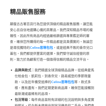
精品販售服務
顛復古古著百貨行為您提供頂級的精品販售服務，讓您能
安心且自信地選購心儀的高奢品。我們深知精品市場的複
雜性，因此所有商品均經過嚴格篩選與專業鑑定師的審
查，確保您所購得的每一件精品都是貨真價實的。無論您
是尋找獨特的
Celine思琳包包
，或是經典不敗的香奈兒口
蓋包，我們都提供豐富的選擇。我們堅守誠信經營的原
則，致力於為顧客打造一個值得信賴的精品交流平台。
品牌與款式：
我們精選全球頂級精品品牌，從經典愛馬
仕柏金包、凱莉包，到香奈兒、路易威登的季節限量
款，以及近年備受追捧的
Celine思琳包包
等，款式多
樣，應有盡有。我們定期更新商品庫，確保您能接觸到
最新潮或最稀有的品項。
包況等級：
每件商品皆附有詳細的包況說明與多角度實
拍照片，從全新未使用品到狀況優良的二手品，我們會