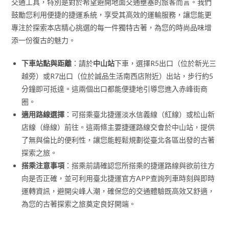
交通工具，特別是對於希望避開地面交通壅塞的旅客而言。我們
鼓勵您利用便捷的捷運系統，享受其高效的運輸服務，讓您能更
專注於探索本店精心挑選的每一件獨特古著，為您的時尚品味增
添一份復古的魅力。
下車站點與距離
：請於
中山站
下車，選擇R5出口（位於新光三
越旁）或R7出口（位於誠品生活南西店附近）出站，步行約5
分鐘即可抵達。這兩個出口都能便捷地引導您進入赤峰街商
圈。
適用路線選擇
：可搭乘臺北捷運淡水信義線（紅線）或松山新
店線（綠線）前往。這兩條主要捷運路線交會於中山站，提供
了無與倫比的便利性，讓您能輕鬆規劃從臺北各區出發的古著
探索之旅。
搭乘注意事項
：搭乘前請確認您所搭乘的捷運路線與欲前往方
向是否正確，並可利用臺北捷運官方APP查詢列車時刻與即時
運轉資訊，避開尖峰人潮，確保您的交通體驗既高效又舒適，
為您的古著探索之旅奠定良好開端。