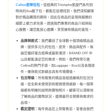
Celine思琳包包
，從經典的Triomphe凱旋門系列到
時尚的Ava腋下包，都能在這裡找到。我們深知顧客
對於精品購買的期待，因此在商品的呈現與服務的
細節上都力求完美。透過我們專業的商品介紹與貼
心服務，讓您能放心選購，享受擁有精品的喜悅。
品牌與款式：
我們囊括了全球數十個頂級精品品
牌，提供多元化的包包、皮夾、飾品與配件。無
論您偏好復古經典或最新潮流，BRAND OFF 中
山店都能滿足您的需求。例如，我們時常引進
Celine的熱門手袋，如Luggage、Box以及各類皮
件，確保款式新穎且具有市場價值。
包況等級：
所有販售的精品皆經過嚴格的包況分
級，從全新未使用到有輕微使用痕跡，每一個等
級都有明確的說明與實物照片。顧客可以清晰地
了解商品的實際狀況，選擇最符合預算與需求的
品項。
鑑定證明：
每件商品在上架販售前，皆會由我們