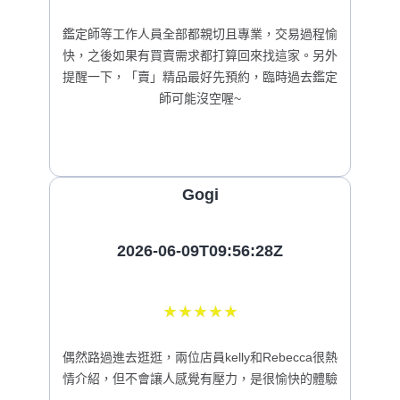
鑑定師等工作人員全部都親切且專業，交易過程愉
快，之後如果有買賣需求都打算回來找這家。另外
提醒一下，「賣」精品最好先預約，臨時過去鑑定
師可能沒空喔~
Gogi
2026-06-09T09:56:28Z
★
★
★
★
★
偶然路過進去逛逛，兩位店員kelly和Rebecca很熱
情介紹，但不會讓人感覺有壓力，是很愉快的體驗