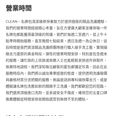
營業時間
CLEAN – 名牌包清潔維修保養致力於提供極致的精品洗護體驗，
我們的營業時間經過精心考量，旨在方便廣大顧客並確保每一件
名牌包都能獲得最頂級的照護。我們於每週二至週六，從上午十
點準時開始服務，直至晚間七點結束，週日及週一為公休日，這
段時間是我們資深精品洗護師團隊進行職人級手洗工藝，實現細
緻去污還原的黃金時段。彈性的營業時間安排，特別是包含週末
的服務，讓忙碌的上班族或商務人士也能輕鬆安排送件與取件，
無需特地請假。我們深知每位顧客的愛包都彌足珍貴，因此在此
服務時段內，我們將以誠信專業經營的態度，提供透明洗護報價
與嚴格材質分流把關的服務。無論是諮詢專科級除霉去污、或是
體驗讓名牌包洗舊如新的精緻手工洗護，我們都歡迎您的蒞臨。
我們選用頂級進口洗劑，並承諾安全不傷皮，確保您的五星口碑
推薦體驗從時間安排就開始感受到無微不至的體貼。