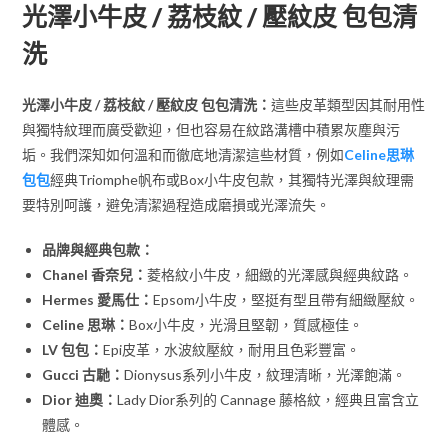
光澤小牛皮 / 荔枝紋 / 壓紋皮 包包清
洗
光澤小牛皮 / 荔枝紋 / 壓紋皮 包包清洗：
這些皮革類型因其耐用性
與獨特紋理而廣受歡迎，但也容易在紋路溝槽中積累灰塵與污
垢。我們深知如何溫和而徹底地清潔這些材質，例如
Celine思琳
包包
經典Triomphe帆布或Box小牛皮包款，其獨特光澤與紋理需
要特別呵護，避免清潔過程造成磨損或光澤流失。
品牌與經典包款：
Chanel 香奈兒：
菱格紋小牛皮，細緻的光澤感與經典紋路。
Hermes 愛馬仕：
Epsom小牛皮，堅挺有型且帶有細緻壓紋。
Celine 思琳：
Box小牛皮，光滑且堅韌，質感極佳。
LV 包包：
Epi皮革，水波紋壓紋，耐用且色彩豐富。
Gucci 古馳：
Dionysus系列小牛皮，紋理清晰，光澤飽滿。
Dior 迪奧：
Lady Dior系列的 Cannage 藤格紋，經典且富含立
體感。