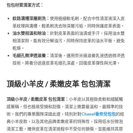
包包材質清潔方式：
紋路溝槽深層刷洗：
使用極細軟毛刷，配合中性清潔液深入皮
革紋理與溝槽，輕柔刷洗去除深層污垢，同時保護皮革表面。
油水雙相溫和除油：
針對皮革表面的油漬或手汗，採用油水雙
相清潔劑，能有效分解油污，同時保持皮革的油水平衡，避免
乾燥。
毛細孔微滲透滋養：
清潔後，運用奈米級滋養乳液透過微滲透
技術，將養分送達皮革毛細孔深處，回復皮革彈性與光澤。
頂級小羊皮 / 柔嫩皮革 包包清潔
頂級小羊皮 / 柔嫩皮革 包包清潔：
小羊皮以其極致柔軟和細膩觸
感著稱，但也極易受損和刮傷，清潔上需要最溫和、最精準的技
術。我們的專業團隊深諳此道，特別針對
Chanel香奈兒包包
的經
典小羊皮款，以及其他品牌柔嫩皮革的特殊性，採用低水份微泡
清潔工藝，確保皮革在清潔過程中不受任何損傷，並能維持其原