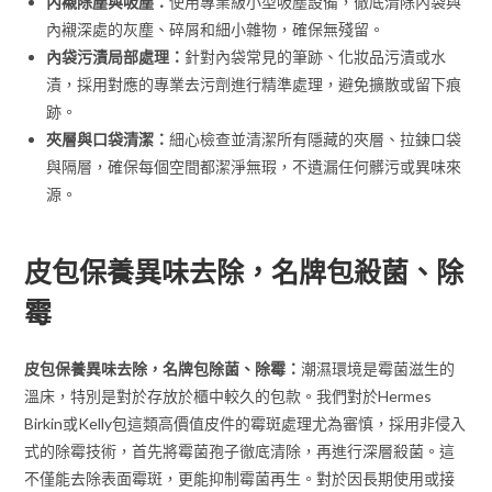
內襯除塵與吸塵：
使用專業級小型吸塵設備，徹底清除內袋與
內襯深處的灰塵、碎屑和細小雜物，確保無殘留。
內袋污漬局部處理：
針對內袋常見的筆跡、化妝品污漬或水
漬，採用對應的專業去污劑進行精準處理，避免擴散或留下痕
跡。
夾層與口袋清潔：
細心檢查並清潔所有隱藏的夾層、拉鍊口袋
與隔層，確保每個空間都潔淨無瑕，不遺漏任何髒污或異味來
源。
皮包保養異味去除，名牌包殺菌、除
霉
皮包保養異味去除，名牌包除菌、除霉：
潮濕環境是霉菌滋生的
溫床，特別是對於存放於櫃中較久的包款。我們對於Hermes
Birkin或Kelly包這類高價值皮件的霉斑處理尤為審慎，採用非侵入
式的除霉技術，首先將霉菌孢子徹底清除，再進行深層殺菌。這
不僅能去除表面霉斑，更能抑制霉菌再生。對於因長期使用或接