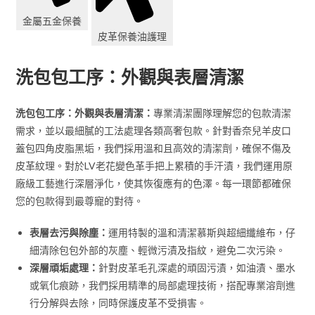
金屬五金保養
皮革保養油護理
洗包包工序：外觀與表層清潔
洗包包工序：外觀與表層清潔：
專業清潔團隊理解您的包款清潔
需求，並以最細膩的工法處理各類高奢包款。針對香奈兒羊皮口
蓋包四角皮脂黑垢，我們採用溫和且高效的清潔劑，確保不傷及
皮革紋理。對於LV老花變色革手把上累積的手汗漬，我們運用原
廠級工藝進行深層淨化，使其恢復應有的色澤。每一環節都確保
您的包款得到最尊寵的對待。
表層去污與除塵：
運用特製的溫和清潔慕斯與超細纖維布，仔
細清除包包外部的灰塵、輕微污漬及指紋，避免二次污染。
深層頑垢處理：
針對皮革毛孔深處的頑固污漬，如油漬、墨水
或氧化痕跡，我們採用精準的局部處理技術，搭配專業溶劑進
行分解與去除，同時保護皮革不受損害。