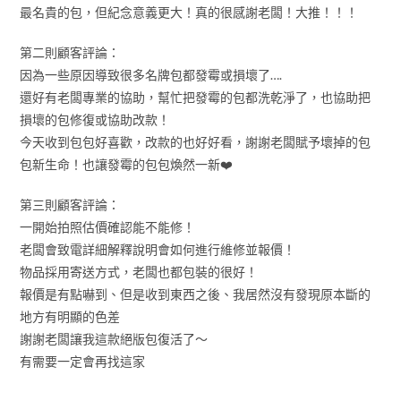
最名貴的包，但紀念意義更大！真的很感謝老闆！大推！！！
第二則顧客評論：
因為一些原因導致很多名牌包都發霉或損壞了….
還好有老闆專業的協助，幫忙把發霉的包都洗乾淨了，也協助把
損壞的包修復或協助改款！
今天收到包包好喜歡，改款的也好好看，謝謝老闆賦予壞掉的包
包新生命！也讓發霉的包包煥然一新❤️
第三則顧客評論：
一開始拍照估價確認能不能修！
老闆會致電詳細解釋說明會如何進行維修並報價！
物品採用寄送方式，老闆也都包裝的很好！
報價是有點嚇到、但是收到東西之後、我居然沒有發現原本斷的
地方有明顯的色差
謝謝老闆讓我這款絕版包復活了～
有需要一定會再找這家