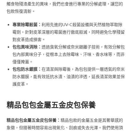
觸食物殘渣產生的異味，我們也會進行專業的分解處理，讓您的
包款恢復清新。
專業除霉殺菌：
利用先進的UV-C殺菌設備與天然植物萃取除
霉劑，針對皮革深層的霉菌進行徹底殺滅，同時避免化學殘留
對皮革造成損害。
包包異味消除：
透過臭氧分解或奈米銀離子技術，有效分解包
包內部異味分子，從根本上去除霉味、汗味、香水味等，而非
僅僅掩蓋。
包包防水鍍膜：
在清潔與除霉後，為包包提供一層透氣的奈米
防水鍍膜，能有效抵抗水漬、油漬的滲透，延長清潔效果並保
護皮革。
精品包包金屬五金皮包保養
精品包包金屬五金皮包保養：
精品包款的金屬五金是其奢華感的
象徵，但隨著時間容易出現氧化、刮痕或失去光澤。我們使用頂