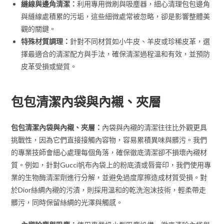
縫線與邊角清潔：
利用專用微刷與吸塵器，細心清理包包邊角
與縫線處積累的污垢，這些細微處常被忽略，卻是影響整體美
觀的關鍵。
特殊材質調理：
針對不同材質如小牛皮、羊皮或珍稀皮革，選
擇最適合的清潔配方與手法，確保清潔過程溫和有效，並預防
皮革受損或變質。
包包清潔內袋與內襯、夾層
包包清潔內袋與內襯、夾層：
內袋與內襯的清潔往往比外觀更具
挑戰性，因為它們直接接觸內容物，容易累積異味與髒污。我們
的專業技師會細心處理每個角落，確保徹底清潔卻不損壞內襯材
質。例如，針對Gucci帆布內袋上的粉底漬或唇膏印，我們使用專
業的生物酶清潔劑進行分解，並避免過度摩擦造成材質受損。對
於Dior絲綢內襯的污漬，則採用溫和的乾洗泡沫技術，輕柔帶走
髒污，同時保留絲綢的光澤與觸感。