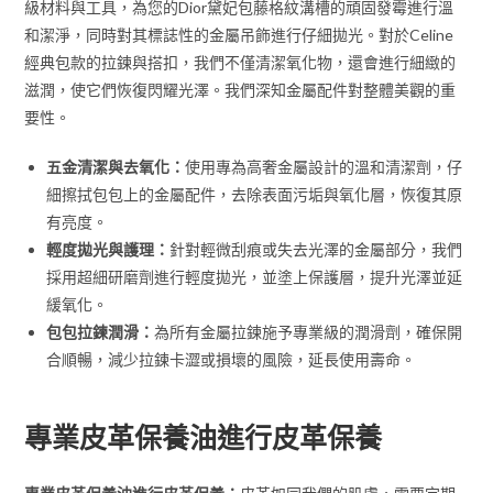
級材料與工具，為您的Dior黛妃包藤格紋溝槽的頑固發霉進行溫
和潔淨，同時對其標誌性的金屬吊飾進行仔細拋光。對於Celine
經典包款的拉鍊與搭扣，我們不僅清潔氧化物，還會進行細緻的
滋潤，使它們恢復閃耀光澤。我們深知金屬配件對整體美觀的重
要性。
五金清潔與去氧化：
使用專為高奢金屬設計的溫和清潔劑，仔
細擦拭包包上的金屬配件，去除表面污垢與氧化層，恢復其原
有亮度。
輕度拋光與護理：
針對輕微刮痕或失去光澤的金屬部分，我們
採用超細研磨劑進行輕度拋光，並塗上保護層，提升光澤並延
緩氧化。
包包拉鍊潤滑：
為所有金屬拉鍊施予專業級的潤滑劑，確保開
合順暢，減少拉鍊卡澀或損壞的風險，延長使用壽命。
專業皮革保養油進行皮革保養