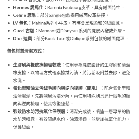
Hermes 愛馬仕：
Barenia Faubourg皮革，具有絨面特性。
Celine 思琳：
部分Sangle包款採用絨面皮革拼接。
LV 包包：
Mahina系列小牛皮，有時會呈現柔和的絨面感。
Gucci 古馳：
Marmont或Dionysus系列的麂皮內襯或外層。
Dior 迪奧：
部分Book Tote或Oblique系列包款的絨面處理。
包包材質清潔方式：
生膠刷與橡皮擦物理乾洗：
使用專為麂皮設計的生膠刷和清潔
橡皮擦，以物理方式輕柔擦拭污漬，將污垢吸附並去除，避免
水洗。
氣化型精油去污絨毛順向與逆向復順（開嵐）：
配合氣化型精
油清潔劑，先將深層污漬分解，再使用特殊刷具進行絨毛的順
向與逆向梳理，使其恢復蓬鬆。
強效防水防污抗氧化保護層：
清潔完成後，噴塗一層專業的防
水防污噴霧，有效隔絕水份、油漬滲透，並增加抗氧化能力，
保護絨面。