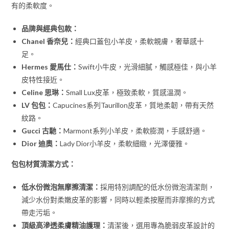
有的柔軟度。
品牌與經典包款：
Chanel 香奈兒：
經典口蓋包小羊皮，柔軟親膚，奢華感十
足。
Hermes 愛馬仕：
Swift小牛皮，光滑細膩，觸感極佳，與小羊
皮特性接近。
Celine 思琳：
Small Lux皮革，極致柔軟，質感溫潤。
LV 包包：
Capucines系列Taurillon皮革，質地柔韌，帶有天然
紋路。
Gucci 古馳：
Marmont系列小羊皮，柔軟膨潤，手感舒適。
Dior 迪奧：
Lady Dior小羊皮，柔軟細緻，光澤優雅。
包包材質清潔方式：
低水份微泡無摩擦清潔：
採用特別調配的低水份微泡清潔劑，
減少水份對柔嫩皮革的影響，同時以輕柔按壓而非摩擦的方式
帶走污垢。
頂級高滲透柔膚精油護理：
清潔後，選用專為脆弱皮革設計的