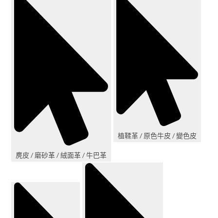
植鞣革 / 原色牛皮 / 變色皮
麂皮 / 磨砂革 / 絨面革 / 牛巴革