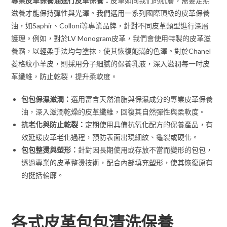
專業皮革保養油進行皮革保養：
皮革如同我們的肌膚，需要定期
滋養才能保持彈性與光澤。我們選用一系列國際頂級的皮革保養
油，如Saphir、Colloni等專業品牌，針對不同皮革類型進行深層
護理。例如，對於LV Monogram皮革，我們會使用特製的皮革滋
養霜，以輕柔手法均勻塗抹，使其恢復飽滿的色澤。對於Chanel
菱格紋小羊皮，則採用分子細膩的保養乳液，深入滋潤每一吋皮
革纖維，防止乾裂，提升柔軟度。
包包保濕滋潤：
選用富含天然油脂與保濕成分的專業皮革保養
油，深入滋潤乾燥的皮革纖維，回復其自然彈性與柔軟度。
抗老化與防止乾裂：
定期使用具備抗氧化配方的保養產品，有
效延緩皮革老化過程，預防表面出現細紋、龜裂或硬化。
包包整燙與塑形：
針對因長期使用或存放不當而變形的包包，
透過專業的皮革整燙技術，配合內部填充塑形，使其恢復原有
的挺括輪廓。
各式皮革包包清洗保養