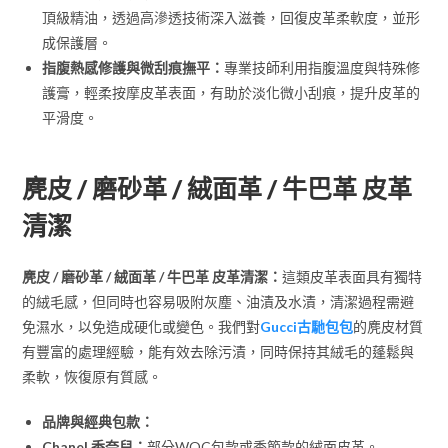
頂級精油，透過高滲透技術深入滋養，回復皮革柔軟度，並形
成保護層。
指腹熱感修護與微刮痕撫平：
專業技師利用指腹溫度與特殊修
護膏，輕柔按摩皮革表面，有助於淡化微小刮痕，提升皮革的
平滑度。
麂皮 / 磨砂革 / 絨面革 / 牛巴革 皮革
清潔
麂皮 / 磨砂革 / 絨面革 / 牛巴革 皮革清潔：
這類皮革表面具有獨特
的絨毛感，但同時也容易吸附灰塵、油漬及水漬，清潔過程需避
免濕水，以免造成硬化或變色。我們對
Gucci古馳包包
的麂皮材質
有豐富的處理經驗，能有效去除污漬，同時保持其絨毛的蓬鬆與
柔軟，恢復原有質感。
品牌與經典包款：
Chanel 香奈兒：
部分WOC包款或季節款的絨面皮革。