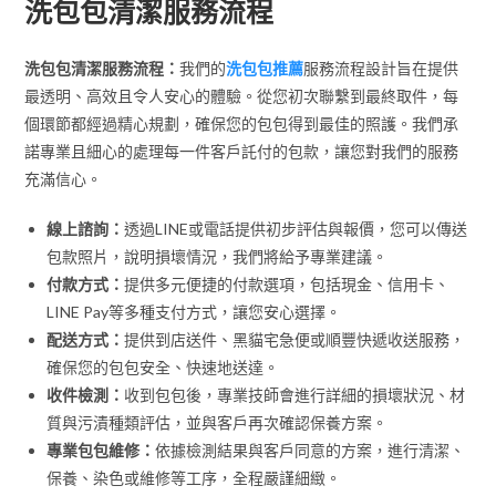
洗包包清潔服務流程
洗包包清潔服務流程：
我們的
洗包包推薦
服務流程設計旨在提供
最透明、高效且令人安心的體驗。從您初次聯繫到最終取件，每
個環節都經過精心規劃，確保您的包包得到最佳的照護。我們承
諾專業且細心的處理每一件客戶託付的包款，讓您對我們的服務
充滿信心。
線上諮詢：
透過LINE或電話提供初步評估與報價，您可以傳送
包款照片，說明損壞情況，我們將給予專業建議。
付款方式：
提供多元便捷的付款選項，包括現金、信用卡、
LINE Pay等多種支付方式，讓您安心選擇。
配送方式：
提供到店送件、黑貓宅急便或順豐快遞收送服務，
確保您的包包安全、快速地送達。
收件檢測：
收到包包後，專業技師會進行詳細的損壞狀況、材
質與污漬種類評估，並與客戶再次確認保養方案。
專業包包維修：
依據檢測結果與客戶同意的方案，進行清潔、
保養、染色或維修等工序，全程嚴謹細緻。