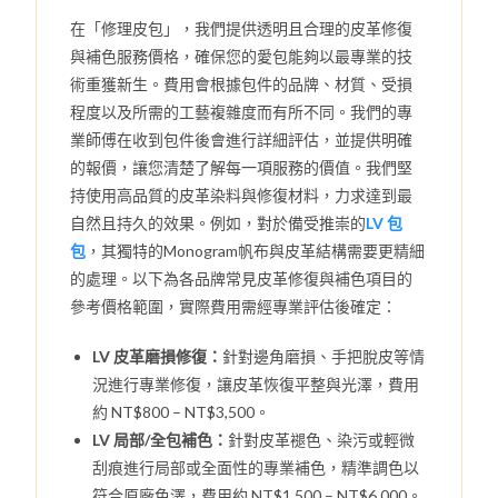
在「修理皮包」，我們提供透明且合理的皮革修復
與補色服務價格，確保您的愛包能夠以最專業的技
術重獲新生。費用會根據包件的品牌、材質、受損
程度以及所需的工藝複雜度而有所不同。我們的專
業師傅在收到包件後會進行詳細評估，並提供明確
的報價，讓您清楚了解每一項服務的價值。我們堅
持使用高品質的皮革染料與修復材料，力求達到最
自然且持久的效果。例如，對於備受推崇的
LV 包
包
，其獨特的Monogram帆布與皮革結構需要更精細
的處理。以下為各品牌常見皮革修復與補色項目的
參考價格範圍，實際費用需經專業評估後確定：
LV 皮革磨損修復：
針對邊角磨損、手把脫皮等情
況進行專業修復，讓皮革恢復平整與光澤，費用
約 NT$800 – NT$3,500。
LV 局部/全包補色：
針對皮革褪色、染污或輕微
刮痕進行局部或全面性的專業補色，精準調色以
符合原廠色澤，費用約 NT$1,500 – NT$6,000。