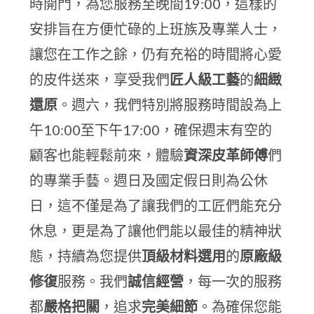
時開門，為您服務至晚間19:00，這樣的
安排旨在方便忙碌的上班族及專業人士，
讓您在工作之餘，仍有充裕的時間將心愛
的皮件送來，享受我們
匠人級工藝
的
細緻
還原
。週六，我們特別將服務時間設為上
午10:00至下午17:00，確保週末有空的
顧客也能輕鬆前來，體驗
資深皮革師傅
們
的專業手藝。週日及國定假日則為公休
日，這不僅是為了讓我們的工匠們能充分
休息，更是為了讓他們能以最佳的精神狀
態，持續為您提供
頂級材料選用
的
原廠級
修復
服務。我們
誠信經營
，每一次的服務
都
嚴格把關
，追求
完美細節
。為確保您能