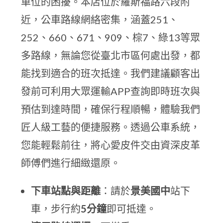
車位的困擾。本店位於羅斯福路六段附
近，公車路線網絡密集，涵蓋251、
252、660、671、909、棕7、綠13等眾
多路線，無論您從臺北市區何處出發，都
能找到適合的班次抵達。我們建議顧客出
發前可利用大眾運輸APP查詢即時班次與
預估到達時間，確保行程順暢，體驗我們
匠人級工藝的便捷服務。透過公車系統，
您能輕鬆前往，將心愛皮件交由資深皮革
師傅們進行細緻還原。
下車站點與距離
：請於
景美國中
站下
車，步行約
5分鐘
即可抵達。