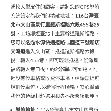
或較大型皮件的顧客。請將您的GPS導航
系統設定為我們的精確地址：
116台灣臺
北市文山區景行里羅斯福路六段455巷29
號
。工坊鄰近臺北市主要幹道羅斯福路，
您可以透過
水源快速道路
或
國道三號新店
交流道
進入文山區。抵達羅斯福路六段
後，轉入455巷，即可輕鬆抵達。從羅斯
福路轉入巷口後，約
2分鐘
即可到達。附
近設有停車格或收費停車場，建議您提前
規劃停車位，以確保行程順暢，安心體驗
我們的頂級材料選用和專科級修復服務。
導航地址
：116台灣臺北市文山區景行