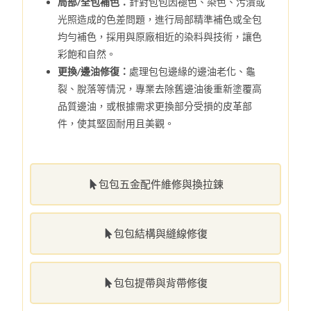
局部/全包補色：
針對包包因褪色、染色、污漬或
光照造成的色差問題，進行局部精準補色或全包
均勻補色，採用與原廠相近的染料與技術，讓色
彩飽和自然。
更換/邊油修復：
處理包包邊緣的邊油老化、龜
裂、脫落等情況，專業去除舊邊油後重新塗覆高
品質邊油，或根據需求更換部分受損的皮革部
件，使其堅固耐用且美觀。
包包五金配件維修與換拉鍊
包包結構與縫線修復
包包提帶與背帶修復