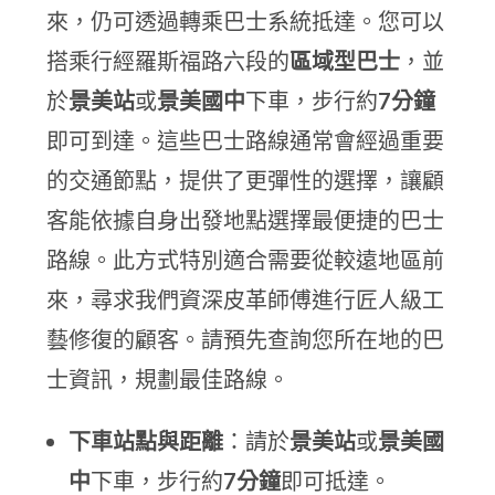
來，仍可透過轉乘巴士系統抵達。您可以
搭乘行經羅斯福路六段的
區域型巴士
，並
於
景美站
或
景美國中
下車，步行約
7分鐘
即可到達。這些巴士路線通常會經過重要
的交通節點，提供了更彈性的選擇，讓顧
客能依據自身出發地點選擇最便捷的巴士
路線。此方式特別適合需要從較遠地區前
來，尋求我們資深皮革師傅進行匠人級工
藝修復的顧客。請預先查詢您所在地的巴
士資訊，規劃最佳路線。
下車站點與距離
：請於
景美站
或
景美國
中
下車，步行約
7分鐘
即可抵達。