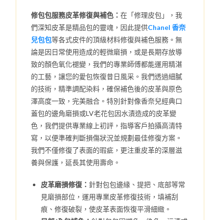
修包包服務皮革修復與補色：
在「修理皮包」，我
們深知皮革是精品包的靈魂，因此提供
Chanel 香奈
兒包包
等各式皮件的頂級材料修復與補色服務。無
論是因日常使用造成的輕微磨損，或是長期存放導
致的顏色氧化褪變，我們的專業師傅都能運用精湛
的工藝，讓您的愛包恢復昔日風采。我們透過細膩
的技術，精準調配染料，確保補色後的皮革與原色
澤高度一致，完美融合。特別針對像香奈兒經典口
蓋包的邊角磨損或LV老花包因水漬造成的皮革變
色，我們提供專業線上初評，指導客戶拍攝高清特
寫，以便準確判斷損傷狀況並規劃最佳修復方案。
我們不僅修復了表面的瑕疵，更注重皮革的深層滋
養與保護，延長其使用壽命。
皮革磨損修復：
針對包包邊緣、提把、底部等常
見磨損部位，運用專業皮革修復技術，填補刮
痕、修復破裂，使皮革表面恢復平滑細緻。