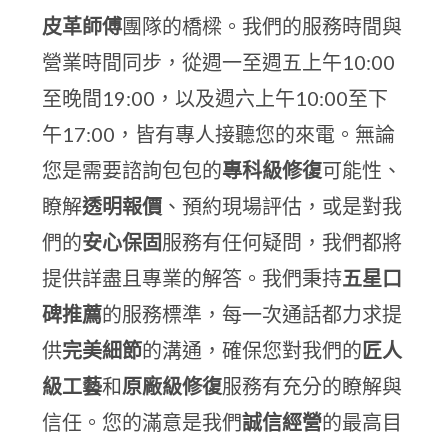
皮革師傅
團隊的橋樑。我們的服務時間與
營業時間同步，從週一至週五上午10:00
至晚間19:00，以及週六上午10:00至下
午17:00，皆有專人接聽您的來電。無論
您是需要諮詢包包的
專科級修復
可能性、
瞭解
透明報價
、預約現場評估，或是對我
們的
安心保固
服務有任何疑問，我們都將
提供詳盡且專業的解答。我們秉持
五星口
碑推薦
的服務標準，每一次通話都力求提
供
完美細節
的溝通，確保您對我們的
匠人
級工藝
和
原廠級修復
服務有充分的瞭解與
信任。您的滿意是我們
誠信經營
的最高目