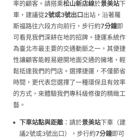
率的顧客。請搭乘
松山新店線
於
景美站
下
車，建議從
2號或3號出口
出站，沿著羅
斯福路往六段方向前行，步行約
7分鐘
即
可看見我們深耕在地的招牌。捷運系統作
為臺北市最主要的交通動脈之一，其便捷
性讓顧客能輕易避開地面交通的擁堵，輕
鬆抵達我們的門店。選擇捷運，不僅節省
時間，更代表您選擇了一種環保且有效率
的方式，來體驗我們專科級修復的精緻工
藝。
下車站點與距離
：請於
景美站
下車（建
議2號或3號出口），步行約
7分鐘
即可