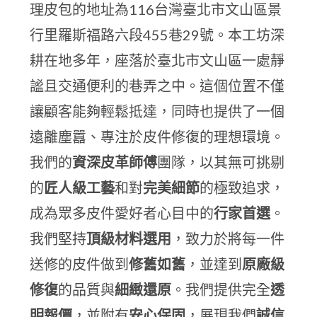
理皮包的地址為116台灣臺北市文山區景
行里羅斯福路六段455巷29號。本工坊深
耕在地多年，座落於臺北市文山區一處靜
謐且交通便利的巷弄之中。這個位置不僅
讓顧客能夠輕鬆抵達，同時也提供了一個
遠離塵囂、專注於皮件修復的理想環境。
我們的
資深皮革師傅
團隊，以其無可挑剔
的
匠人級工藝
和對
完美細節
的極致追求，
成為眾多皮件愛好者心目中的
行家首選
。
我們堅持
頂級材料選用
，致力於將每一件
送修的皮件做到
修舊如舊
，並達到
原廠級
修復
的品質與
細緻還原
。我們提供完全
透
明報價
，並附有
安心保固
，展現我們
誠信