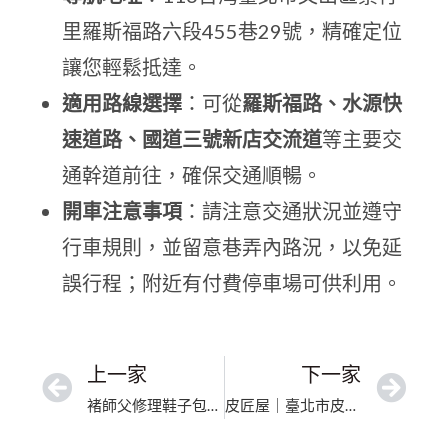
里羅斯福路六段455巷29號，精確定位
讓您輕鬆抵達。
適用路線選擇
：可從
羅斯福路、水源快
速道路、國道三號新店交流道
等主要交
通幹道前往，確保交通順暢。
開車注意事項
：請注意交通狀況並遵守
行車規則，並留意巷弄內路況，以免延
誤行程；附近有付費停車場可供利用。
上一家
下一家
褚師父修理鞋子包包小店｜新北市專業修包｜匠心工藝煥新如初
皮匠屋｜臺北市皮夾內襯更換｜專科級修復皮革與高奢包款