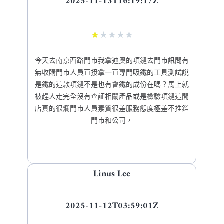
2025-11-13T16:19:17Z
★
★
★
★
★
今天去南京西路門市我拿迪奧的項鏈去門市訊問有
無收購門市人員直接拿一直專門吸鐵的工具測試說
是鐵的這款項鏈不是也有會鐵的成份在嗎？馬上就
被趕人走完全沒有查証相關產品或是檢驗項鏈這間
店真的很爛門市人員素質很差服務態度極差不推鑑
門市和公司，
Linus Lee
2025-11-12T03:59:01Z