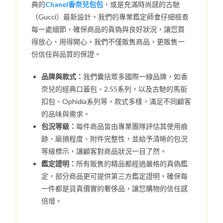
典的
Chanel香奈兒包包
，或是充滿時尚感的古馳
（Gucci）最新設計。我們的專業鑑定師會仔細檢查
每一處細節，確保商品的真偽與良好狀況，讓您買
得放心、用得開心。我們不僅販售商品，更販售一
份信任與品質的保證。
品牌與款式：
我們囊括眾多國際一線品牌，如香
奈兒的經典口蓋包、2.55系列，以及古馳的馬銜
扣包、Ophidia系列等，款式多樣，滿足不同顧客
的品味與需求。
包況等級：
每件商品皆由專業團隊評估其使用痕
跡、磨損程度、附件完整性，並給予清晰的包況
等級標示，讓顧客對商品狀況一目了然。
鑑定證明：
所有販售的精品都經過嚴格的真偽鑑
定，部分商品更可提供第三方鑑定證明，確保每
一件都是貨真價實的奢侈品，讓您購物的信任感
倍增。