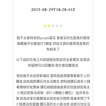
2025-08-29T18:28:41Z
★
★
★
★
★
我不太會特地到google留言 會留言的也是真的覺得
推薦幾乎也都是打5顆星 但這次真的覺得落差真的
有點多了
以下說的交易之內容過程及對話完全是實話 如貴店
有疑問可以回覆我 我也會回覆貴店
我前幾天去這家新埔店 當時我是想要賣看看手上的
鑽戒 因為我對鑽石完全沒概念 想知道鑽石值多少錢
看價格好就賣掉 鑽石檢驗過後是真的但是卻因為太
小而店家無法收取（約5-6顆極小鑽石） 這非常合
理 因為店家也推薦我去其他地方問問 我後來問了不
少珠寶店和當舖 鑽石真的太小無法收 這部分完全沒