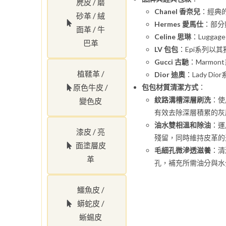
麂皮 / 磨
Chanel 香奈兒
：經典
砂革 / 絨
Hermes 愛馬仕
：部分
面革 / 牛
Celine 思琳
：Lugga
巴革
LV 包包
：Epi系列以
Gucci 古馳
：Marmo
植鞣革 /
Dior 迪奧
：Lady D
原色牛皮 /
包包材質清潔方式
：
紋路溝槽深層刷洗
：使
變色皮
有效去除深層積累的灰
油水雙相溫和除油
：運
漆皮 / 亮
殘留，同時維持皮革的
面塗層皮
毛細孔微滲透滋養
：清
革
孔，補充所需油分與水
鱷魚皮 /
蟒蛇皮 /
蜥蜴皮