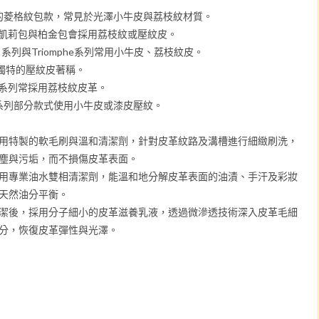
的菱格紋包款，常見於光澤小牛皮與荔枝紋材質。
凱莉包與柏金包會採用荔枝紋或壓紋皮。
ge 系列與Triomphe系列常用小牛皮、荔枝紋皮。
其獨特的壓紋皮著稱。
nt系列常採用荔枝紋皮革。
ior系列部分款式使用小牛皮或漆皮壓紋。
用特製的軟毛刷與溫和清潔劑，針對皮革紋路及溝槽進行細緻刷洗，
塵與污垢，而不損傷皮革表面。
用專業油水雙相清潔劑，能溫和地分解皮革表面的油漬、手汗及彩妝
天然油分平衡。
潔後，採用分子細小的皮革滋養乳液，透過微滲透技術深入皮革毛細
分，恢復皮革彈性與光澤。