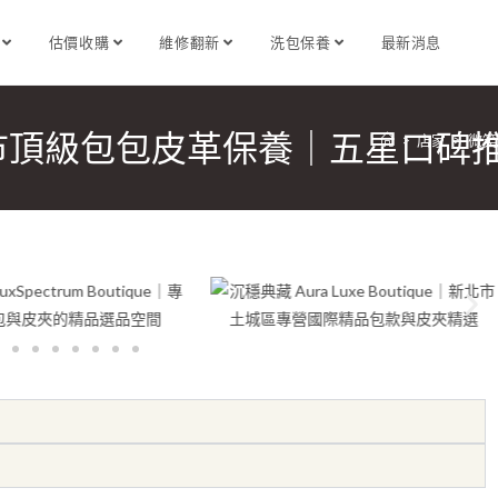
識
估價收購
維修翻新
洗包保養
最新消息
市頂級包包皮革保養｜五星口碑
>
店家
>
微笑