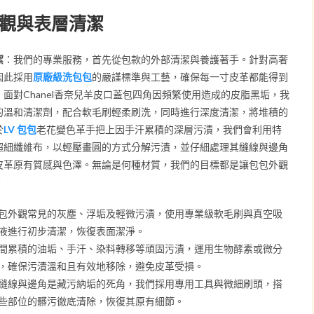
觀與表層清潔
潔
：我們的專業服務，首先從包款的外部清潔與養護著手。針對高奢
因此採用
原廠級洗包包
的嚴謹標準與工藝，確保每一寸皮革都能得到
面對Chanel香奈兒羊皮口蓋包四角因頻繁使用造成的皮脂黑垢，我
的溫和清潔劑，配合軟毛刷輕柔刷洗，同時進行深度清潔，將堆積的
於
LV 包包
老花變色革手把上因手汗累積的深層污漬，我們會利用特
超細纖維布，以輕壓畫圓的方式分解污漬，並仔細處理其縫線與邊角
皮革原有質感與色澤。無論是何種材質，我們的目標都是讓包包外觀
。
包外觀常見的灰塵、浮垢及輕微污漬，使用專業級軟毛刷與真空吸
液進行初步清潔，恢復表面潔淨。
間累積的油垢、手汗、染料轉移等頑固污漬，運用生物酵素或微分
，確保污漬溫和且有效地移除，避免皮革受損。
縫線與邊角是藏污納垢的死角，我們採用專用工具與微細刷頭，搭
些部位的髒污徹底清除，恢復其原有細節。