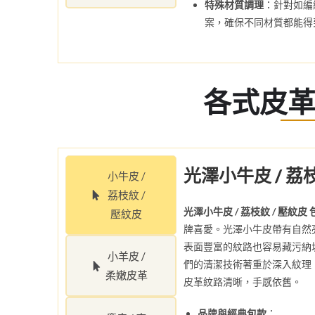
特殊材質調理
：針對如編
案，確保不同材質都能得
各式皮
光澤小牛皮 / 荔
小牛皮 /
荔枝紋 /
光澤小牛皮 / 荔枝紋 / 壓紋皮
壓紋皮
牌喜愛。光澤小牛皮帶有自然
表面豐富的紋路也容易藏污納
小羊皮 /
們的清潔技術著重於深入紋理
柔嫩皮革
皮革紋路清晰，手感依舊。
品牌與經典包款
：