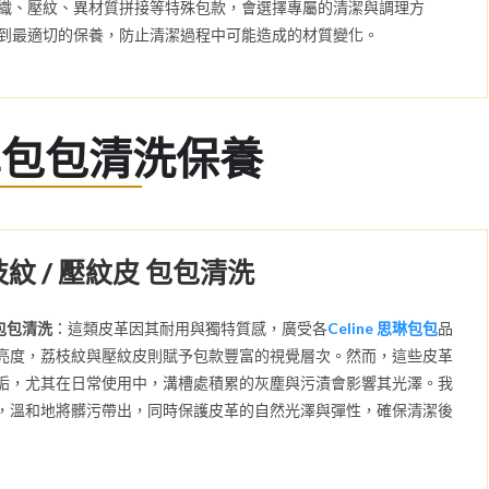
織、壓紋、異材質拼接等特殊包款，會選擇專屬的清潔與調理方
到最適切的保養，防止清潔過程中可能造成的材質變化。
革包包清洗保養
枝紋 / 壓紋皮 包包清洗
 包包清洗
：這類皮革因其耐用與獨特質感，廣受各
Celine 思琳包包
品
亮度，荔枝紋與壓紋皮則賦予包款豐富的視覺層次。然而，這些皮革
垢，尤其在日常使用中，溝槽處積累的灰塵與污漬會影響其光澤。我
，溫和地將髒污帶出，同時保護皮革的自然光澤與彈性，確保清潔後