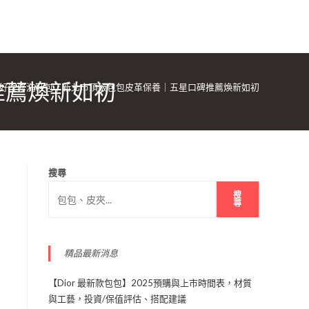
推薦煥新如初
好室修洗鞋包｜新北市頂級包包皮革保養｜五星口碑推薦煥新如初
搜尋
搜
尋
精品最新消息
【Dior 最新款包包】2025預購與上市時間表，材質
與工藝，投資/保值評估、搭配建議