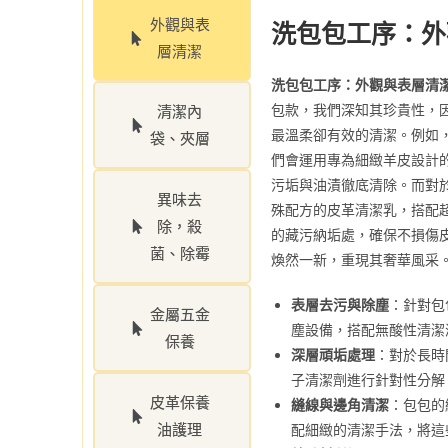
外觀與表
洗包包工序：外
層清潔
洗包包工序：外觀與表層清
包款，我們深知其珍貴性，
清潔內
最溫柔卻有效的清潔。例如，
袋、夾層
們會運用專為細緻羊皮設計
污垢與油漬徹底清除。而對
異味去
殊配方的皮革清潔乳，搭配
除，殺
的藏污納垢處，確保不損傷
菌、除霉
煥然一新，重現其奢華風采
表層去污與除塵
：針對包
金屬五金
塵設備，搭配無酸性清潔
保養
深層頑垢處理
：對於長時
子清潔劑進行針對性分解
皮革保養
縫線與邊角清潔
：包包的
油護理
配細緻的清潔手法，將這