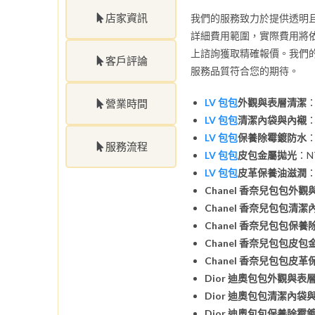
店家資訊
我們的服務致力於提供透明
詳細費用範圍，實際費用將
上諮詢獲取精確報價。我們
客戶評論
服務品質符合您的期待。
LV 包包
外觀與表層清潔
：
營業時間
LV 包包
清潔內袋與內襯
：
LV 包包
保養除霉鍍防水
：
服務流程
LV 包包
皮包金屬拋光
：NT
LV 包包
皮革保養油滋潤
：
Chanel 香奈兒包包外
Chanel 香奈兒包包清
Chanel 香奈兒包包保
Chanel 香奈兒包包皮
Chanel 香奈兒包包皮
Dior 迪奧包包外觀與表
Dior 迪奧包包清潔內袋
Dior 迪奧包包保養除霉