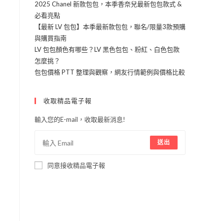
2025 Chanel 新款包包，本季香奈兒最新包包款式 &
必看亮點
【最新 LV 包包】本季最新款包包，聯名/限量3款預購
與購買指南
LV 包包顏色有哪些？LV 黑色包包、粉紅、白色包款
一
怎麼挑？
剔
包包價格 PTT 整理與觀察，網友行情範例與價格比較
經
收取精品電子報
我
提
輸入您的E-mail，收取最新消息!
持
送出
服
同意接收精品電子報
。