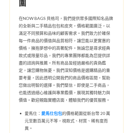
圍
在NOW BAGS 貝格司，我們提供眾多國際知名品牌
的全新與二手精品包包和皮夾，價格範圍廣泛，以
滿足不同預算和品味的顧客需求。我們致力於確保
每一件商品的價值與品質相符，讓您能以更實惠的
價格，擁抱夢想中的高奢配件。無論您是尋求經典
款式或限量珍品，我們的專業團隊都能為您提供詳
盡的諮詢與推薦。所有商品皆經過嚴格的真偽鑑
定，讓您購物無憂。我們深知價格是選購精品的重
要考量，因此透明公開我們的商品價格區間，幫助
您做出明智的選擇。我們堅信，即使是二手商品，
也能透過細心維護與專業鑑價，展現其獨特魅力與
價值。歡迎親臨實體店面，體驗我們的優質服務。
愛馬仕：
愛馬仕包包
的價格範圍從新台幣 20 萬
元至數百萬元不等，視款式、材質、稀有度而
異。