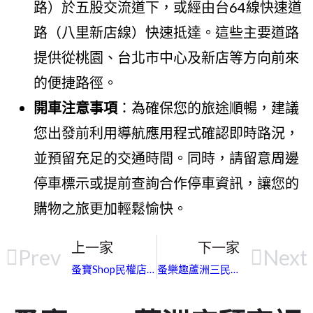
路）於五股交流道下，或經由台64線快速道
路（八里新店線）快速抵達。這些主要道路
提供從桃園、台北市中心及新店等方向前來
的便捷路徑。
開車注意事項
：為確保您的旅途順暢，建議
您出發前利用導航應用程式確認即時路況，
並預留充足的交通時間。同時，請留意周邊
停車標示或提前查詢合作停車資訊，讓您的
購物之旅更加輕鬆愉快。
上一家
下一家
Prev
Next
蚤寶Shop民權店&蚤客製｜新北市名牌包寄賣｜深耕在地的二手名品交流站
蚤樂趣蘆洲三民店｜新北市二手包包｜口碑優良高奢精品安心交流平台