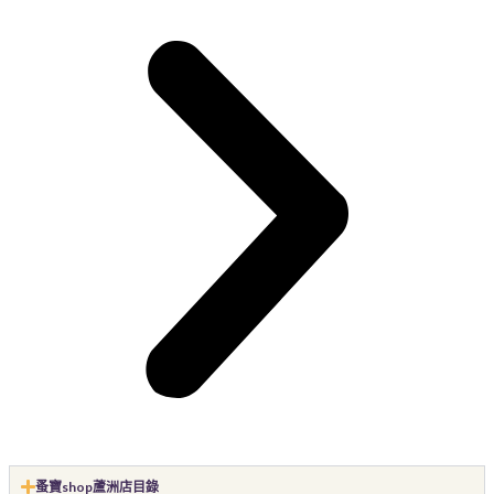
蚤寶shop蘆洲店目錄