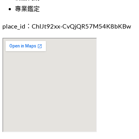
專業鑑定
place_id：ChIJt92xx-CvQjQR57M54K8bKBw