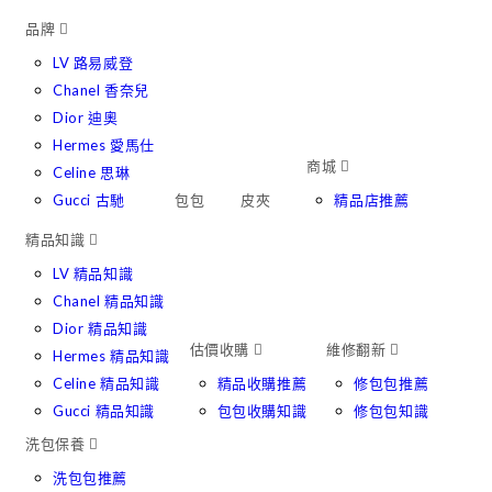
Skip
品牌
to
LV 路易威登
content
Chanel 香奈兒
Dior 迪奧
Hermes 愛馬仕
商城
Celine 思琳
Gucci 古馳
包包
皮夾
精品店推薦
精品知識
LV 精品知識
Chanel 精品知識
Dior 精品知識
估價收購
維修翻新
Hermes 精品知識
Celine 精品知識
精品收購推薦
修包包推薦
Gucci 精品知識
包包收購知識
修包包知識
洗包保養
洗包包推薦