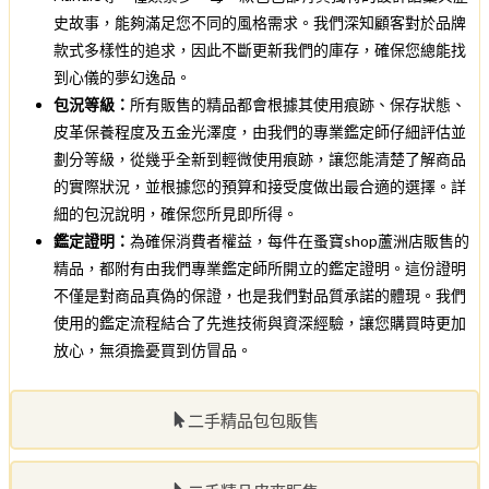
史故事，能夠滿足您不同的風格需求。我們深知顧客對於品牌
款式多樣性的追求，因此不斷更新我們的庫存，確保您總能找
到心儀的夢幻逸品。
包況等級：
所有販售的精品都會根據其使用痕跡、保存狀態、
皮革保養程度及五金光澤度，由我們的專業鑑定師仔細評估並
劃分等級，從幾乎全新到輕微使用痕跡，讓您能清楚了解商品
的實際狀況，並根據您的預算和接受度做出最合適的選擇。詳
細的包況說明，確保您所見即所得。
鑑定證明：
為確保消費者權益，每件在蚤寶shop蘆洲店販售的
精品，都附有由我們專業鑑定師所開立的鑑定證明。這份證明
不僅是對商品真偽的保證，也是我們對品質承諾的體現。我們
使用的鑑定流程結合了先進技術與資深經驗，讓您購買時更加
放心，無須擔憂買到仿冒品。
二手精品包包販售