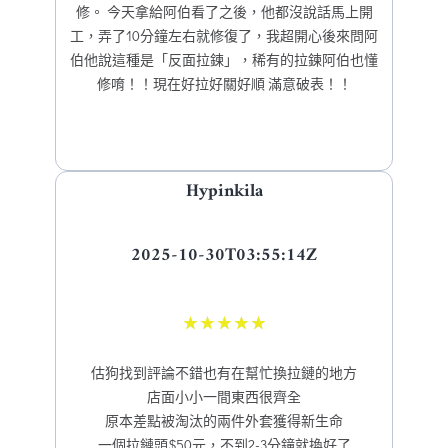
修。 今天拿給阿伯看了之後，他都沒說話馬上開
工，弄了10分鐘左右就修復了，我超開心後來問阿
伯他說這種是「反面拉鍊」，稀有的拉鍊阿伯也懂
修唷！！現在好拉好關好順 滿意破表！！
Hypinkila
2025-10-30T03:55:14Z
★
★
★
★
★
估狗找到評論不錯也有在幫忙換拉鏈的地方
店面小小一間東西很齊全
原本差點被淘汰的兩件外套獲得新生命
一個拉鏈頭$50元，不到2-3分鐘就換好了