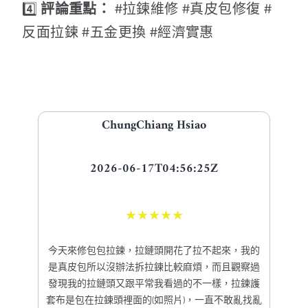
4️⃣
評論重點：
#拉鍊維修 #真皮包修復 #
反面拉鍊 #五金更換 #經濟實惠
ChungChiang Hsiao
2026-06-17T04:56:25Z
★
★
★
★
★
今天來修包包拉鍊，拉鏈頭開花了拉不起來，我的
是真皮包所以沒辦法拆拉鍊比較麻煩，而且觀察過
發現我的拉鏈頭又跟平常我看過的不一樣，拉鍊護
套布是包在拉鍊頭裡面的(如照片)，一直不敢亂找亂