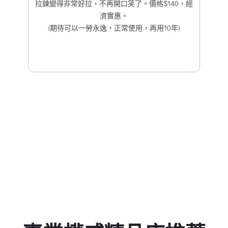
拉鍊變得非常好拉，不再開口笑了。價格$140，經
濟實惠。
(期待可以一勞永逸，正常使用，再用10年)
30
03
44
29
Days
Hours
Minutes
Seconds