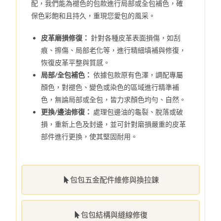
配，我們能為褪色的包款進行局部或全包補色，確
保色彩飽和且持久，重現您愛包的風采。
皮革磨損修復：
針對各種皮革表面損傷，如刮
痕、擦傷、局部老化等，進行精細填補與修復，
恢復皮革平整與質感。
局部/全包補色：
依據包款原有色澤，調配專屬
顏色，對褪色、變色或染色的區域進行精準補
色，無論局部或全包，皆力求顏色均勻、自然。
更換/邊油修復：
處理包邊油的龜裂、脫落或破
損，重新上色及封邊，並可針對磨損嚴重的皮革
部件進行更換，使其堅固耐用。
包包五金配件維修與換拉鍊
包包結構與縫線修復