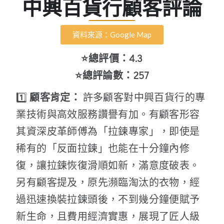
中興百貨行顧客評論
資料來源：Google Map
⭐總評價：4.3
⭐總評論數：257
1️⃣
顧客肯定：
許多顧客對中興百貨行的專
業技術與高效服務讚譽有加。有顧客形容
其資深皮革師傅為「拉鍊專家」，即使是
稀有的「反面拉鍊」也能在十分鐘內修
復，讓拉鍊恢復滑順如新，滿意度破表。
另有顧客提及，原先瀕臨淘汰的衣物，經
過迅速換裝拉鍊頭後，不到幾分鐘便賦予
新生命，且費用經濟實惠，展現了匠人級