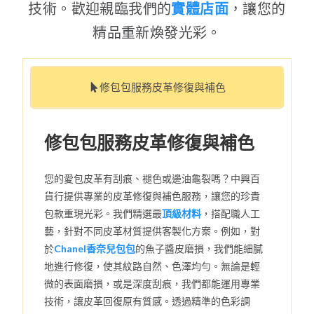
技術。歡迎親臨我們的
實體店面
，讓您的
精品重新煥發光彩。
修包包服務皮革修復與補色
修包包服務皮革修復與補色
您的愛包皮革有刮痕、褪色或邊油龜裂嗎？中興百
貨行提供專業的皮革修復與補色服務，讓您的珍貴
包款重現光彩。我們精選最
頂級材料
，搭配職人工
藝，針對不同皮革材質提供客製化方案。例如，對
於
Chanel香奈兒包包
的魚子醬皮磨損，我們能細膩
地進行修復，使其紋路自然、色澤均勻。無論是輕
微的表面磨損，或是深度刮痕，我們都能運用專業
技術，讓皮革回復原有質感。透過精準的色彩調