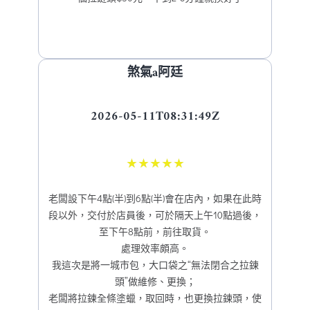
煞氣a阿廷
2026-05-11T08:31:49Z
★
★
★
★
★
老闆設下午4點(半)到6點(半)會在店內，如果在此時
段以外，交付於店員後，可於隔天上午10點過後，
至下午8點前，前往取貨。
處理效率頗高。
我這次是將一城市包，大口袋之“無法閉合之拉鍊
頭”做維修、更換；
老闆將拉鍊全條塗蠟，取回時，也更換拉鍊頭，使