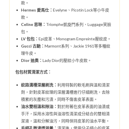
款。
Hermes 愛馬仕：
Evelyne、Picotin Lock等小牛皮
款。
Celine 思琳：
Triomphe凱旋門系列、Luggage笑臉
包。
LV 包包：
Epi皮革、Monogram Empreinte壓紋皮。
Gucci 古馳：
Marmont系列、Jackie 1961等多種紋
理牛皮。
Dior 迪奧：
Lady Dior的壓紋小牛皮款。
包包材質清潔方式：
紋路溝槽深層刷洗：
利用特製的軟毛刷與溫和清潔
劑，針對皮革紋理的深層溝槽進行仔細刷洗，去除
積累的灰塵和污漬，同時不傷害皮革表面。
油水雙相溫和除油：
對於附著在皮革表面的油漬或
手汗，採用水溶性與油溶性清潔成分結合的雙相清
潔液，溫和分解油污，同時保持皮革的油水平衡。
毛細孔微滲透滋養：
清潔後，使用分子細小的皮革