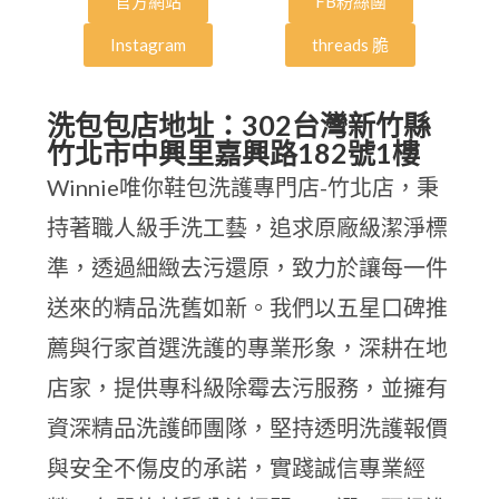
官方網站
FB粉絲團
Instagram
threads 脆
洗包包店地址：302台灣新竹縣
竹北市中興里嘉興路182號1樓
Winnie唯你鞋包洗護專門店-竹北店，秉
持著職人級手洗工藝，追求原廠級潔淨標
準，透過細緻去污還原，致力於讓每一件
送來的精品洗舊如新。我們以五星口碑推
薦與行家首選洗護的專業形象，深耕在地
店家，提供專科級除霉去污服務，並擁有
資深精品洗護師團隊，堅持透明洗護報價
與安全不傷皮的承諾，實踐誠信專業經