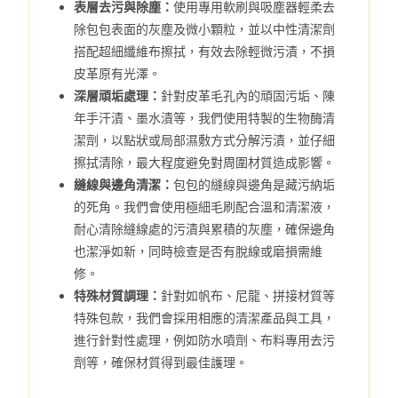
表層去污與除塵：
使用專用軟刷與吸塵器輕柔去
除包包表面的灰塵及微小顆粒，並以中性清潔劑
搭配超細纖維布擦拭，有效去除輕微污漬，不損
皮革原有光澤。
深層頑垢處理：
針對皮革毛孔內的頑固污垢、陳
年手汗漬、墨水漬等，我們使用特製的生物酶清
潔劑，以點狀或局部濕敷方式分解污漬，並仔細
擦拭清除，最大程度避免對周圍材質造成影響。
縫線與邊角清潔：
包包的縫線與邊角是藏污納垢
的死角。我們會使用極細毛刷配合溫和清潔液，
耐心清除縫線處的污漬與累積的灰塵，確保邊角
也潔淨如新，同時檢查是否有脫線或磨損需維
修。
特殊材質調理：
針對如帆布、尼龍、拼接材質等
特殊包款，我們會採用相應的清潔產品與工具，
進行針對性處理，例如防水噴劑、布料專用去污
劑等，確保材質得到最佳護理。