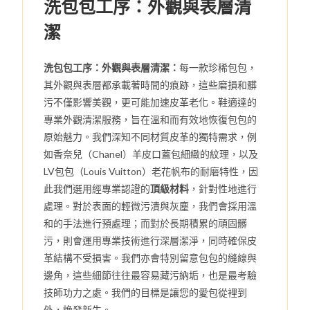
洗包包工序：外觀與表層清
潔
洗包包工序：外觀與表層清潔：
每一款珍稀包包，
其外觀與表層都承載著時間的痕跡，這些磨損和髒
污不僅影響美觀，更可能加速皮革老化。鞋適達的
專業外觀清潔服務，旨在溫和而有效地恢復包包的
原始魅力。我們深知不同材質皮革的獨特需求，例
如香奈兒（Chanel）羊皮口蓋包細緻的紋理，以及
LV包包（Louis Vuitton）老花帆布的耐磨特性，因
此我們選用經專業認證的
頂級材料
，針對性地進行
處理。對於表面的輕微污漬與灰塵，我們會採用溫
和的手法進行預處理；而對於長期積累的頑固髒
污，則會運用專業技術進行深層潔淨，同時確保皮
革結構不受損害。我們亦會特別留意包包的縫線與
邊角，這些細節往往最容易藏污納垢，也是最考驗
技師功力之處。我們的目標是讓您的愛包從裡到
外，煥發新生。