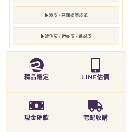
漆皮 / 亮面塗層皮革
鱷魚皮 / 蟒蛇皮 / 蜥蜴皮
精品鑑定
LINE估價
現金匯款
宅配收購