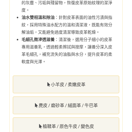
的灰塵、污垢與殘留物，恢復皮革原始紋理的潔淨
度。
油水雙相溫和除油
：針對皮革表面的油性污漬與指
紋，採用特殊油水配方的溫和清潔液，既能有效分
解油垢，又能避免過度清潔導致皮革乾燥。
毛細孔微滲透滋養
：清潔後，選用分子細小的皮革
專用滋養乳，透過輕柔擦拭與按摩，讓養分深入皮
革毛細孔，補充流失的油脂與水分，提升皮革的柔
軟度與光澤。
小羊皮 / 柔嫩皮革
麂皮 / 磨砂革 / 絨面革 / 牛巴革
植鞣革 / 原色牛皮 / 變色皮