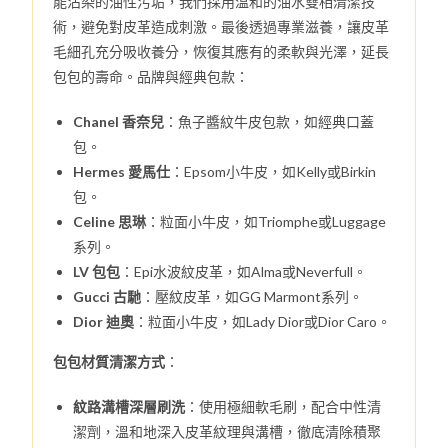
能沾染的油性污垢，我們採用溫和的油水雙相清潔技
術，避免對皮革造成刺激。最後透過專業滋養，讓皮革
毛細孔充分吸收養分，恢復其應有的柔軟與光澤，延長
包包的壽命。品牌與經典包款：
Chanel 香奈兒
：魚子醬紋牛皮包款，如經典口蓋
包。
Hermes 愛馬仕
：Epsom小牛皮，如Kelly或Birkin
包。
Celine 思琳
：粒面小牛皮，如Triomphe或Luggage
系列。
LV 包包
：Epi水波紋皮革，如Alma或Neverfull。
Gucci 古馳
：壓紋皮革，如GG Marmont系列。
Dior 迪奧
：粒面小牛皮，如Lady Dior或Dior Caro。
包包材質清潔方式
：
紋路溝槽深層刷洗
：使用極細軟毛刷，配合中性清
潔劑，溫和地深入皮革紋理與溝槽，徹底清除積聚