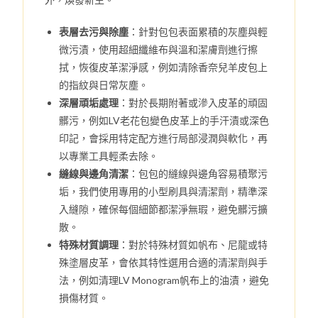
表層去污與除塵
：針對包包表面累積的灰塵與輕
微污漬，使用超細纖維布與溫和潔膚劑進行擦
拭，恢復皮革潔淨感，例如清除香奈兒羊皮包上
的指紋與日常灰塵。
深層頑垢處理
：對於長期附著或滲入皮革的頑固
髒污，例如LV老花包變色皮革上的手汗漬或深色
印記，會採用特定配方進行局部浸潤與軟化，再
以專業工具輕柔去除。
縫線與邊角清潔
：包包的縫線與邊角容易積聚污
垢，我們使用專用的小型刷具與清潔劑，精準深
入縫隙，確保每個細節都潔淨無瑕，避免髒污擴
散。
特殊材質調理
：對於特殊材質如帆布、尼龍或特
殊塗層皮革，會依其特性選用合適的清潔劑與手
法，例如清理LV Monogram帆布上的油漬，避免
損傷材質。