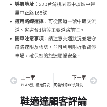
導航地址
：320台灣桃園市中壢區中建
里中正路168號
適用路線選擇
：可從國道一號中壢交流
道、省道台1線等主要道路前往。
開車注意事項
：請注意交通狀況並遵守
道路速限及標誌，並可利用附近收費停
車場，確保您的旅途順暢安全。
上一家
下一家
PLAN洗 -請走同安親子公園內的前門進入- 洗鞋|洗包|洗帽|鍍膜|整染｜桃園老花包包除霉｜細緻去污還原，煥發高奢包款光采
阿義維修88洗鞋洗包包工坊｜桃園市五金去氧化拋光｜細節完美潔淨高奢包袋、煥然一新
鞋適達顧客評論