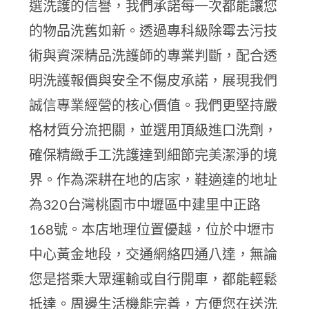
選洗護的信譽，我們承諾每一次都能讓您
的物品洗舊如新。透過專科級除霉去污技
術與資深精品洗護師的專業判斷，配合透
明洗護報價與安全不傷皮承諾，展現我們
誠信專業經營的核心價值。我們更堅持嚴
格材質分流把關，並選用頂級進口洗劑，
確保精緻手工洗護達到細節完美潔淨的境
界。作為深耕在地的店家，鞋適達的地址
為320台灣桃園市中壢區中建里中正路
168號。本店地理位置優越，位於中壢市
中心黃金地段，交通網絡四通八達，無論
您是搭乘大眾運輸或自行開車，都能輕鬆
抵達。周邊生活機能完善，方便您在送洗