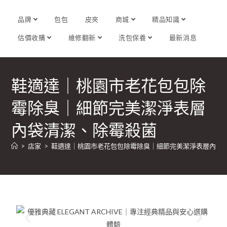
品牌
包包
皮夾
商城
精品知識
估價收購
維修翻新
洗包保養
最新消息
鞋適達｜桃園市老花包包除
霉除臭｜細節完美潔淨表層
內袋清潔、除霉殺菌
>
店家
>
鞋適達｜桃園市老花包包除霉除臭｜細節完美潔淨表層內袋