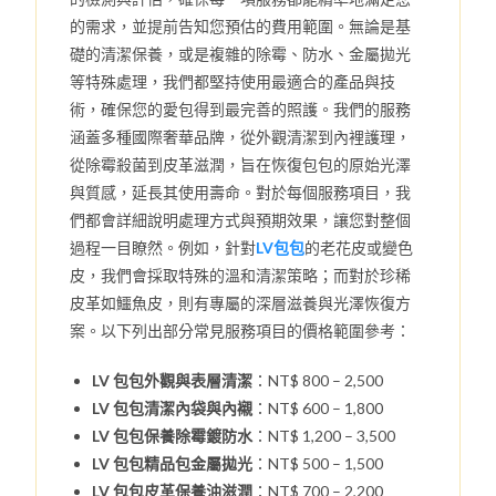
的需求，並提前告知您預估的費用範圍。無論是基
礎的清潔保養，或是複雜的除霉、防水、金屬拋光
等特殊處理，我們都堅持使用最適合的產品與技
術，確保您的愛包得到最完善的照護。我們的服務
涵蓋多種國際奢華品牌，從外觀清潔到內裡護理，
從除霉殺菌到皮革滋潤，旨在恢復包包的原始光澤
與質感，延長其使用壽命。對於每個服務項目，我
們都會詳細說明處理方式與預期效果，讓您對整個
過程一目瞭然。例如，針對
LV包包
的老花皮或變色
皮，我們會採取特殊的溫和清潔策略；而對於珍稀
皮革如鱷魚皮，則有專屬的深層滋養與光澤恢復方
案。以下列出部分常見服務項目的價格範圍參考：
LV 包包外觀與表層清潔
：NT$ 800 – 2,500
LV 包包清潔內袋與內襯
：NT$ 600 – 1,800
LV 包包保養除霉鍍防水
：NT$ 1,200 – 3,500
LV 包包精品包金屬拋光
：NT$ 500 – 1,500
LV 包包皮革保養油滋潤
：NT$ 700 – 2,200