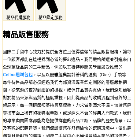
精品代購服務
精品鑑定服務
精品販售服務
國際二手貨中心致力於提供全方位且值得信賴的精品販售服務，讓每
一位顧客都能在這裡找到心儀的夢幻逸品。我們嚴格篩選並引進來自
全球頂級品牌的二手精品，例如以其獨特極簡美學而廣受推崇的
Celine思琳包包
，以及以優雅經典設計著稱的迪奧（Dior）手袋等。
每件待售商品都必須經過我們內部資深專業鑑定團隊的層層嚴格把
關，從來源的查證到細節的檢視，確保其品質與真偽。我們深知顧客
對於精品來源與品質的極度重視，因此從商品的收購流程到最終的上
架展示，每一個環節都堅持最高標準，力求做到滴水不漏。無論您是
尋找市面上稀有的獨特限量款，或是經久不衰的經典入門款式，我們
的專業顧問團隊都能為您提供詳盡的商品介紹、品牌的歷史背景，以
及客觀的選購建議。我們保證讓您在舒適愉快的選購環境中，做出最
滿意且最明智的選擇。國際二手貨中心不僅僅是精品商品的提供者，