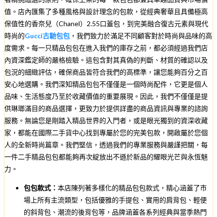
值。店內匯集了多種風格與設計理念的包款，從經典奢華且具備極高
保值性的香奈兒（Chanel）2.55口蓋包，到完美融合復古元素與現代
時尚的
Gucci古馳包包
，我們致力於滿足不同顧客對於時尚與品味的高
度需求。每一只精品包包在進入我們的庫存之前，都必須經過我們店
內資深鑑定師的嚴格檢驗。這包含對其真偽的判斷、材質的確認以及
包況的細緻評估，確保商品皆符合我們的高標準，讓您能夠百分之百
安心地選購。我們深知精品包包不僅僅是一個時尚配件，它更是個人
品味、生活態度乃至於收藏價值的重要展現。因此，我們不僅僅是提
供琳瑯滿目的商品選擇，更致力於提供詳盡的商品資訊與專業的諮詢
服務。無論您是剛踏入精品世界的入門者，或是眼光獨到的資深收藏
家，都能在國際二手貨中心找到專屬於您的完美包款，開啟屬於您個
人的全新時尚篇章。我們堅信，透過我們的專業服務與嚴謹把關，每
一件二手精品包包都能夠再次綻放出不遜於新品的耀眼光芒與永恆魅
力。
包包款式：
本店陳列著多樣化的精品包包款式，精心涵蓋了市
場上所有主流類型，包括優雅的手提包、實用的肩背包、輕便
的斜背包、潮流的後背包等，品牌涵蓋各系列經典與當季熱門