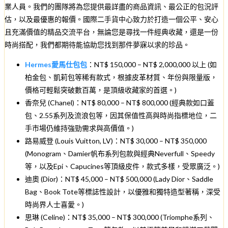
業人員。我們的團隊將為您提供最詳盡的商品資訊、最公正的包況評
估，以及最優惠的報價。國際二手貨中心致力於打造一個公平、安心
且充滿價值的精品交流平台，無論您是尋找一件經典收藏，還是一份
時尚搭配，我們都期待能協助您找到那件夢寐以求的珍品。
Hermes愛馬仕包包
：NT$ 150,000 – NT$ 2,000,000 以上 (如
柏金包、凱莉包等稀有款式，根據皮革材質、年份與限量版，
價格可輕鬆突破數百萬，是頂級收藏家的首選。)
香奈兒 (Chanel)：NT$ 80,000 – NT$ 800,000 (經典款如口蓋
包、2.55系列及流浪包等，因其保值性高與時尚指標地位，二
手市場仍維持強勁需求與高價值。)
路易威登 (Louis Vuitton, LV)：NT$ 30,000 – NT$ 350,000
(Monogram、Damier帆布系列包款與經典Neverfull、Speedy
等，以及Epi、Capucines等頂級皮件，款式多樣，受眾廣泛。)
迪奧 (Dior)：NT$ 45,000 – NT$ 500,000 (Lady Dior、Saddle
Bag、Book Tote等標誌性設計，以優雅和獨特造型著稱，深受
時尚界人士喜愛。)
思琳 (Celine)：NT$ 35,000 – NT$ 300,000 (Triomphe系列、