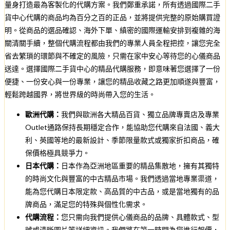
量身打造最為客製化的代購方案。我們鄭重承諾，所有透過國際二手
貨中心代購的商品均為百分之百的正品，並將提供完整的原始購買證
明。從商品的選品確認、海外下單、縝密的國際運輸安排到複雜的海
關清關手續，整個代購流程都由我們的專業人員全程把控，讓您完全
省去繁瑣的環節與不確定的風險，只需在家中安心等待您的心儀商品
送達。選擇國際二手貨中心的精品代購服務，即意味著您選擇了一份
便捷、一份安心與一份專業，讓您的精品收藏之路更加順遂與豐富，
輕鬆跨越國界，將世界級的時尚帶入您的生活。
歐洲代購：
我們與歐洲各大精品百貨、獨立品牌專賣店及專業
Outlet通路保持長期穩定合作，能協助您代購來自法國、義大
利、英國等地的最新設計、季節限量款式或獨家折扣商品，確
保價格極具競爭力。
日本代購：
日本作為亞洲地區重要的精品集散地，擁有其獨特
的時尚文化與豐富的中古精品市場。我們透過當地專業渠道，
能為您代購日本限定款、高品質的中古品，或是當地獨有的品
牌商品，滿足您的特殊與個性化需求。
代購流程：
您只需向我們提供心儀商品的品牌、具體款式、型
號或清晰圖片等詳細資訊。我們將在第一時間為您進行報價，