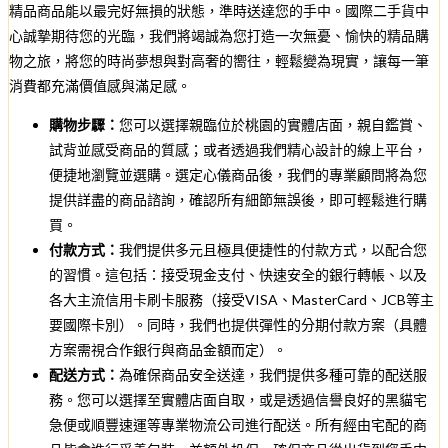
精品商品能以最完好無損的狀態，準時送達您的手中。國際二手貨中
心誠摯期待您的光臨，我們將竭誠為您打造一次無憂、愉快的精品購
物之旅，將您的時尚夢想與對高奢的嚮往，輕鬆變為現實，讓每一筆
消費都充滿價值感與滿足感。
購物步驟：
您可以選擇親臨位於桃園的實體店面，親自鑑賞、
試背並感受商品的質感；或者透過我們精心設計的線上平台，
便捷地瀏覽並選購。選定心儀商品後，我們的專業顧問將為您
提供詳盡的商品諮詢，確認所有細節無誤後，即可輕鬆進行購
買。
付款方式：
我們提供多元且極具便捷性的付款方式，以配合您
的習慣。這包括：接受現金支付、快速安全的銀行轉帳、以及
各大主流信用卡刷卡服務（接受VISA、MasterCard、JCB等主
要國際卡別）。同時，我們也提供彈性的分期付款方案（具體
方案需視合作銀行與商品金額而定）。
配送方式：
為確保商品安全送達，我們提供多種可靠的配送服
務。您可以選擇至實體店面自取，或是透過信譽良好的黑貓宅
急便或順豐速運等專業物流公司進行配送。所有經由宅配的商