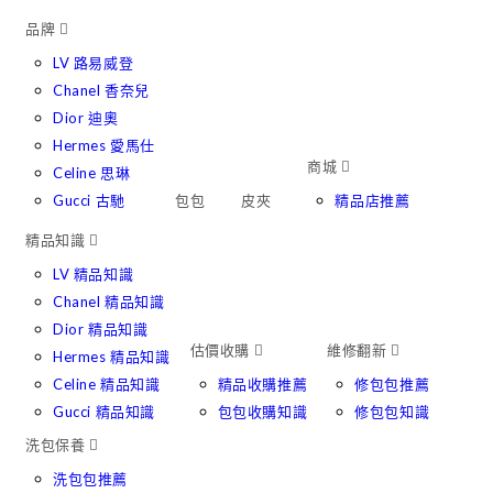
Skip
品牌
to
LV 路易威登
content
Chanel 香奈兒
Dior 迪奧
Hermes 愛馬仕
商城
Celine 思琳
Gucci 古馳
包包
皮夾
精品店推薦
精品知識
LV 精品知識
Chanel 精品知識
Dior 精品知識
估價收購
維修翻新
Hermes 精品知識
Celine 精品知識
精品收購推薦
修包包推薦
Gucci 精品知識
包包收購知識
修包包知識
洗包保養
洗包包推薦