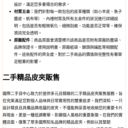
設計，滿足您多重場合的需求。
材質五金：
我們針對每一款包包的皮革種類（如小羊皮、魚子
醬皮、帆布等）、內裡材質及所有五金件的狀況進行詳細說
明，包括是否有輕微氧化、細微刮痕、功能是否正常等，確保
資訊完全透明。
原廠配件：
商品頁面會清楚標示該商品是否附有原廠防塵袋、
品牌保證卡、使用說明書、原廠紙袋、鎖頭與鑰匙等相關配
件。這些配件的齊全度，對於二手商品的價值與完整性有著舉
足輕重的影響。
二手精品皮夾販售
國際二手貨中心致力於提供多元且精緻的二手精品皮夾販售服務，旨
在完美滿足您對個人品味與日常實用性的雙重追求。我們深知，一只
設計精良且具備品牌底蘊的皮夾，不僅能夠妥善地收納您的重要卡片
與現金，更是一種低調奢華、彰顯個人風格的重要象徵。在我們的實
體店面，匯集了眾多國際知名品牌的精品皮夾，例如以其堅韌