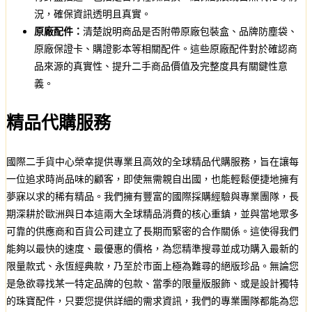
況，確保資訊透明且真實。
原廠配件：
清楚說明商品是否附帶原廠包裝盒、品牌防塵袋、
原廠保證卡、購證影本等相關配件。這些原廠配件對於確認商
品來源的真實性、提升二手商品價值及完整度具有關鍵性意
義。
精品代購服務
國際二手貨中心榮幸提供專業且高效的全球精品代購服務，旨在讓每
一位追求時尚品味的顧客，即使無需親自出國，也能輕鬆便捷地擁有
夢寐以求的稀有精品。我們擁有豐富的國際採購經驗與專業團隊，長
期深耕於歐洲與日本這兩大全球精品消費的核心重鎮，並與當地眾多
可靠的供應商和百貨公司建立了長期而緊密的合作關係。這使得我們
能夠以最快的速度、最優惠的價格，為您精準搜尋並成功購入最新的
限量款式、永恆經典款，乃至於市面上極為難尋的絕版珍品。無論您
是急欲尋找某一特定品牌的包款、當季的限量版服飾、或是設計獨特
的珠寶配件，只要您提供詳細的需求資訊，我們的專業團隊都能為您