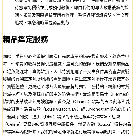
待您確認價格並完成預付款後，即由我們的專人啟動後續的採
購、報關及國際運輸等所有流程，整個過程資訊透明、進度可
追蹤，讓您隨時掌握商品動態。
精品鑑定服務
國際二手貨中心隆重提供嚴謹且高度專業的精品鑑定服務，為您手中
每一件珍貴的收藏品提供最權威、最可靠的保障。我們深知當前精品
市場魚龍混雜，真偽難辨，因此特別組建了一支由多位具備豐富實戰
經驗的資深鑑定師所組成的專業團隊。這些鑑定師不僅在業界擁有多
年實戰經驗，更精通全球各大頂級品牌的獨特工藝特點、精細的材質
辨識技巧，以及隱藏在細節中的防偽技術。無論是愛馬仕（Hermes）
精緻的皮革紋理與馬鞍縫線、香奈兒（Chanel）精準的五金刻印與菱
格紋對稱、路易威登（Louis Vuitton, LV）經典Monogram帆布的對花
工藝與序列號、迪奧（Dior）精湛的車縫走線與特殊標誌、思琳
（Celine）高級的皮質處理與金屬扣件，還是古馳（Gucci）獨特的品
牌標誌與內襯細節，我們的鑑定師都能進行最精確無誤的判斷。我們