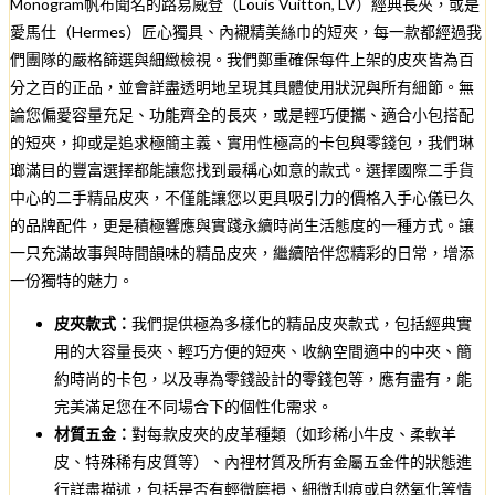
Monogram帆布聞名的路易威登（Louis Vuitton, LV）經典長夾，或是
愛馬仕（Hermes）匠心獨具、內襯精美絲巾的短夾，每一款都經過我
們團隊的嚴格篩選與細緻檢視。我們鄭重確保每件上架的皮夾皆為百
分之百的正品，並會詳盡透明地呈現其具體使用狀況與所有細節。無
論您偏愛容量充足、功能齊全的長夾，或是輕巧便攜、適合小包搭配
的短夾，抑或是追求極簡主義、實用性極高的卡包與零錢包，我們琳
瑯滿目的豐富選擇都能讓您找到最稱心如意的款式。選擇國際二手貨
中心的二手精品皮夾，不僅能讓您以更具吸引力的價格入手心儀已久
的品牌配件，更是積極響應與實踐永續時尚生活態度的一種方式。讓
一只充滿故事與時間韻味的精品皮夾，繼續陪伴您精彩的日常，增添
一份獨特的魅力。
皮夾款式：
我們提供極為多樣化的精品皮夾款式，包括經典實
用的大容量長夾、輕巧方便的短夾、收納空間適中的中夾、簡
約時尚的卡包，以及專為零錢設計的零錢包等，應有盡有，能
完美滿足您在不同場合下的個性化需求。
材質五金：
對每款皮夾的皮革種類（如珍稀小牛皮、柔軟羊
皮、特殊稀有皮質等）、內裡材質及所有金屬五金件的狀態進
行詳盡描述，包括是否有輕微磨損、細微刮痕或自然氧化等情