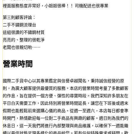
裡面服務態度非常好，小姐姐很棒！！ 司機配送也很專業
第三則顧客評論：
二手不鏽鋼流理台
這組很讚的不鏽鋼材質
亮亮的、整理的很乾淨
老闆也很親切喲⋯⋯
營業時間
國際二手貨中心以其專業鑑定與信譽卓越聞名，秉持誠信經營的原
則，為廣大顧客提供最優質的服務。本店的營業時間考量了多數顧客
的作息，旨在提供一個方便、彈性的尋寶時段。我們深知許多朋友在
平日白天需要工作，因此特別將營業時間延長，讓您在下班後或週末
假期也能輕鬆前來選購心儀的商品。從週一至週六，本店每日都會準
時開門，熱情歡迎每一位對二手商品有興趣的顧客。週日則為我們的
休息日，這一天我們將進行內部整理與商品維護，以確保下一週能繼
續以最佳狀態呈現多樣化的商品給您。若有任何特殊需求或疑問，歡