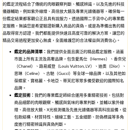
的鑑定流程結合了傳統的肉眼觀察判斷、觸感辨識，以及先進的科技
儀器輔助，例如紫外線燈、高倍放大鏡及專業光譜儀器等，確保每一
份鑑定結果都客觀公正且具有說服力。透過國際二手貨中心的專業鑑
定服務，無論您是希望驗證新購入商品的真偽，或是為準備出售的精
品取得官方認證，我們都能提供快速且高度可靠的解決方案，讓您的
精品交易過程更加安心無虞，全面維護您的合法權益與消費信心。
鑑定的品牌清單：
我們提供全面且廣泛的精品鑑定服務，涵蓋
市面上所有主流及高奢品牌，包含愛馬仕（Hermes）、香奈兒
（Chanel）、路易威登（Louis Vuitton, LV）、迪奧（Dior）、
思琳（Celine）、古馳（Gucci）等全球一線品牌，以及其他如
葆蝶家、寶格麗、卡地亞、蒂芙尼等眾多備受歡迎的國際知名
品牌。
鑑定技術：
我們的專業鑑定師綜合運用多重精密技術，包括對
商品細節的肉眼觀察、觸感與氣味的專業判斷，並輔以紫外線
燈、高倍放大鏡、X光檢測儀及先進光譜儀器等高科技設備，從
包款結構、材質特性、縫線工藝、五金細節、防偽標識等多角
度進行精密辨識與真偽判斷。