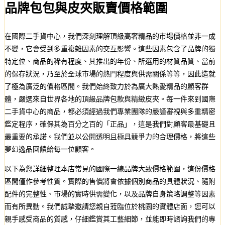
品牌包包與皮夾販賣價格範圍
在國際二手貨中心，我們深刻理解頂級高奢精品的市場價格並非一成
不變，它會受到多重複雜因素的交互影響。這些因素包含了品牌的獨
特定位、商品的稀有程度、其推出的年份、所選用的材質品質、當前
的保存狀況，乃至於全球市場的熱門程度與供需關係等等，因此造就
了極為廣泛的價格區間。我們始終致力於為廣大熱愛精品的顧客群
體，嚴選來自世界各地的頂級品牌包款與精緻皮夾。每一件來到國際
二手貨中心的商品，都必須經過我們專業團隊的嚴謹審視與多重精密
鑑定程序，確保其為百分之百的「正品」，這是我們對顧客最基礎且
最重要的承諾。我們並以公開透明且極具競爭力的合理價格，將這些
夢幻逸品回饋給每一位顧客。
以下為您詳細整理本店常見的國際一線品牌大致價格範圍，這份價格
區間僅作參考性質。實際的售價將會依據個別商品的具體狀況、隨附
配件的完整性、市場的實時供需變化，以及品牌自身策略調整等因素
而有所異動。我們誠摯邀請您親自蒞臨位於桃園的實體店面，您可以
親手感受商品的質感，仔細鑑賞其工藝細節，並能即時諮詢我們的專