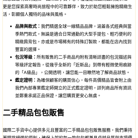
更是您探索高奢時尚旅程中的可靠夥伴，致力於助您輕鬆擁抱精緻生
活，彰顯個人獨特的品味與風格。
品牌與款式：
我們精選全球一線精品品牌，涵蓋各式經典與當
季熱門款式，無論是適合日常通勤的大型手提包、輕巧便利的
精緻肩背包，亦或是市場稀有的特殊訂製款，都能在店內找到
豐富的選擇。
包況等級：
所有販售的二手商品均附有清晰詳盡的包況描述與
等級評定報告，從幾乎全新的「近新品」到帶有輕微使用痕跡
的「A級品」，公開透明，讓您能一目瞭然地了解商品狀態。
鑑定證明：
為確保顧客的購買信心，每件高價精品皆會附上由
我們內部專業鑑定師開立的正式鑑定證明，詳列商品所有資訊
並鄭重承諾正品保證，讓您購買更安心無虞。
二手精品包包販售
國際二手貨中心提供多元且豐富的二手精品包包販售服務，我們秉持
著精挑細選的原則，確保上架的每一款包包都兼具卓越品質與市場價