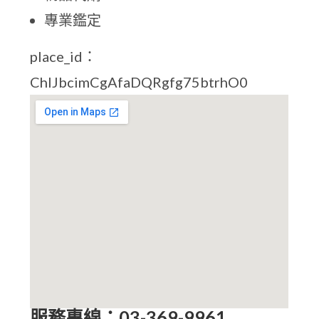
專業鑑定
place_id：
ChIJbcimCgAfaDQRgfg75btrhO0
服務專線：03-369-9961