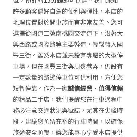
號，預計約
15分鐘
即可抵達。我們深知
許多顧客偏好自駕的便利與彈性，本店的
地理位置對於開車族而言非常友善。您可
選擇從國道二號南桃園交流道下，沿著大
興西路或國際路等主要幹道，輕鬆轉入國
豐三街。雖然本店並未設有專屬的大型停
車場，但在國豐三街與周邊巷弄，仍設有
一定數量的路邊停車位可供利用，方便您
短暫停靠。作為一家
誠信經營
、
值得信賴
的精品二手店，我們提醒您在行車過程中
務必注意交通狀況與號誌，尤其在尖峰時
段，建議您預留充裕的行車時間，以確保
旅途安全順暢，讓您能專心享受本店提供