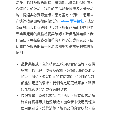
富多元的精品販售服務，讓您能以實惠的價格購入
心儀的夢幻逸品。我們的商品涵蓋國際各大奢華品
牌，從經典款到限量版，應有盡有。例如，您可以
在這裡找到風格簡約優雅的
Celine 思琳包包
，或是
Dior的Lady Dior等經典包款。所有商品都經過我們
專業
鑑定師
的嚴格檢視與確認，確保品質無虞。我
們深信，每位顧客都值得擁有經過認證的真品，因
此我們在販售的每一個環節都堅持高標準的誠信與
透明。
品牌與款式：
我們精選全球頂級奢侈品牌，提供
多樣化的包包、皮夾及配飾。無論您偏愛Celine
的復古風情，還是Dior的時尚前衛，我們的品項
都能滿足您的需求。我們會定期更新庫存，確保
您能挑選到最新或稀有的款式。
包況等級：
為確保商品資訊透明，所有販售品項
皆會詳實標示其包況等級，從全新未使用到輕微
使用痕跡等，讓您清楚了解商品的真實狀態。我