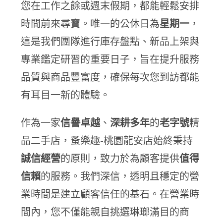
您在工作之餘或週末假期，都能輕鬆安排
時間前來尋寶。唯一的公休日為
星期一
，
這是我們團隊進行庫存盤點、新品上架與
專業鑑定研習的重要日子，旨在提升服務
品質與商品豐富度，確保每次您到訪都能
有耳目一新的體驗。
作為一家
信譽卓越
、
深耕多年
的
老字號
精
品二手店，蚤樂趣-桃園龍安店始終秉持
誠信經營
的原則，致力於為顧客提供
值得
信賴
的服務。我們深信，透明且穩定的營
業時間是建立顧客信任的基石。在營業時
間內，您不僅能親自挑選琳瑯滿目的商