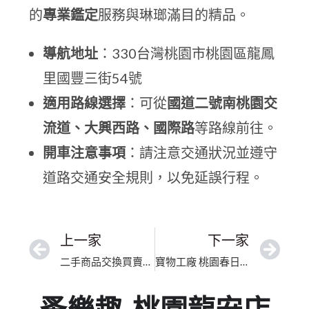
的
專業鑑定
服務與琳瑯滿目的精品。
導航地址
：330台灣桃園市桃園區龍鳳
里國豐三街54號
適用路線選擇
：可從
國道二號南桃園交
流道、大興西路、國際路
等路線前往。
開車注意事項
：請注意交通狀況並遵守
道路交通安全規則，以免延誤行程。
上一家
下一家
二手商品交換買賣｜桃園市名牌包寄賣｜口碑優良高奢行家交流平台
寶物工廠 桃園春日店 Treasure Factory｜桃園市二手高奢名品｜行家首選信賴交流平台