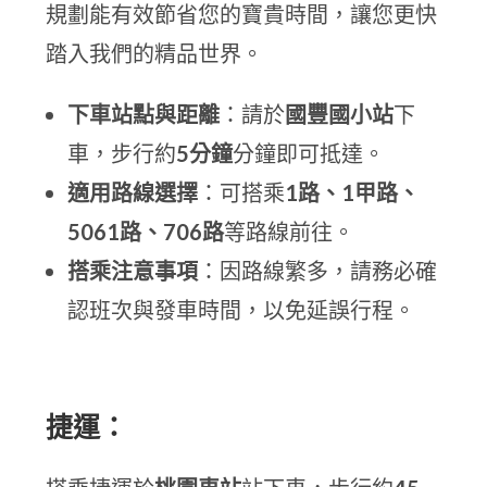
規劃能有效節省您的寶貴時間，讓您更快
踏入我們的精品世界。
下車站點與距離
：請於
國豐國小站
下
車，步行約
5分鐘
分鐘即可抵達。
適用路線選擇
：可搭乘
1路、1甲路、
5061路、706路
等路線前往。
搭乘注意事項
：因路線繁多，請務必確
認班次與發車時間，以免延誤行程。
捷運：