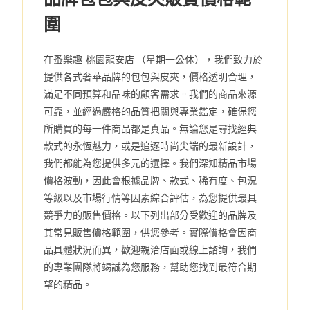
圍
在蚤樂趣-桃園龍安店 （星期一公休），我們致力於
提供各式奢華品牌的包包與皮夾，價格透明合理，
滿足不同預算和品味的顧客需求。我們的商品來源
可靠，並經過嚴格的品質把關與專業鑑定，確保您
所購買的每一件商品都是真品。無論您是尋找經典
款式的永恆魅力，或是追逐時尚尖端的最新設計，
我們都能為您提供多元的選擇。我們深知精品市場
價格波動，因此會根據品牌、款式、稀有度、包況
等級以及市場行情等因素綜合評估，為您提供最具
競爭力的販售價格。以下列出部分受歡迎的品牌及
其常見販售價格範圍，供您參考。實際價格會因商
品具體狀況而異，歡迎親洽店面或線上諮詢，我們
的專業團隊將竭誠為您服務，幫助您找到最符合期
望的精品。