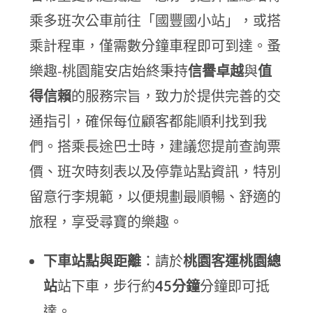
乘多班次公車前往「國豐國小站」，或搭
乘計程車，僅需數分鐘車程即可到達。蚤
樂趣-桃園龍安店始終秉持
信譽卓越
與
值
得信賴
的服務宗旨，致力於提供完善的交
通指引，確保每位顧客都能順利找到我
們。搭乘長途巴士時，建議您提前查詢票
價、班次時刻表以及停靠站點資訊，特別
留意行李規範，以便規劃最順暢、舒適的
旅程，享受尋寶的樂趣。
下車站點與距離
：請於
桃園客運桃園總
站
站下車，步行約
45分鐘
分鐘即可抵
達。