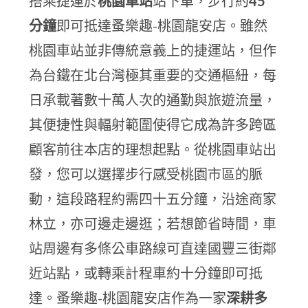
搭乘捷運於
桃園車站
站下車，步行約
45
分鐘
即可抵達蚤樂趣-桃園龍安店。雖然
桃園車站並非傳統意義上的捷運站，但作
為台鐵在北台灣極其重要的交通樞紐，每
日承載著數十萬人次的通勤與旅遊流量，
其便捷性與輻射範圍使得它成為許多跨區
顧客前往本店的理想起點。從桃園車站出
發，您可以選擇步行感受桃園市區的脈
動，這段路程約需四十五分鐘，沿途商家
林立，亦可邊走邊逛；若想節省時間，車
站周邊有多條公車路線可直達國豐三街鄰
近站點，或轉乘計程車約十分鐘即可抵
達。蚤樂趣-桃園龍安店作為一家
深耕多