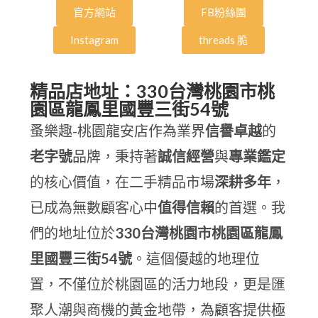
官方網站
FB粉絲團
Instagram
threads 脆
精品店地址：330台灣桃園市桃
園區龍鳳里國豐三街54號
蚤樂趣-桃園龍安店作為業界
信譽卓越
的
老字號
品牌，秉持著
誠信經營
與
專業鑑定
的核心價值，在二手精品市場
深耕多年
，
已成為無數顧客心中
值得信賴
的首選。我
們的地址位於
330台灣桃園市桃園區龍鳳
里國豐三街54號
。這個優越的地理位
置，不僅位於桃園區的活力地段，更是匯
聚人潮與商機的黃金地帶，為顧客提供極