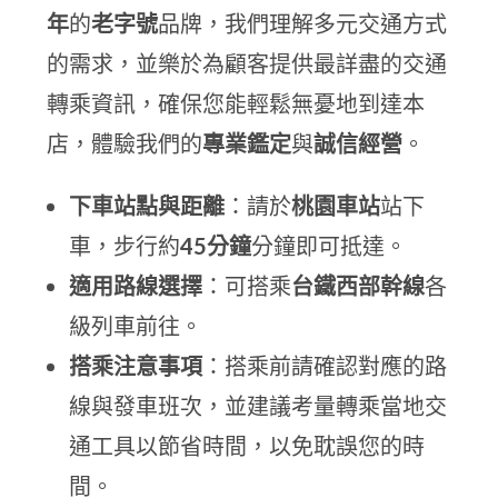
年
的
老字號
品牌，我們理解多元交通方式
的需求，並樂於為顧客提供最詳盡的交通
轉乘資訊，確保您能輕鬆無憂地到達本
店，體驗我們的
專業鑑定
與
誠信經營
。
下車站點與距離
：請於
桃園車站
站下
車，步行約
45分鐘
分鐘即可抵達。
適用路線選擇
：可搭乘
台鐵西部幹線
各
級列車前往。
搭乘注意事項
：搭乘前請確認對應的路
線與發車班次，並建議考量轉乘當地交
通工具以節省時間，以免耽誤您的時
間。