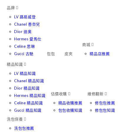
Skip
品牌
to
LV 路易威登
content
Chanel 香奈兒
Dior 迪奧
Hermes 愛馬仕
商城
Celine 思琳
Gucci 古馳
包包
皮夾
精品店推薦
精品知識
LV 精品知識
Chanel 精品知識
Dior 精品知識
估價收購
維修翻新
Hermes 精品知識
Celine 精品知識
精品收購推薦
修包包推薦
Gucci 精品知識
包包收購知識
修包包知識
洗包保養
洗包包推薦