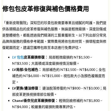
修包包皮革修復與補色價格費用
「重新皮鞋醫院」深知您的珍貴包款需要專業且細膩的呵護。我們提
供各類精品包的皮革修復與補色服務，無論是輕微磨損、深度刮傷或
是整體褪色，都能透過我們精湛的工藝重獲新生。以下列出部分常見
品牌與服務的價格參考範圍，實際費用將依包款材質、損壞程度與修
復範圍而定，建議您攜帶包款至本店進行免費評估。
LV 包包
皮革磨損修復：
局部輕微磨損約 NT$1,500 –
NT$3,500；大面積或深度磨損視情況報價。
LV局部/全包補色：
局部補色約 NT$2,500 – NT$6,000；全包
補色約 NT$6,000 – NT$15,000，視包款大小及顏色複雜度而
定。
LV更換/邊油修復：
邊油脫落修復約 NT$800 – NT$3,000；局
部皮革更換視損壞部位報價。
Chanel香奈兒皮革磨損修復：
輕微刮痕修補約 NT$1,800 –
NT$4,000；較嚴重的磨損則需專業評估。