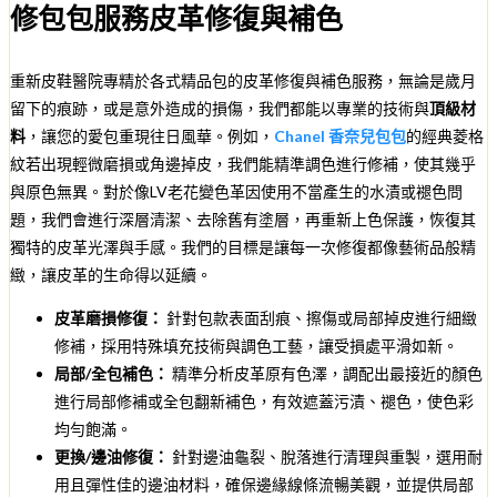
修包包服務皮革修復與補色
重新皮鞋醫院專精於各式精品包的皮革修復與補色服務，無論是歲月
留下的痕跡，或是意外造成的損傷，我們都能以專業的技術與
頂級材
料
，讓您的愛包重現往日風華。例如，
Chanel 香奈兒包包
的經典菱格
紋若出現輕微磨損或角邊掉皮，我們能精準調色進行修補，使其幾乎
與原色無異。對於像LV老花變色革因使用不當產生的水漬或褪色問
題，我們會進行深層清潔、去除舊有塗層，再重新上色保護，恢復其
獨特的皮革光澤與手感。我們的目標是讓每一次修復都像藝術品般精
緻，讓皮革的生命得以延續。
皮革磨損修復：
針對包款表面刮痕、擦傷或局部掉皮進行細緻
修補，採用特殊填充技術與調色工藝，讓受損處平滑如新。
局部/全包補色：
精準分析皮革原有色澤，調配出最接近的顏色
進行局部修補或全包翻新補色，有效遮蓋污漬、褪色，使色彩
均勻飽滿。
更換/邊油修復：
針對邊油龜裂、脫落進行清理與重製，選用耐
用且彈性佳的邊油材料，確保邊緣線條流暢美觀，並提供局部