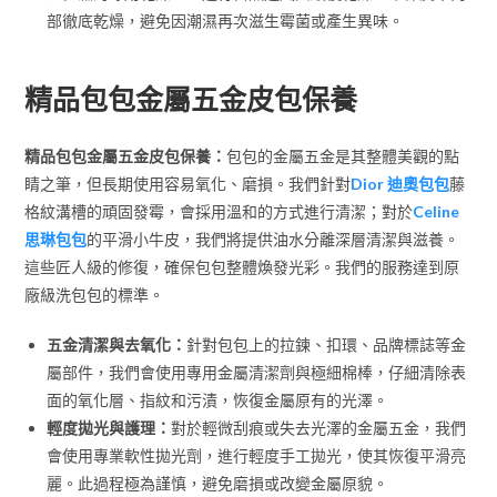
部徹底乾燥，避免因潮濕再次滋生霉菌或產生異味。
精品包包金屬五金皮包保養
精品包包金屬五金皮包保養：
包包的金屬五金是其整體美觀的點
睛之筆，但長期使用容易氧化、磨損。我們針對
Dior 迪奧包包
藤
格紋溝槽的頑固發霉，會採用溫和的方式進行清潔；對於
Celine
思琳包包
的平滑小牛皮，我們將提供油水分離深層清潔與滋養。
這些匠人級的修復，確保包包整體煥發光彩。我們的服務達到原
廠級洗包包的標準。
五金清潔與去氧化：
針對包包上的拉鍊、扣環、品牌標誌等金
屬部件，我們會使用專用金屬清潔劑與極細棉棒，仔細清除表
面的氧化層、指紋和污漬，恢復金屬原有的光澤。
輕度拋光與護理：
對於輕微刮痕或失去光澤的金屬五金，我們
會使用專業軟性拋光劑，進行輕度手工拋光，使其恢復平滑亮
麗。此過程極為謹慎，避免磨損或改變金屬原貌。