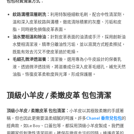
包包材質清潔方式：
紋路溝槽深層刷洗：
利用特製極細軟毛刷，配合中性清潔劑，
溫和深入皮革紋路與溝槽，徹底清除積累的灰塵、污垢和皮
脂，同時避免損傷皮革表面。
油水雙相溫和除油：
針對皮革表面的油漬或手汗，採用創新油
水雙相清潔液，精準分離油性污垢，並以濕潤方式輕柔擦拭，
既能有效去污又不使皮革過於乾燥。
毛細孔微滲透滋養：
清潔後，選用專為小牛皮設計的保養乳
液，透過微滲透技術，將滋養成分深入皮革毛細孔，補充天然
油脂，恢復皮革柔軟度與光澤，形成保護層。
頂級小羊皮 / 柔嫩皮革 包包清潔
頂級小羊皮 / 柔嫩皮革 包包清潔：
小羊皮以其極致柔嫩的手感著
稱，但也因此更需要溫柔細膩的呵護。許多
Chanel 香奈兒包包
的
經典款，如Le Boy、口蓋包等，都採用頂級小羊皮製成。我們運
用獨家低刺激性清潔技術，確保在徹底去污的同時，維護皮革的