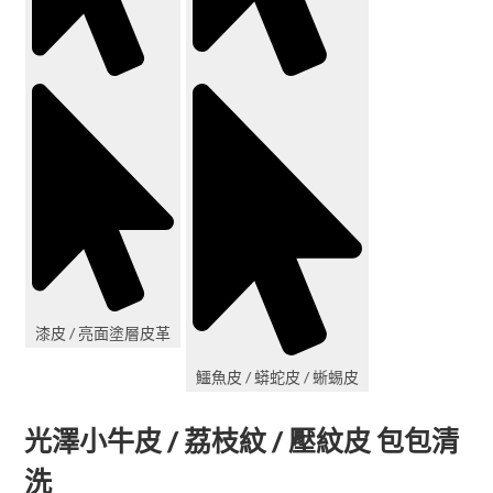
漆皮 / 亮面塗層皮革
鱷魚皮 / 蟒蛇皮 / 蜥蜴皮
光澤小牛皮 / 荔枝紋 / 壓紋皮 包包清
洗