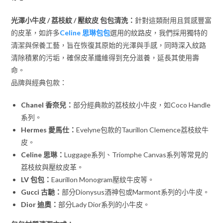
光澤小牛皮 / 荔枝紋 / 壓紋皮 包包清洗：
針對這類耐用且質感豐富
的皮革，如許多
Celine 思琳包包
選用的紋路皮，我們採用獨特的
清潔與保養工藝，旨在恢復其原始的光澤與手感，同時深入紋路
清除積累的污垢，確保皮革纖維得到充分滋養，延長其使用壽
命。
品牌與經典包款：
Chanel 香奈兒：
部分經典款的荔枝紋小牛皮，如Coco Handle
系列。
Hermes 愛馬仕：
Evelyne包款的Taurillon Clemence荔枝紋牛
皮。
Celine 思琳：
Luggage系列、Triomphe Canvas系列等常見的
荔枝紋與壓紋皮革。
LV 包包：
Eaurillon Monogram壓紋牛皮等。
Gucci 古馳：
部分Dionysus酒神包或Marmont系列的小牛皮。
Dior 迪奧：
部分Lady Dior系列的小牛皮。