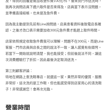
及，得到的回覆是需加收急件費100元/件。後來到門市送洗時，
我再次詢問店員下週六取件是否來得及，店員當下表示沒問題，
並準備直接結帳，也未提及急件費。
因為我主動提到先前有Line詢問過，店員查看資料後致電店長確
認，之後才改口表示需要加收300元急件費才能趕上取件時間。
店家依照規定收取急件費我可以理解，問題不在300元，而是Line
客服、門市店員與店長之間的說法不一致，讓人感覺有些錯愕。
若當下一開始就說明清楚，我也能接受；但前後說法不同，讓這
次消費體驗打了折扣，因此最後決定取消送洗。
第三則顧客評論：
特地在網路上查洗鞋專店，就選這一家。果然非常的優質，服務
非常好，這次洗的是工作鞋，但也能感受得到店家用心的清洗鞋
子！非常感謝您！會再次光臨。
營業時間