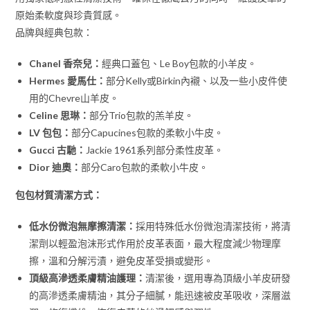
原始柔軟度與珍貴質感。
品牌與經典包款：
Chanel 香奈兒：
經典口蓋包、Le Boy包款的小羊皮。
Hermes 愛馬仕：
部分Kelly或Birkin內襯、以及一些小皮件使
用的Chevre山羊皮。
Celine 思琳：
部分Trio包款的羔羊皮。
LV 包包：
部分Capucines包款的柔軟小牛皮。
Gucci 古馳：
Jackie 1961系列部分柔性皮革。
Dior 迪奧：
部分Caro包款的柔軟小牛皮。
包包材質清潔方式：
低水份微泡無摩擦清潔：
採用特殊低水份微泡清潔技術，將清
潔劑以輕盈泡沫形式作用於皮革表面，最大程度減少物理摩
擦，溫和分解污漬，避免皮革受損或變形。
頂級高滲透柔膚精油護理：
清潔後，選用專為頂級小羊皮研發
的高滲透柔膚精油，其分子細膩，能迅速被皮革吸收，深層滋