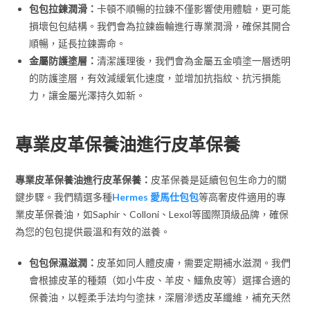
包包拉鍊潤滑：
卡頓不順暢的拉鍊不僅影響使用體驗，更可能
損壞包包結構。我們會為拉鍊齒輪進行專業潤滑，確保其開合
順暢，延長拉鍊壽命。
金屬防護塗層：
清潔護理後，我們會為金屬五金噴塗一層透明
的防護塗層，有效減緩氧化速度，並增加抗指紋、抗污損能
力，讓金屬光澤持久如新。
專業皮革保養油進行皮革保養
專業皮革保養油進行皮革保養：
皮革保養是延續包包生命力的關
鍵步驟。我們精選多種
Hermes 愛馬仕包包
等高奢皮件適用的專
業皮革保養油，如Saphir、Colloni、Lexol等國際頂級品牌，確保
為您的包包提供最溫和有效的滋養。
包包保濕滋潤：
皮革如同人體皮膚，需要定期補水滋潤。我們
會根據皮革的種類（如小牛皮、羊皮、鱷魚皮等）選擇合適的
保養油，以輕柔手法均勻塗抹，深層滲透皮革纖維，補充天然