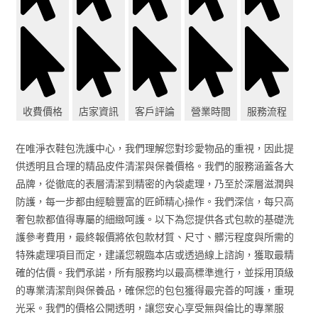
收費價格
店家資訊
客戶評論
營業時間
服務流程
在唯淨衣鞋包洗護中心，我們理解您對珍愛物品的重視，因此提
供透明且合理的精品皮件清潔與保養價格。我們的服務涵蓋各大
品牌，從徹底的表層清潔到精密的內袋處理，乃至於深層滋潤與
防護，每一步都由經驗豐富的匠師精心操作。我們深信，每只高
奢包款都值得專屬的細緻呵護。以下為您提供各式包款的基礎洗
護參考費用，最終報價將依包款材質、尺寸、髒污程度與所需的
特殊處理項目而定，建議您親臨本店或透過線上諮詢，獲取最精
確的估價。我們承諾，所有服務均以最高標準進行，並採用頂級
的專業清潔劑與保養品，確保您的包包獲得最完善的呵護，重現
光采。我們的價格公開透明，讓您安心享受無與倫比的專業服