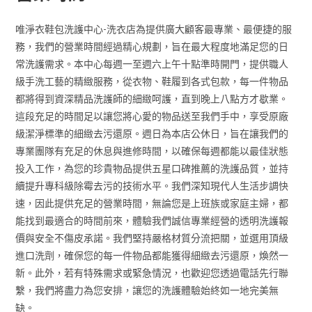
唯淨衣鞋包洗護中心-洗衣店為提供廣大顧客最專業、最便捷的服
務，我們的營業時間經過精心規劃，旨在最大程度地滿足您的日
常洗護需求。本中心每週一至週六上午十點準時開門，提供職人
級手洗工藝的精緻服務，從衣物、鞋履到各式包款，每一件物品
都將得到資深精品洗護師的細緻呵護，直到晚上八點方才歇業。
這段充足的時間足以讓您將心愛的物品送至我們手中，享受原廠
級潔淨標準的細緻去污還原。週日為本店公休日，旨在讓我們的
專業團隊有充足的休息與進修時間，以確保每週都能以最佳狀態
投入工作，為您的珍貴物品提供五星口碑推薦的洗護品質，並持
續提升專科級除霉去污的技術水平。我們深知現代人生活步調快
速，因此提供充足的營業時間，無論您是上班族或家庭主婦，都
能找到最適合的時間前來，體驗我們誠信專業經營的透明洗護報
價與安全不傷皮承諾。我們堅持嚴格材質分流把關，並選用頂級
進口洗劑，確保您的每一件物品都能獲得細緻去污還原，煥然一
新。此外，若有特殊需求或緊急情況，也歡迎您透過電話先行聯
繫，我們將盡力為您安排，讓您的洗護體驗始終如一地完美無
缺。