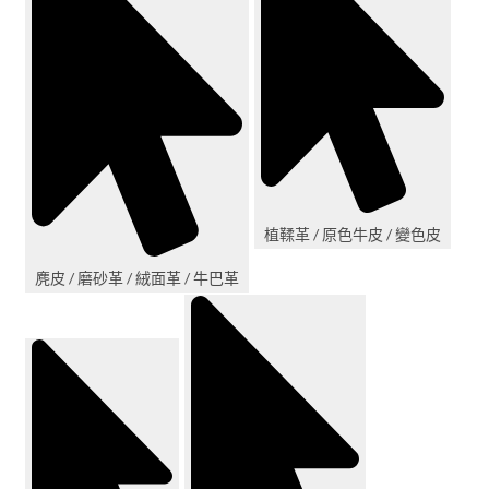
植鞣革 / 原色牛皮 / 變色皮
麂皮 / 磨砂革 / 絨面革 / 牛巴革