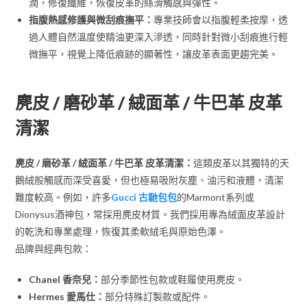
潤，修復纖維，恢復皮革的絲滑觸感與彈性。
指腹熱感修護與微刮痕撫平：
專業技師會以指腹輕柔按摩，透
過人體自然溫度使精油更深入滲透，同時針對微小刮痕進行輕
微撫平，視覺上降低痕跡的顯著性，讓皮革表面更趨完美。
麂皮 / 磨砂革 / 絨面革 / 牛巴革 皮革
清潔
麂皮 / 磨砂革 / 絨面革 / 牛巴革 皮革清潔：
這類皮革以其獨特的天
鵝絨般觸感而深受喜愛，但也極易吸附灰塵、油污和液體，清潔
難度較高。例如，許多
Gucci 古馳包包
的Marmont系列或
Dionysus酒神包，常採用麂皮材質。我們採用專為絨面皮革設計
的乾洗和專業處理，恢復其柔軟絨毛與原始色澤。
品牌與經典包款：
Chanel 香奈兒：
部分季節性包款或鞋履使用麂皮。
Hermes 愛馬仕：
部分特殊訂製款或配件。