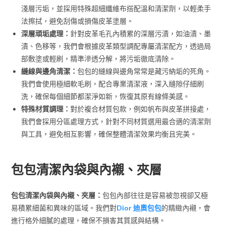
淺層污垢，並採用特殊超細纖維布搭配溫和清潔劑，以輕柔手
法擦拭，避免刮傷或損傷皮革塗層。
深層頑垢處理：
針對皮革毛孔內積累的深層污漬，如油漬、墨
漬、色移等，我們會根據皮革類型調配專屬清潔配方，透過局
部敷塗或輕刷，精準滲透分解，將污垢徹底清除。
縫線與邊角清潔：
包包的縫線與邊角常常是藏污納垢的死角。
我們會使用極細軟毛刷，配合專業清潔液，深入縫隙仔細刷
洗，確保每個細節都潔淨如新，恢復其原有線條美感。
特殊材質調理：
對於複合材質包款，例如帆布與皮革拼接處，
我們會採用分區處理方式，針對不同材質選用最合適的清潔劑
與工具，避免相互影響，確保整體清潔效果均衡且完美。
包包清潔內袋與內襯、夾層
包包清潔內袋與內襯、夾層：
包包內部往往是容易被忽視卻又極
易積累細菌和異味的區域。我們對
Dior 迪奧包包
的精緻內襯，會
進行格外細膩的處理，確保不損害其質感與結構。