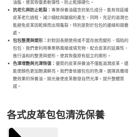
油脂，使其恢復柔軟彈性，防止乾燥硬化。
抗老化與防止乾裂：
專業保養油蘊含抗氧化成分，能有效延緩
皮革老化過程，減少細紋與皺褶的產生。同時，充足的滋潤也
能避免皮革因乾燥而出現龜裂，特別是對於包包的邊緣和摺疊
處。
包包整燙與塑形：
針對因長期使用或不當存放而變形、塌陷的
包包，我們會利用專業熱風槍或填充物，配合皮革的延展性，
進行溫和的整燙與塑形，使其恢復原有挺立的廓形。
色澤增艷與光澤恢復：
優質的皮革保養油不僅能滋潤皮革，還
能使顏色更加飽滿鮮亮。我們會依據包包的色澤，選擇具備增
艷效果的保養油，拋光後使皮革散發自然光澤，提升整體質
感。
各式皮革包包清洗保養