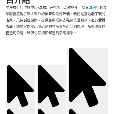
唯淨衣鞋包洗護中心-洗衣店在桃園市深耕多年，以其
洗包包
的專
業服務贏得了廣大客戶的
信譽
與良好
評價
。我們是當地
老字號
的
店家，秉持
誠信
原則，提供最專業的衣鞋包洗護服務。擁有
實體
店面
，讓顧客能安心將心愛的物品交託給我們處理，所有洗護過
程透明公開，確保每個細節都達到最高標準。