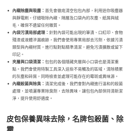
內襯除塵與吸塵：
首先會徹底清空包包內部，利用迷你吸塵器
與靜電刷，仔細吸除內襯、隔層及口袋內的灰塵、紙屑與絨
毛，確保不遺留任何雜質。
內袋污漬局部處理：
針對內袋可能出現的筆漬、口紅印、食物
殘渣或液體滲漏痕跡，我們會使用專業局部去污劑，依據污漬
類型與內襯材質，進行點對點精準清潔，避免污漬擴散或留下
印記。
夾層與口袋清潔：
包包的各個隱藏夾層與小口袋也是清潔重
點。我們會使用特製工具深入這些不易觸及的區域，清除積累
的灰塵和碎屑，同時檢查並處理可能存在的霉斑或異味源。
內襯殺菌與除臭：
清潔完成後，我們會對內襯進行溫和的殺菌
處理，並噴灑專業除臭劑，去除異味，讓包包內部保持清新潔
淨，提升使用舒適度。
皮包保養異味去除，名牌包殺菌、除
霉