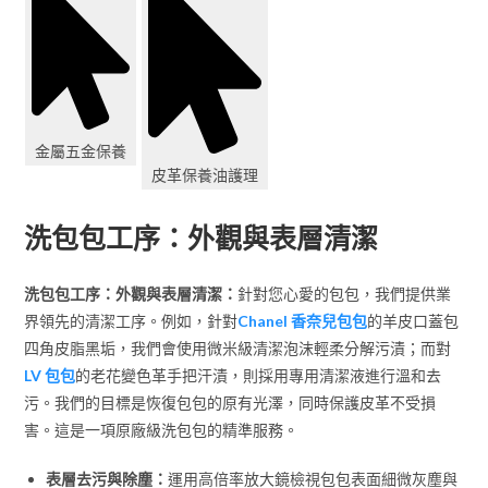
金屬五金保養
皮革保養油護理
洗包包工序：外觀與表層清潔
洗包包工序：外觀與表層清潔：
針對您心愛的包包，我們提供業
界領先的清潔工序。例如，針對
Chanel 香奈兒包包
的羊皮口蓋包
四角皮脂黑垢，我們會使用微米級清潔泡沫輕柔分解污漬；而對
LV 包包
的老花變色革手把汗漬，則採用專用清潔液進行溫和去
污。我們的目標是恢復包包的原有光澤，同時保護皮革不受損
害。這是一項原廠級洗包包的精準服務。
表層去污與除塵：
運用高倍率放大鏡檢視包包表面細微灰塵與