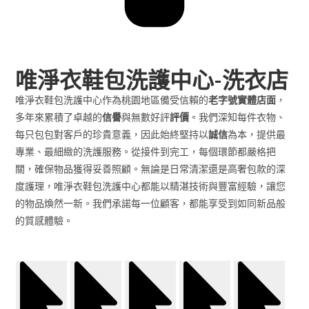
唯淨衣鞋包洗護中心-洗衣店
唯淨衣鞋包洗護中心作為桃園地區備受信賴的
老字號
實體店面
，
多年來累積了卓越的
信譽
與無數好評
評價
。我們深知每件衣物、
每只包包對客戶的珍貴意義，因此始終堅持以
誠信
為本，提供最
專業、最細緻的洗護服務。從接件到完工，每個環節都嚴格把
關，確保物品獲得妥善照顧。無論是日常清潔還是高奢包款的深
度護理，唯淨衣鞋包洗護中心都能以精湛技術與豐富經驗，讓您
的物品煥然一新。我們承諾每一位顧客，都能享受到如同新品般
的質感體驗。