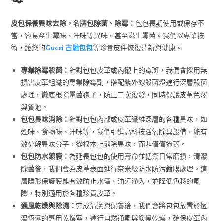
皮包保養異味去除，名牌包除菌、除霉：
包包長期使用或保存不
當，容易產生霉味、汗味等異味，甚至滋生霉菌。我們以專業技
術，讓您的
Gucci 古馳包包
等珍貴皮件恢復清新與健康。
專業除霉殺菌：
針對包包皮革或內襯上的霉斑，我們會採用無
損害皮革組織的專業除霉劑，搭配紫外線殺菌燈進行深層殺菌
處理，徹底根除霉菌孢子，防止二次復發，同時保護皮革色澤
與質地。
包包異味消除：
針對包包內部或皮革纖維深層的各種異味，如
煙味、食物味、汗味等，我們引進高科技活氧除臭設備，能有
效分解異味分子，從根本上消除異味，而非僅僅掩蓋。
包包防水鍍膜：
為延長包包的使用壽命並抵禦日常磨損，清潔
除菌後，我們會為皮革表面進行奈米級防水防污鍍膜處理。這
層隱形保護膜能有效防止水漬、油污滲入，並降低色移的風
險，特別適用於各種珍貴皮革。
通風乾燥與除濕：
完成清潔與保養後，我們會將包包放置於恆
溫恆濕的專用乾燥室，進行自然通風與緩慢乾燥，確保皮革內