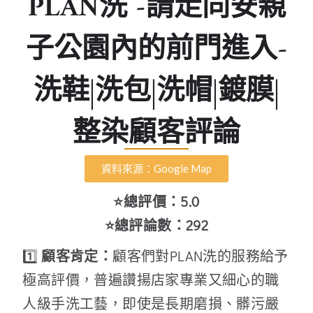
PLAN洗 -請走同安親
子公園內的前門進入-
洗鞋|洗包|洗帽|鍍膜|
整染顧客評論
資料來源：Google Map
⭐總評價：5.0
⭐總評論數：292
1️⃣
顧客肯定：
顧客們對PLAN洗的服務給予
極高評價，普遍讚揚店家專業又細心的職
人級手洗工藝，即使是長期磨損、髒污嚴