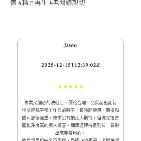
值 #精品再生 #老闆娘親切
Jason
2025-12-15T12:39:02Z
★
★
★
★
★
專業又細心的洗鞋店，價格合理、品質超出期待
這雙是我平常工作穿的鞋子，長時間使用、磨損和
髒污都很嚴重，原本沒有抱太大期待，但洗完後整
體乾淨度真的讓人驚喜，細節處理得很到位，看得
出來非常用心。
收費親民但完全不馬虎，整體CP值很高。老闆娘親