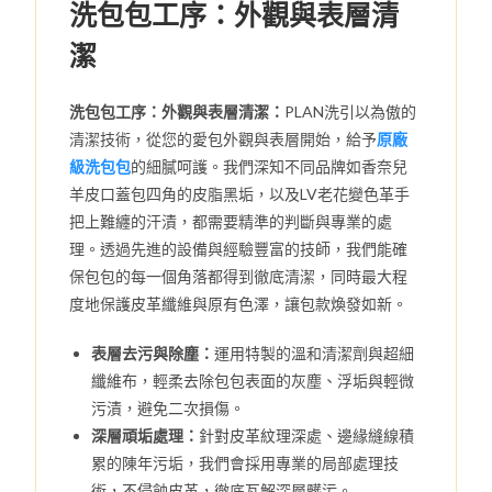
洗包包工序：外觀與表層清
潔
洗包包工序：外觀與表層清潔：
PLAN洗引以為傲的
清潔技術，從您的愛包外觀與表層開始，給予
原廠
級洗包包
的細膩呵護。我們深知不同品牌如香奈兒
羊皮口蓋包四角的皮脂黑垢，以及LV老花變色革手
把上難纏的汗漬，都需要精準的判斷與專業的處
理。透過先進的設備與經驗豐富的技師，我們能確
保包包的每一個角落都得到徹底清潔，同時最大程
度地保護皮革纖維與原有色澤，讓包款煥發如新。
表層去污與除塵：
運用特製的溫和清潔劑與超細
纖維布，輕柔去除包包表面的灰塵、浮垢與輕微
污漬，避免二次損傷。
深層頑垢處理：
針對皮革紋理深處、邊緣縫線積
累的陳年污垢，我們會採用專業的局部處理技
術，不侵蝕皮革，徹底瓦解深層髒污。