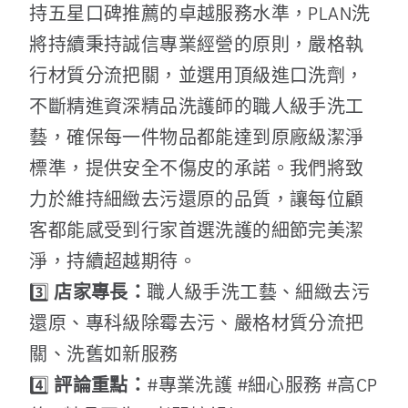
持五星口碑推薦的卓越服務水準，PLAN洗
將持續秉持誠信專業經營的原則，嚴格執
行材質分流把關，並選用頂級進口洗劑，
不斷精進資深精品洗護師的職人級手洗工
藝，確保每一件物品都能達到原廠級潔淨
標準，提供安全不傷皮的承諾。我們將致
力於維持細緻去污還原的品質，讓每位顧
客都能感受到行家首選洗護的細節完美潔
淨，持續超越期待。
3️⃣
店家專長：
職人級手洗工藝、細緻去污
還原、專科級除霉去污、嚴格材質分流把
關、洗舊如新服務
4️⃣
評論重點：
#專業洗護 #細心服務 #高CP