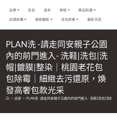
品牌
包包
皮夾
商城
精品知識
估價收購
維修翻新
洗包保養
最新消息
PLAN洗 -請走同安親子公園
內的前門進入- 洗鞋|洗包|洗
帽|鍍膜|整染｜桃園老花包
包除霉｜細緻去污還原，煥
發高奢包款光采
>
店家
>
PLAN洗 -請走同安親子公園內的前門進入- 洗鞋|洗包|