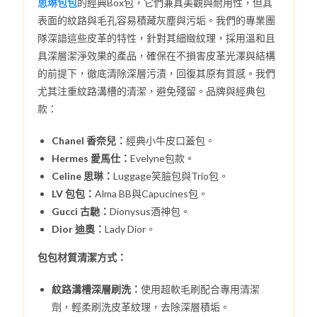
思琳包包
的經典Box包，它們兼具美觀與耐用性，但其
表面的紋路與毛孔容易積藏灰塵與污垢。我們的專業團
隊深諳這些皮革的特性，針對其細緻紋理，採用溫和且
具深層潔淨效果的產品，確保在不損害皮革光澤與結構
的前提下，徹底清除深層污漬，回復其原有質感。我們
尤其注重紋路溝槽的清潔，避免殘留。品牌與經典包
款：
Chanel 香奈兒：
經典小牛皮口蓋包。
Hermes 愛馬仕：
Evelyne包款。
Celine 思琳：
Luggage笑臉包與Trio包。
LV 包包：
Alma BB與Capucines包。
Gucci 古馳：
Dionysus酒神包。
Dior 迪奧：
Lady Dior。
包包材質清潔方式：
紋路溝槽深層刷洗：
使用超軟毛刷配合專用清潔
劑，輕柔刷洗皮革紋理，去除深層積垢。