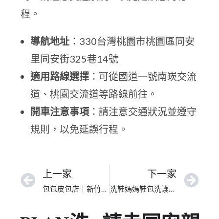
程。
導航地址
：330台灣桃園市桃園區同安
里同安街325巷14號
適用路線選擇
：可從國道一號南崁交流
道、桃園交流道等路線前往。
開車注意事項
：請注意交通狀況並遵守
規則，以免延誤行程。
上一家
下一家
包包皮包店｜新竹市提把手汗漬分解｜高奢包精緻手工洗護
洗鞋媽媽鞋包洗護維修-八德店｜桃園市漆皮除霧防黏保養｜透明價格公開化杜絕黑箱