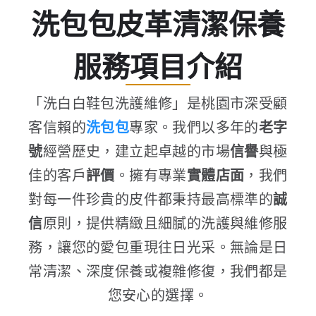
洗包包皮革清潔保養
服務項目介紹
「洗白白鞋包洗護維修」是桃園市深受顧
客信賴的
洗包包
專家。我們以多年的
老字
號
經營歷史，建立起卓越的市場
信譽
與極
佳的客戶
評價
。擁有專業
實體店面
，我們
對每一件珍貴的皮件都秉持最高標準的
誠
信
原則，提供精緻且細膩的洗護與維修服
務，讓您的愛包重現往日光采。無論是日
常清潔、深度保養或複雜修復，我們都是
您安心的選擇。