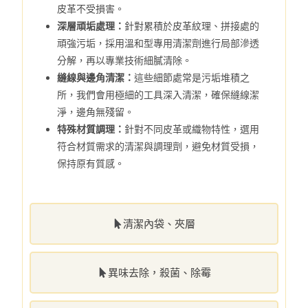
皮革不受損害。
深層頑垢處理：
針對累積於皮革紋理、拼接處的
頑強污垢，採用溫和型專用清潔劑進行局部滲透
分解，再以專業技術細膩清除。
縫線與邊角清潔：
這些細節處常是污垢堆積之
所，我們會用極細的工具深入清潔，確保縫線潔
淨，邊角無殘留。
特殊材質調理：
針對不同皮革或織物特性，選用
符合材質需求的清潔與調理劑，避免材質受損，
保持原有質感。
清潔內袋、夾層
異味去除，殺菌、除霉