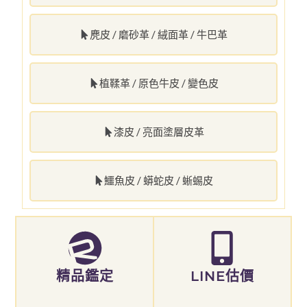
麂皮 / 磨砂革 / 絨面革 / 牛巴革
植鞣革 / 原色牛皮 / 變色皮
漆皮 / 亮面塗層皮革
鱷魚皮 / 蟒蛇皮 / 蜥蜴皮
精品鑑定
LINE估價