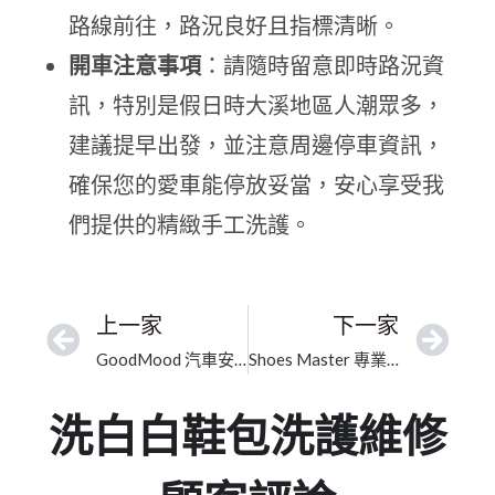
路線前往，路況良好且指標清晰。
開車注意事項
：請隨時留意即時路況資
訊，特別是假日時大溪地區人潮眾多，
建議提早出發，並注意周邊停車資訊，
確保您的愛車能停放妥當，安心享受我
們提供的精緻手工洗護。
上一家
下一家
GoodMood 汽車安全座椅/兒童推車/洗鞋/洗包專業洗護｜桃園市漆皮除霧防黏保養｜安全不傷皮承諾
Shoes Master 專業修鞋洗鞋洗包包女鞋｜臺北麂皮乾洗｜在地深耕、精品清潔
洗白白鞋包洗護維修