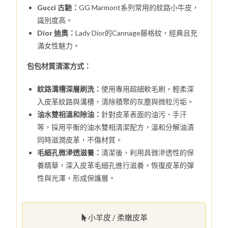
Gucci 古馳：
GG Marmont系列常用的紋路小牛皮，
識別度高。
Dior 迪奧：
Lady Dior的Cannage藤格紋，經典且充
滿女性魅力。
包包材質清潔方式：
紋路溝槽深層刷洗：
使用專用超細軟毛刷，輕柔深
入皮革紋路與溝槽，清除積聚的灰塵與微粒污垢。
油水雙相溫和除油：
針對皮革表面的油污、手汗
等，採用平衡的油水雙相清潔配方，溫和分解油漬
同時滋潤皮革，不傷材質。
毛細孔微滲透滋養：
清潔後，利用具微滲透性的保
養精華，深入皮革毛細孔進行滋養，恢復皮革的彈
性與光澤，形成保護層。
小羊皮 / 柔嫩皮革