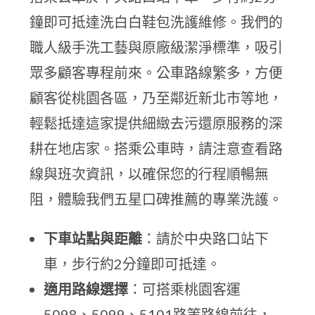
鐘即可抵達洗白白鞋包洗護維修。我們的
職人級手洗工藝與原廠級潔淨標準，吸引
眾多顧客專程前來。公車路線繁多，方便
顧客從桃園各區，乃至鄰近新北市等地，
輕鬆抵達這家提供細緻去污還原服務的深
耕在地店家。搭乘公車時，請注意查看路
線與班次資訊，以確保您的行程順暢無
阻，體驗我們五星口碑推薦的專業洗護。
下車站點與距離
：請於中央路口站下
車，步行約2分鐘即可抵達。
適用路線選擇
：可搭乘桃園客運
5098、5099、5101路等路線前往，