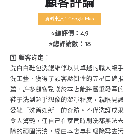
顧客評論
資料來源：Google Map
⭐總評價：4.9
⭐總評論數：18
1️⃣
顧客肯定：
洗白白鞋包洗護維修以其卓越的職人級手
洗工藝，獲得了顧客壓倒性的五星口碑推
薦。許多顧客驚嘆於本店能將嚴重發霉的
鞋子洗到超乎想像的潔淨程度，親眼見證
愛鞋「洗舊如新」的奇蹟。不僅洗護成果
令人驚艷，連自己在家費時刷洗都無法去
除的頑固污漬，經由本店專科級除霉去污