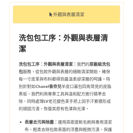
外觀與表層清潔
洗包包工序：外觀與表層清
潔
洗包包工序：外觀與表層清潔：
我們的
原廠級洗包
包
服務，從包款外觀與表層的細緻清潔開始，確保
每一寸皮革與布料都得到最溫柔卻深層的呵護。特
別針對如
Chanel香奈兒
羊皮口蓋包四角常見的皮脂
黑垢，我們利用專業工具與溫和配方進行精準去
除，同時處理
LV
老花變色革手把上因手汗累積形成
的頑固污漬，恢復其原有色澤與光澤。
表層去污與除塵：
運用高密度軟毛刷與專用清潔
布，輕柔去除包款表面的浮塵與輕微污漬，保護