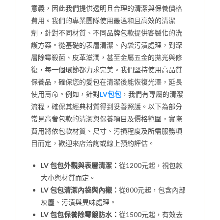
意義，因此我們提供透明且合理的清潔與保養價格
費用。我們的專業團隊使用最溫和且高效的清潔
劑，針對不同材質、不同品牌包款提供客製化的洗
護方案。從基礎的表層清潔、內袋污漬處理，到深
層除霉殺菌、皮革滋潤，甚至金屬五金的拋光與修
復，每一個環節都力求完美。我們堅持使用高品質
保養品，確保您的愛包在清潔後能恢復光澤，延長
使用壽命。例如，針對
LV包包
，我們有專屬的清潔
流程，確保其經典材質得到妥善照護。以下為部分
常見高奢包款的清潔與保養項目及價格範圍，實際
費用將依包款材質、尺寸、污損程度及所需服務項
目而定，歡迎來店洽詢或線上預約評估。
LV 包包外觀與表層清潔：
從1200元起，視包款
大小與材質而定。
LV 包包清潔內袋與內襯：
從800元起，包含內部
灰塵、污漬與異味處理。
LV 包包保養除霉鍍防水：
從1500元起，有效去