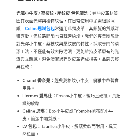
光澤小牛皮 / 荔枝紋 / 壓紋皮 包包清洗：
這些皮革材質
因其表面光澤與獨特紋理，在日常使用中尤需細緻照
護。
Celine思琳包包
常運用此類皮革，其細膩的質感深
獲喜愛，但紋路間隙也易藏污納垢。我們的專業團隊針
對光澤小牛皮、荔枝紋與壓紋皮的特性，採取專門的清
潔工法，不僅能有效去除污漬，更能維持皮革原有的光
澤與立體感，避免清潔過程對皮革造成損害。品牌與經
典包款：
Chanel 香奈兒：
經典菱格紋小牛皮，優雅中帶著實
用性。
Hermes 愛馬仕：
Epsom小牛皮，輕巧且硬挺，具細
緻的紋路。
Celine 思琳：
Box小牛皮或Triomphe帆布配小牛
皮，簡潔中顯質感。
LV 包包：
Taurillon小牛皮，觸感柔軟而耐用，具天
然粒面。