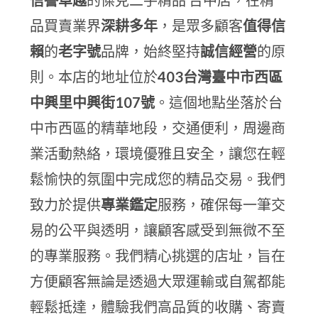
信譽卓越
的傑克二手精品 台中店，在精
品買賣業界
深耕多年
，是眾多顧客
值得信
賴
的
老字號
品牌，始終堅持
誠信經營
的原
則。本店的地址位於
403台灣臺中市西區
中興里中興街107號
。這個地點坐落於台
中市西區的精華地段，交通便利，周邊商
業活動熱絡，環境優雅且安全，讓您在輕
鬆愉快的氛圍中完成您的精品交易。我們
致力於提供
專業鑑定
服務，確保每一筆交
易的公平與透明，讓顧客感受到無微不至
的專業服務。我們精心挑選的店址，旨在
方便顧客無論是透過大眾運輸或自駕都能
輕鬆抵達，體驗我們高品質的收購、寄賣