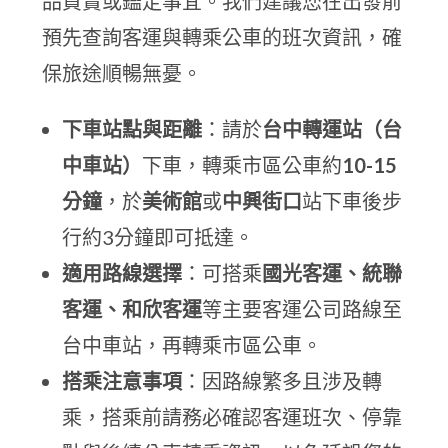
品買賣或鑑定事宜。我們建議您在出發前
預先查詢客運與轉乘公車的班次資訊，確
保旅途順暢無憂。
下車站點與距離
：請於
台中轉運站（台
中車站）
下車，轉乘市區公車約
10-15
分鐘
，於
美術館
或
中興街口
站下車後步
行約3分鐘即可抵達。
適用路線選擇
：可搭乘
國光客運、統聯
客運、和欣客運
等主要客運公司路線至
台中車站，再轉乘市區公車。
搭乘注意事項
：因路線繁多且涉及轉
乘，搭乘前請務必確認客運班次、停靠