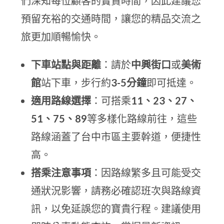
們深知每位顧客的寶貴時間，因此建議您
預留充裕的交通時間，讓您的精品交流之
旅更加順暢愉快。
下車站點與距離
：請於
中興街口
或
美術
館
站下車，步行約
3-5分鐘
即可抵達。
適用路線選擇
：可搭乘
11、23、27、
51、75、89
等多樣化路線前往，這些
路線涵蓋了台中市區主要幹道，便捷性
高。
搭乘注意事項
：因路線繁多且可能受交
通狀況影響，請務必確認班次與路線資
訊，以免延誤您的寶貴行程。建議使用