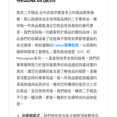
傑克二手精品 台中店提供豐富多元的精品販售服
務，精心挑選來自全球頂級品牌的二手奢侈品，確
保每一件商品都能滿足您對品質與風格的嚴苛要
求。我們深知每一位顧客對於精品的獨特品味，因
此我們的收藏涵蓋了從經典不敗款到季節限量版的
各式選擇，例如優雅的
Celine思琳包包
，以其簡約
線條與精湛工藝聞名；還有路易威登（LV）的
Monogram系列，一直是時尚界永恆的經典。我們的
專業團隊致力於提供最精準的商品描述與最詳盡的
資訊，讓您在選購前能全面了解商品的細節。憑藉
資深鑑定師的專業知識，每一件商品都經過嚴謹的
真偽辨識與品質評估，確保您所購得的是百分之百
的真品，並且物有所值。我們相信，購買二手精品
不只是一種消費，更是一種對於永續時尚的品味投
資。
品牌與款式：
我們提供來自各大國際頂級奢侈品