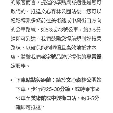
的顧客而言，捷運的準點與舒適性是無可
取代的。抵達文心森林公園站後，您可以
輕鬆轉乘多條前往美術館或中興街口方向
的公車路線，如53或73號公車，約3-5分
鐘即可到達。我們鼓勵您提前規劃好轉乘
路線，以確保能夠順暢且高效地抵達本
店，體驗我們
老字號
品牌所提供的
專業鑑
定
服務。
下車站點與距離
：請於
文心森林公園站
下車，步行約
25-30分鐘
，或轉乘市區
公車至
美術館
或
中興街口
站，約
3-5分
鐘
即可抵達。