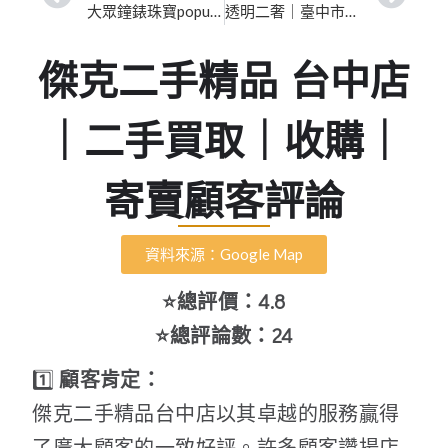
大眾鐘錶珠寶popular/高價收購各國名錶.珠寶/國外代購全新名錶｜新竹市精品高價收購｜誠信專業買賣保值
透明二奢｜臺中市精品專業鑑定｜行家信賴的優質首選
傑克二手精品 台中店
｜二手買取｜收購｜
寄賣顧客評論
資料來源：Google Map
⭐總評價：4.8
⭐總評論數：24
1️⃣
顧客肯定：
傑克二手精品台中店以其卓越的服務贏得
了廣大顧客的一致好評。許多顧客讚揚店