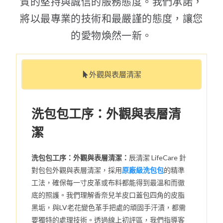
質的堅持與誠信的服務態度。我們承諾，
將以最專業的技術和最嚴謹的態度，讓您
的愛物煥然一新。
外觀與表層清潔
洗包包工序：外觀與表層清
潔
洗包包工序：外觀與表層清潔：
辰清潔 LifeCare 針
對包包外觀與表層清潔，採用
原廠級洗包包
的精準
工法，確保每一寸皮革或布料都能得到最溫和而徹
底的照護。我們理解香奈兒羊皮口蓋包四角的皮脂
黑垢，與LV老花變色革手把處的頑固手汗漬，都需
要獨特的處理技術。透過線上初評區，我們指導客