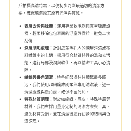
戶拍攝高清特寫，以便初步判斷最適切的清潔方
案，確保能還原其原有光澤與質感。
表層去污與除塵：
運用專業軟毛刷與真空吸塵設
備，輕柔移除包包表面的浮塵與微粒，避免二次
刮傷。
深層頑垢處理：
針對皮革毛孔內的深層污漬或布
料纖維中的卡垢，採用符合材質特性的溫和去污
劑，進行局部浸潤與軟化，再以精密工具小心清
除。
縫線與邊角清潔：
這些細節處往往積聚最多髒
污，我們使用超細纖維刷頭與專用清潔液，逐一
清潔縫線與邊角處，確保不留死角。
特殊材質調理：
對於如編織、麂皮、特殊塗層等
材質，我們會採用量身定制的清潔方案與工具，
避免材質受損，並在清潔後進行初步的結構與色
澤調理。