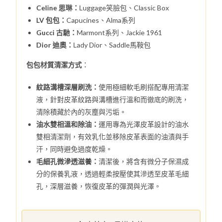
Celine 思琳：
Luggage笑臉包、Classic Box
LV 包包：
Capucines、Alma系列
Gucci 古馳：
Marmont系列、Jackie 1961
Dior 迪奧：
Lady Dior、Saddle馬鞍包
包包材質清潔方式
：
紋路溝槽深層刷洗：
使用極細軟毛刷搭配專用清潔
液，針對皮革紋路與溝槽進行溫和而徹底的刷洗，
清除積藏於內的灰塵與污垢。
油水雙相溫和除油：
運用專為光澤皮革設計的油水
雙相清潔劑，有效乳化並移除皮革表面的油漬與手
汗，同時避免過度乾燥。
毛細孔微滲透滋養：
清潔後，將含有微分子保濕成
分的保養乳液，透過輕柔按壓使其滲透至皮革毛細
孔，深層滋養，恢復皮革的彈潤與光澤。