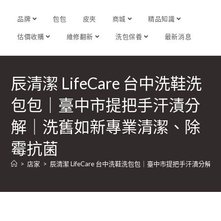
品牌
包包
皮夾
商城
精品知識
估價收購
維修翻新
洗包保養
最新消息
辰清潔 LifeCare 台中洗鞋洗
包包｜臺中市提把手汗漬分
解｜洗舊如新專業清潔、除
霉抗菌
>
店家
>
辰清潔 LifeCare 台中洗鞋洗包包｜臺中市提把手汗漬分