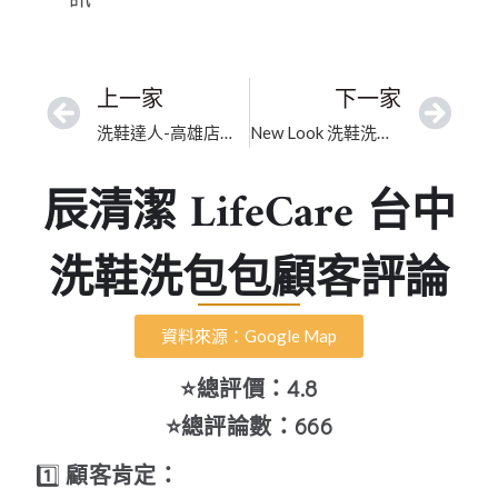
上一家
下一家
洗鞋達人-高雄店｜高雄市頂級包包皮革保養｜安全不傷皮承諾徹底潔淨
New Look 洗鞋洗包｜臺中市專業洗包包｜深耕在地皮革清潔修護、除霉殺菌
辰清潔 LifeCare 台中
洗鞋洗包包顧客評論
資料來源：Google Map
⭐總評價：4.8
⭐總評論數：666
1️⃣
顧客肯定：