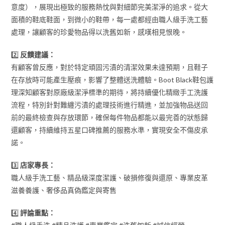
意度），展現出極致的服務熱忱與對細節完美潔淨的追求。從大
面積的鞋底鞋面，到微小的鞋帶，每一處都經由職人級手洗工藝
處理，讓顧客的珍愛物品得以洗舊如新，感嘆相見恨晚。
2️⃣
反饋建議：
有顧客曾反應，對於特定頑固污漬的清潔效果未達預期，且鞋子
在存放時可能產生壓痕，影響了整體送洗體驗。Boot Black鞋包護
理深知顧客對原廠級潔淨標準的期待，將持續優化精緻手工洗護
流程，特別針對難纏污漬的處理技術進行精進，並加強物品送回
前的最終檢查與存放環節，確保每件物品都能以最完善的狀態歸
還顧客，持續維持五星口碑推薦的服務水準，實現安全不傷皮承
諾。
3️⃣
店家專長：
職人級手洗工藝、精品級深度潔護、破損修復與還原、專業皮革
滋養養護、奢侈品真偽鑑定與寄售
4️⃣
評論重點：