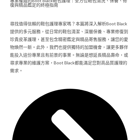
專業權威的Boot Black鞋包護理｜全方位鞋包清洗、保養、修
復與精品鑑定的終極指南
尋找值得信賴的鞋包護理專家嗎？本篇將深入解析Boot Black
提供的多元服務，從日常的鞋包清潔、深層保養、專業修復到
珍貴皮革護理，甚至包含精密鑑定與精品寄售服務，讓您的愛
物煥然一新。此外，我們也提供獨特的加盟機會，讓更多夥伴
能投入這份專業且有前景的事業。無論是想延長精品壽命，或
尋求專業的維護方案，Boot Black都能滿足您對高品質護理的
需求。