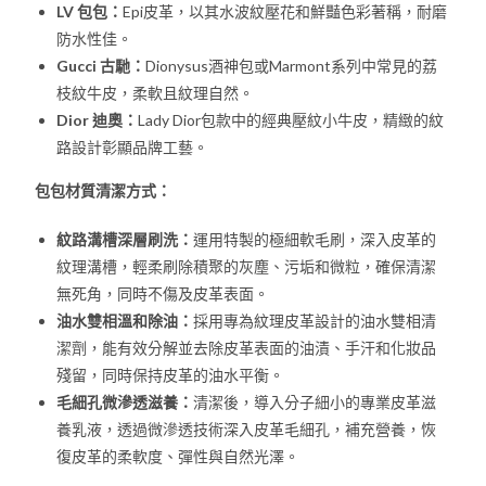
LV 包包：
Epi皮革，以其水波紋壓花和鮮豔色彩著稱，耐磨
防水性佳。
Gucci 古馳：
Dionysus酒神包或Marmont系列中常見的荔
枝紋牛皮，柔軟且紋理自然。
Dior 迪奧：
Lady Dior包款中的經典壓紋小牛皮，精緻的紋
路設計彰顯品牌工藝。
包包材質清潔方式：
紋路溝槽深層刷洗：
運用特製的極細軟毛刷，深入皮革的
紋理溝槽，輕柔刷除積聚的灰塵、污垢和微粒，確保清潔
無死角，同時不傷及皮革表面。
油水雙相溫和除油：
採用專為紋理皮革設計的油水雙相清
潔劑，能有效分解並去除皮革表面的油漬、手汗和化妝品
殘留，同時保持皮革的油水平衡。
毛細孔微滲透滋養：
清潔後，導入分子細小的專業皮革滋
養乳液，透過微滲透技術深入皮革毛細孔，補充營養，恢
復皮革的柔軟度、彈性與自然光澤。