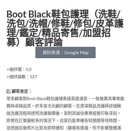
Boot Black鞋包護理（洗鞋/
洗包/洗帽/修鞋/修包/皮革護
理/鑑定/精品寄售/加盟招
募）顧客評論
資料來源：Google Map
⭐總評價：5.0
⭐總評論數：527
1️⃣
顧客肯定：
眾多顧客對Boot Black鞋包護理表達高度滿意，一致推薦其專業服
務與卓越品質。許多首次光顧的顧客，在資深精品洗護師詳細解
說洗護流程與透明洗護報價後，皆對其誠信專業經營印象深刻。
即使在訂單量較多的情況下，店家仍能準確告知預期等待時間，
並透過前後照片比對及即時通知（雖偶有遺漏，但不影響整體滿