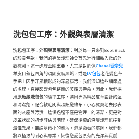
外觀與表層清潔
洗包包工序：外觀與表層清潔
洗包包工序：外觀與表層清潔：
對於每一只來到Boot Black
的珍貴包款，我們的專業護理師會首先進行細緻入微的外
觀檢測。這一步驟至關重要，尤其是對於像
Chanel香奈兒
羊皮口蓋包四角的頑固皮脂黑垢，或是
LV包包
老花變色革
手把上因手汗累積形成的深層髒污。我們深知這些細節處
的處理，直接影響包包整體的美觀與壽命。因此，我們採
用
原廠級洗包包
的標準工序，選用專為精品皮革設計的溫
和清潔劑，配合軟毛刷與超細纖維布，小心翼翼地去除表
面的灰塵與污漬。這個過程不僅是物理上的清潔，更是對
皮革狀態的初步評估與調理，確保後續的深層護理能達到
最佳效果。無論是微小的髒污，還是顯著的痕跡，我們都
將以極致的耐心與專業，恢復您愛包原有的光澤與質感。