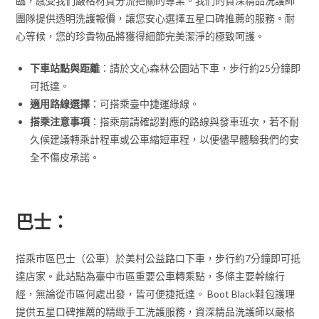
臨，感受我們嚴格材質分流把關的專業。我們的資深精品洗護師
團隊提供透明洗護報價，讓您安心選擇五星口碑推薦的服務。耐
心等候，您的珍貴物品將獲得細節完美潔淨的極致呵護。
下車站點與距離
：請於文心森林公園站下車，步行約25分鐘即
可抵達。
適用路線選擇
：可搭乘臺中捷運綠線。
搭乘注意事項
：搭乘前請確認對應的路線與發車班次，若不耐
久候建議轉乘計程車或公車縮短車程，以便儘早體驗我們的安
全不傷皮承諾。
巴士：
搭乘市區巴士（公車）於美村公益路口下車，步行約7分鐘即可抵
達店家。此站點為臺中市區重要公車轉乘點，多條主要幹線行
經，無論從市區何處出發，皆可便捷抵達。 Boot Black鞋包護理
提供五星口碑推薦的精緻手工洗護服務，資深精品洗護師以嚴格