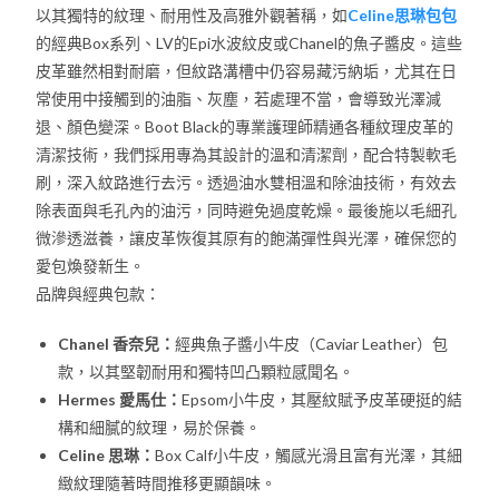
以其獨特的紋理、耐用性及高雅外觀著稱，如
Celine思琳包包
的經典Box系列、LV的Epi水波紋皮或Chanel的魚子醬皮。這些
皮革雖然相對耐磨，但紋路溝槽中仍容易藏污納垢，尤其在日
常使用中接觸到的油脂、灰塵，若處理不當，會導致光澤減
退、顏色變深。Boot Black的專業護理師精通各種紋理皮革的
清潔技術，我們採用專為其設計的溫和清潔劑，配合特製軟毛
刷，深入紋路進行去污。透過油水雙相溫和除油技術，有效去
除表面與毛孔內的油污，同時避免過度乾燥。最後施以毛細孔
微滲透滋養，讓皮革恢復其原有的飽滿彈性與光澤，確保您的
愛包煥發新生。
品牌與經典包款：
Chanel 香奈兒：
經典魚子醬小牛皮（Caviar Leather）包
款，以其堅韌耐用和獨特凹凸顆粒感聞名。
Hermes 愛馬仕：
Epsom小牛皮，其壓紋賦予皮革硬挺的結
構和細膩的紋理，易於保養。
Celine 思琳：
Box Calf小牛皮，觸感光滑且富有光澤，其細
緻紋理隨著時間推移更顯韻味。