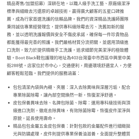
精品寄售/加盟招募）深耕在地，以職人級手洗工藝、原廠級潔淨
標準與細緻去污還原的卓越技術，贏得廣大顧客的五星口碑推
薦，成為行家首選洗護的信賴品牌。我們的資深精品洗護師團隊
秉持誠信專業經營理念，提供專科級除霉去污、洗舊如新的服
務，並以透明洗護報價與安全不傷皮承諾，確保每一件珍貴物品
都能獲得最完善的照護。我們嚴格材質分流把關，並選用頂級進
口洗劑，致力於提供精緻手工洗護，追求細節完美潔淨的極致體
驗。Boot Black鞋包護理的地址為403台灣臺中市西區中興里中美
街288號。店家位於市中心，交通便利，周邊環境舒適宜人，方便
顧客輕鬆蒞臨。我們提供的服務涵蓋：
包包清潔內袋與內襯、夾層：深入去除異味與深層污垢，配合
專業除菌除霉，讓內部空間煥然一新，恢復潔淨舒適。
皮包保養異味去除、名牌包除菌、除霉：運用專科級技術與頂
級進口洗劑，徹底去除異味，有效除菌除霉，恢復皮件潔淨與
原貌，延長使用壽命。
精品包包金屬五金皮包保養：針對包款的金屬配件進行細緻拋
光與防鏽處理，皮件則提供專業保養油滋養，全面提升整體質