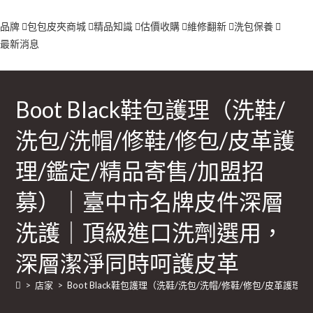
品牌
包包
皮夾
商城
精品知識
估價收購
維修翻新
洗包保養
最新消息
Boot Black鞋包護理（洗鞋/
洗包/洗帽/修鞋/修包/皮革護
理/鑑定/精品寄售/加盟招
募）｜臺中市名牌皮件深層
洗護｜頂級進口洗劑選用，
深層潔淨同時呵護皮革
>
店家
>
Boot Black鞋包護理（洗鞋/洗包/洗帽/修鞋/修包/