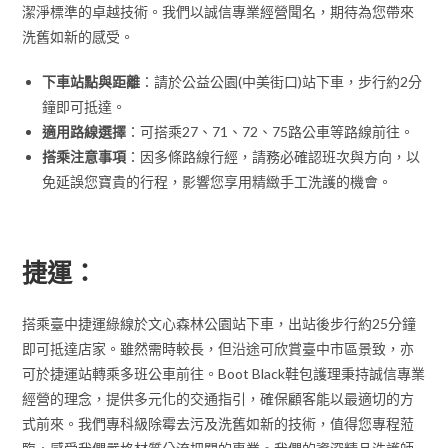
潔淨標準的卓越技術。我們以誠信專業經營聞名，期待為您帶來
洗舊如新的感受。
下車站點與距離
：請於公益公園(中美街口)站下車，步行約2分
鐘即可抵達。
適用路線選擇
：可搭乘27、71、72、75路公車等路線前往。
搭乘注意事項
：因多條路線行經，請務必確認班次與方向，以
免延誤您寶貴的行程，影響您享用精緻手工洗護的機會。
捷運：
搭乘臺中捷運綠線於文心森林公園站下車，出站後步行約25分鐘
即可抵達店家。雖然需時較長，但沿途可欣賞臺中市區景致，亦
可於捷運站轉乘多班公車前往。Boot Black鞋包護理秉持誠信專業
經營的理念，提供多元化的交通指引，確保顧客能以最適切的方
式前來。我們專科級除霉去污及洗舊如新的技術，值得您專程蒞