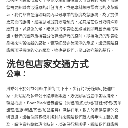
以透明洗護報價和安全不傷皮承諾贏得廣大消費者的信賴。無論
您需要細緻去污還原的鞋包清洗，或是專科級除霉去污的皮革護
理，我們都會在這段時間內以最專業的態度為您服務。為了提供
更完善的服務，建議您可提前致電預約，尤其是在假日或特殊節
慶前後，以避免久候，確保您的珍貴物品能得到即時且專業的照
護。我們的團隊秉持著誠信專業經營的原則，期待為您的珍貴物
品帶來洗舊如新的感動，實現細節完美潔淨的承諾，讓您體驗原
廠級潔淨標準的安心服務，這也是我們五星口碑推薦的基石。
洗包包店家交通方式
公車：
搭乘公車於公益公園(中美街口)下車，步行約2分鐘即可抵達店
家。此站點為多條公車路線匯集處，方便顧客從臺中各區搭乘，
輕鬆抵達。 Boot Black鞋包護理（洗鞋/洗包/洗帽/修鞋/修包/皮革
護理/鑑定/精品寄售/加盟招募）深耕在地，致力於提供便捷的交
通資訊，讓每位顧客都能順利前來體驗我們職人級手洗工藝的服
務。請注意各路線班次時刻，以確保行程順暢，體驗我們原廠級