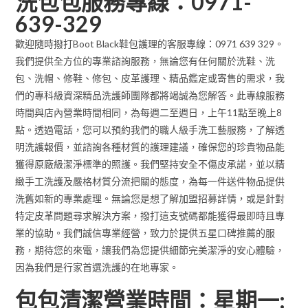
洗包包服務專線：0971-
639-329
歡迎隨時撥打Boot Black鞋包護理的客服專線：0971 639 329。
我們提供全方位的專業諮詢服務，無論您有任何關於洗鞋、洗
包、洗帽、修鞋、修包、皮革護理、精品鑑定或寄售的需求，我
們的專科級資深精品洗護師團隊都將竭誠為您解答。此專線服務
時間與店內營業時間相同，為每週二至週日，上午11點至晚上8
點。透過電話，您可以預約我們的職人級手洗工藝服務，了解透
明洗護報價，並諮詢各種材質的護理建議，確保您的珍貴物品能
獲得原廠級潔淨標準的照護。我們堅持安全不傷皮承諾，並以精
緻手工洗護及嚴格材質分流把關的態度，為每一件送件物品提供
洗舊如新的專業處理。無論您是想了解加盟招募詳情，或是針對
特定皮革問題尋求解決方案，撥打這支號碼都能獲得最即時且專
業的協助。我們誠信專業經營，致力於提供五星口碑推薦的服
務，期待您的來電，讓我們為您提供細節完美潔淨的安心體驗，
因為我們是行家首選洗護的在地專家。
包包清潔營業時間：星期一: