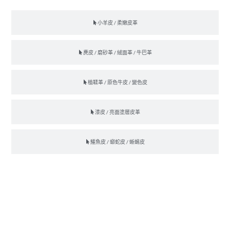
小羊皮 / 柔嫩皮革
麂皮 / 磨砂革 / 絨面革 / 牛巴革
植鞣革 / 原色牛皮 / 變色皮
漆皮 / 亮面塗層皮革
鱷魚皮 / 蟒蛇皮 / 蜥蜴皮