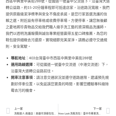
西區中興里中美街288號。從國道一號臺中交流道下，沿臺灣大道
轉公益路，約15-20分鐘車程即可抵達店家，沿途路況寬敞。我們
提供原廠級潔淨標準與安全不傷皮承諾，是您行家首選洗護的信
賴之選。附近設有停車格或收費停車場，方便停車，讓您無後顧
之憂地將珍貴物品交給我們職人級手洗工藝的資深精品洗護師。
我們以透明洗護報價與誠信專業經營贏得五星口碑推薦，為您的
鞋包提供細緻去污還原，實現細節完美潔淨。請務必遵守交通規
則，安全駕駛。
導航地址
：403台灣臺中市西區中興里中美街288號
適用路線選擇
：可從國道一號臺中交流道（中港交流道）下，
沿臺灣大道轉公益路前往。
開車注意事項
：請注意交通狀況並遵守道路速限，建議預先規
劃好停車位置，以免延誤您寶貴的時間，影響您體驗專科級除
霉去污的機會。
上一家
下一家
洗鞋達人-高雄店｜高雄市頂級包包皮革保養｜安全不傷皮承諾徹底潔淨
New Look 洗鞋洗包｜臺中市專業洗包包｜深耕在地皮革清潔修護、除霉殺菌