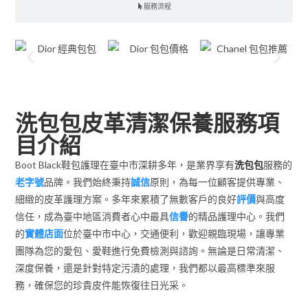
服務流程
洗包包皮革清潔保養服務項
目介紹
Boot Black鞋包護理在臺中市深耕多年，是業界享有
洗包包
服務的
老字號
品牌。我們始終秉持
誠信
原則，為每一位顧客提供專業、
細緻的皮革護理方案。多年來累積了無數客戶的良好
評價
與高度
信任，成為臺中地區消費者心中最具
信譽
的精品護理中心。我們
的
實體店面
位於臺中市中心，交通便利，歡迎親臨現場，讓專業
團隊為您的愛包、愛鞋進行免費檢測與諮詢。無論是日常清潔、
深度保養，還是針對特定污漬的處理，我們都以最高標準來服
務，確保您的珍貴皮件能恢復往日光采。