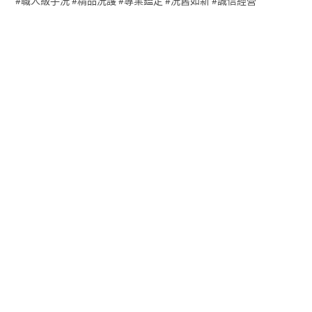
#職人級手洗 #精品洗護 #專業鑑定 #洗舊如新 #誠信經營