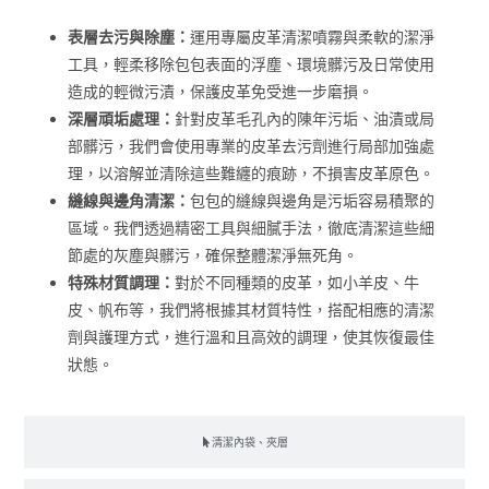
表層去污與除塵：
運用專屬皮革清潔噴霧與柔軟的潔淨
工具，輕柔移除包包表面的浮塵、環境髒污及日常使用
造成的輕微污漬，保護皮革免受進一步磨損。
深層頑垢處理：
針對皮革毛孔內的陳年污垢、油漬或局
部髒污，我們會使用專業的皮革去污劑進行局部加強處
理，以溶解並清除這些難纏的痕跡，不損害皮革原色。
縫線與邊角清潔：
包包的縫線與邊角是污垢容易積聚的
區域。我們透過精密工具與細膩手法，徹底清潔這些細
節處的灰塵與髒污，確保整體潔淨無死角。
特殊材質調理：
對於不同種類的皮革，如小羊皮、牛
皮、帆布等，我們將根據其材質特性，搭配相應的清潔
劑與護理方式，進行溫和且高效的調理，使其恢復最佳
狀態。
清潔內袋、夾層