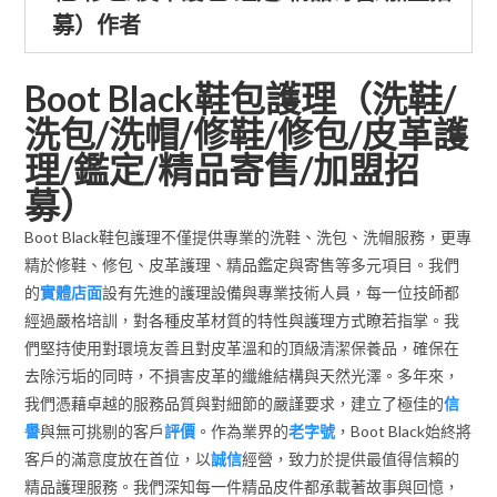
募）作者
Boot Black鞋包護理（洗鞋/
洗包/洗帽/修鞋/修包/皮革護
理/鑑定/精品寄售/加盟招
募）
Boot Black鞋包護理不僅提供專業的洗鞋、洗包、洗帽服務，更專
精於修鞋、修包、皮革護理、精品鑑定與寄售等多元項目。我們
的
實體店面
設有先進的護理設備與專業技術人員，每一位技師都
經過嚴格培訓，對各種皮革材質的特性與護理方式瞭若指掌。我
們堅持使用對環境友善且對皮革溫和的頂級清潔保養品，確保在
去除污垢的同時，不損害皮革的纖維結構與天然光澤。多年來，
我們憑藉卓越的服務品質與對細節的嚴謹要求，建立了極佳的
信
譽
與無可挑剔的客戶
評價
。作為業界的
老字號
，Boot Black始終將
客戶的滿意度放在首位，以
誠信
經營，致力於提供最值得信賴的
精品護理服務。我們深知每一件精品皮件都承載著故事與回憶，