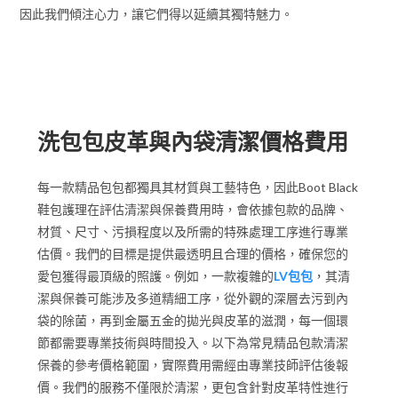
因此我們傾注心力，讓它們得以延續其獨特魅力。
收費價格
洗包包皮革與內袋清潔價格費用
每一款精品包包都獨具其材質與工藝特色，因此Boot Black
鞋包護理在評估清潔與保養費用時，會依據包款的品牌、
材質、尺寸、污損程度以及所需的特殊處理工序進行專業
估價。我們的目標是提供最透明且合理的價格，確保您的
愛包獲得最頂級的照護。例如，一款複雜的
LV包包
，其清
潔與保養可能涉及多道精細工序，從外觀的深層去污到內
袋的除菌，再到金屬五金的拋光與皮革的滋潤，每一個環
節都需要專業技術與時間投入。以下為常見精品包款清潔
保養的參考價格範圍，實際費用需經由專業技師評估後報
價。我們的服務不僅限於清潔，更包含針對皮革特性進行