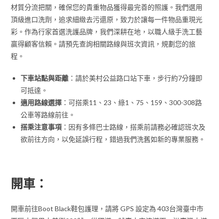
材質分流把關，確保您的貴重物品獲得最完善的照護。我們選用
頂級進口洗劑，追求細緻去污還原，致力於讓每一件物品重現光
彩。作為行家首選洗護品牌，我們深耕在地，以職人級手洗工藝
贏得顧客信賴。請預先查詢相關路線與班次資訊，規劃您的旅
程。
下車站點與距離
：請於美村公益路口站下車，步行約7分鐘即
可抵達。
適用路線選擇
：可搭乘11、23、綠1、75、159、300-308路
公車等路線前往。
搭乘注意事項
：因有多條巴士路線，搭乘前請務必確認班次及
欲前往方向，以免延誤行程，錯過我們洗舊如新的專業服務。
開車：
開車前往Boot Black鞋包護理，請將 GPS 設定為 403台灣臺中市