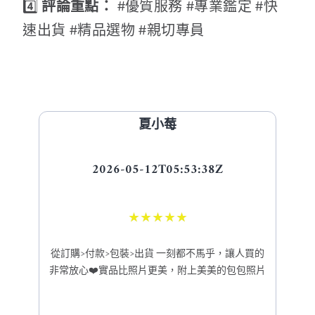
4️⃣
評論重點：
#優質服務 #專業鑑定 #快
速出貨 #精品選物 #親切專員
夏小莓
2026-05-12T05:53:38Z
★
★
★
★
★
從訂購>付款>包裝>出貨 一刻都不馬乎，讓人買的
非常放心❤️實品比照片更美，附上美美的包包照片