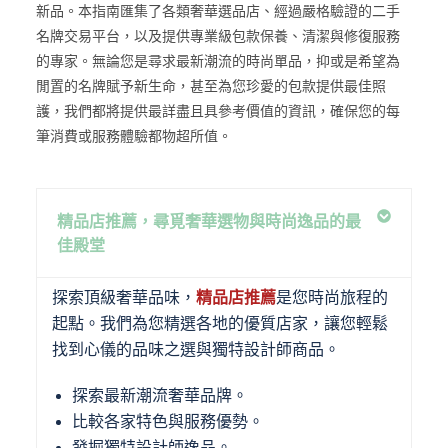
新品。本指南匯集了各類奢華選品店、經過嚴格驗證的二手
名牌交易平台，以及提供專業級包款保養、清潔與修復服務
的專家。無論您是尋求最新潮流的時尚單品，抑或是希望為
閒置的名牌賦予新生命，甚至為您珍愛的包款提供最佳照
護，我們都將提供最詳盡且具參考價值的資訊，確保您的每
筆消費或服務體驗都物超所值。
精品店推薦，尋覓奢華選物與時尚逸品的最
佳殿堂
探索頂級奢華品味，
精品店推薦
是您時尚旅程的
起點。我們為您精選各地的優質店家，讓您輕鬆
找到心儀的品味之選與獨特設計師商品。
探索最新潮流奢華品牌。
比較各家特色與服務優勢。
發掘獨特設計師逸品。