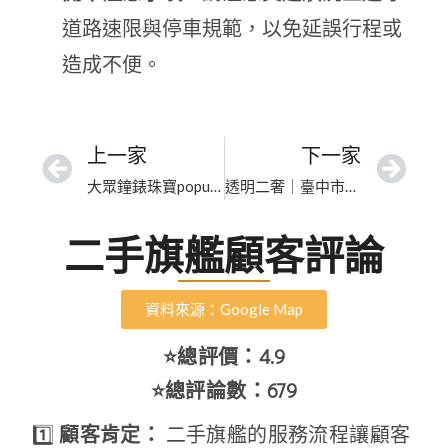
道路速限與停車規範，以免延誤行程或
造成不便。
上一家
下一家
大眾鐘錶珠寶popular/高價收購各國名錶.珠寶/國外代購全新名錶｜新竹市精品高價收購｜誠信專業買賣保值
透明二奢｜臺中市精品專業鑑定｜行家信賴的優質首選
二手旗艦顧客評論
資料來源：Google Map
⭐總評價：4.9
⭐總評論數：679
1️⃣
顧客肯定：
二手旗艦的服務流程讓顧客