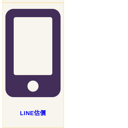
LINE估價