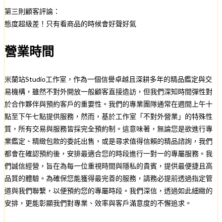
第三則顧客評論：
態度超級差！只有看商品的時候會好聲好氣
營業時間
米蘭站Studio工作室，作為一個信譽卓越且深耕多年的精品鑑定與交
易機構，雖然不對外開放一般顧客直接造訪，但我們深知時間彈性對
於合作夥伴與預約客戶的重要性。我們的專業團隊通常在週間上午十
點至下午七點提供服務，然而，基於工作室「不對外營業」的特殊性
質，所有交易與服務皆採完全預約制。這意味著，無論您是欲進行專
業鑑定、精緻包款的委託出售，或是尋求值得信賴的精品諮詢，我們
都會在確認預約後，安排最適合您的時段進行一對一的專屬服務。我
們誠信經營，旨在為每一位重視時間與隱私的貴賓，提供最便捷且高
品質的體驗。為確保您能獲得最完善的服務，請務必提前透過指定管
道與我們聯繫，以便預約您的專屬時段。我們深信，透過如此細緻的
安排，更能彰顯我們對專業、效率與客戶滿意度的不懈追求。