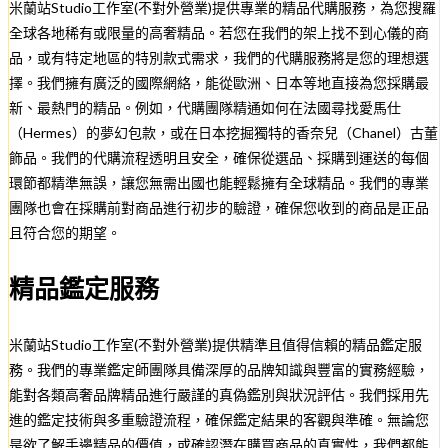
米蘭站Studio工作室(不對外營業)提供專業的精品代購服務，為您搜羅
全球各地稀有或限量的高奢精品。若您在我們的架上找不到心儀的商
品，或有特定地區的特別款式需求，我們的代購服務將是您的理想選
擇。我們擁有廣泛的國際網絡，能從歐洲、日本等地直接為您採購最
新、最熱門的精品。例如，代購團隊精通如何在法國尋找愛馬仕
（Hermes）的夢幻包款，或在日本挖掘獨特的香奈兒（Chanel）古董
飾品。我們的代購流程透明且安全，確保從選品、採購到運送的每個
環節都精準無誤，讓您無需出國也能輕鬆擁有全球精品。我們的專業
團隊也會在採購前對商品進行初步的驗證，確保您收到的商品是正品
且符合您的期望。
精品鑑定服務
米蘭站Studio工作室(不對外營業)提供精準且值得信賴的精品鑑定服
務。我們的專業鑑定師團隊具備深厚的品牌知識與豐富的實務經驗，
能對各類高奢品牌精品進行嚴謹的真偽鑑別與狀況評估。我們採用先
進的鑑定技術與多重驗證流程，確保鑑定結果的客觀與準確。無論您
是欲了解手邊精品的價值，或確認潛在購買商品的真實性，我們都能