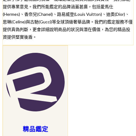
提供專業意見。我們所能鑑定的品牌涵蓋甚廣，包括愛馬仕
(Hermes)、香奈兒(Chanel)、路易威登(Louis Vuitton)、迪奧(Dior)、
思琳(Celine)與古馳(Gucci)等全球頂級奢華品牌。我們的鑑定服務不僅
提供真偽判斷，更會詳細說明商品的狀況與潛在價值，為您的精品投
資提供堅實後盾。
精品鑑定