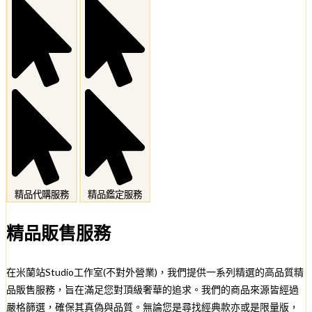
精品代購服務
精品鑑定服務
精品販售服務
在米蘭站Studio工作室(不對外營業)，我們提供一系列精選的高品質精
品販售服務，旨在滿足您對頂級奢華的追求。我們的商品來源皆經過
嚴格篩選，確保其真偽與品質。無論您是尋找經典款亦或是限量版，