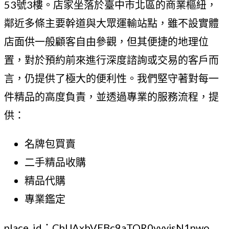
53號3樓。店家坐落於臺中市北區的商業樞紐，
鄰近多條主要幹道與大眾運輸站點，雖不設實體
店面供一般顧客自由參觀，但其便捷的地理位
置，對於預約前來進行深度諮詢或交易的客戶而
言，仍提供了極大的便利性。我們堅守著對每一
件精品的高度負責，並透過專業的服務流程，提
供：
名牌包買賣
二手精品收購
精品代購
專業鑑定
place_id：ChIJAxbVEBc9aTQR0yvyjsN1nwo