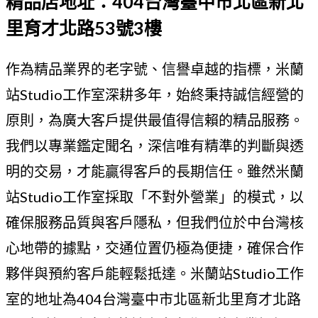
精品店地址：404台灣臺中市北區新北
里育才北路53號3樓
作為精品業界的老字號、信譽卓越的指標，米蘭
站Studio工作室深耕多年，始終秉持誠信經營的
原則，為廣大客戶提供最值得信賴的精品服務。
我們以專業鑑定聞名，深信唯有精準的判斷與透
明的交易，才能贏得客戶的長期信任。雖然米蘭
站Studio工作室採取「不對外營業」的模式，以
確保服務品質與客戶隱私，但我們位於中台灣核
心地帶的據點，交通位置仍極為便捷，確保合作
夥伴與預約客戶能輕鬆抵達。米蘭站Studio工作
室的地址為404台灣臺中市北區新北里育才北路