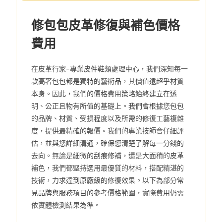
修包包皮革修復與補色價格
費用
在皮革行家–專業皮件鞋類處理中心，我們深知每一
款高奢包包都是獨特的藝術品，其價值遠超乎材質
本身。因此，我們的價格費用策略始終建立在透
明、公正且物有所值的基礎上。我們會根據您包包
的品牌、材質、受損程度以及所需的修復工藝複雜
度，提供最精確的報價。我們的專業技師會仔細評
估，並與您詳細溝通，確保您清楚了解每一分錢的
去向。無論是細微的刮痕修補，還是大面積的皮革
補色，我們都堅持選用最優質的材料，搭配精湛的
技術，力求達到原廠級的修復效果。以下為部分常
見品牌與服務項目的參考價格範圍，實際費用仍需
依實體檢測結果為準。