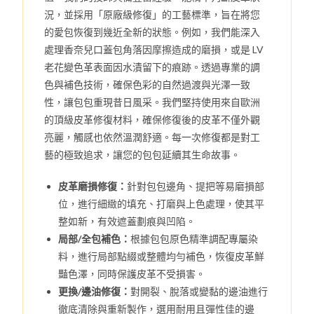
況，並採用「原廠級修復」的工藝標準，旨在將您
的愛包恢復到幾近全新的狀態。例如，我們能深入
處理香奈兒口蓋包角落因摩擦造成的磨損，或是 LV
老花變色革表面因水漬留下的痕跡。透過專業的調
色與補色技術，確保色彩的自然過渡與光澤一致
性，讓包包重現昔日風采。我們堅持使用來自歐洲
的頂級皮革修復材料，確保修復後的皮革不僅外觀
亮麗，觸感也依然溫潤舒適。每一次修復都是對工
藝的極致追求，讓您的包包延續其生命故事。
皮革磨損修復：
針對包包邊角、提把等易磨損部
位，進行細緻的填充、打磨與上色處理，使其平
整如新，有效遮蓋劃痕與凹陷。
局部/全包補色：
根據包包原色精準調配專屬染
料，進行局部點綴或整體均勻補色，恢復皮革鮮
豔色澤，同時保護皮革不受損害。
更換/邊油修復：
對開裂、脫落或變黏的邊油進行
徹底清除與重新製作，選用耐用且彈性佳的邊