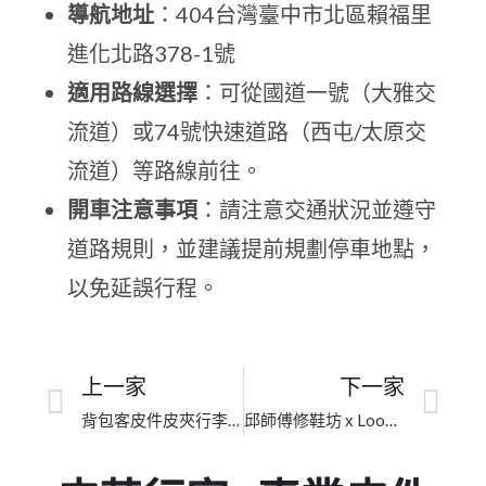
導航地址
：404台灣臺中市北區賴福里
進化北路378-1號
適用路線選擇
：可從國道一號（大雅交
流道）或74號快速道路（西屯/太原交
流道）等路線前往。
開車注意事項
：請注意交通狀況並遵守
道路規則，並建議提前規劃停車地點，
以免延誤行程。
上一家
下一家
背包客皮件皮夾行李箱｜新竹市邊油重製｜細膩修復、煥然一新
邱師傅修鞋坊 x Loona工作室｜專業安全鞋販售｜台中大里修鞋修包｜臺中市背帶改短打洞｜五星口碑推薦、高奢皮件維修