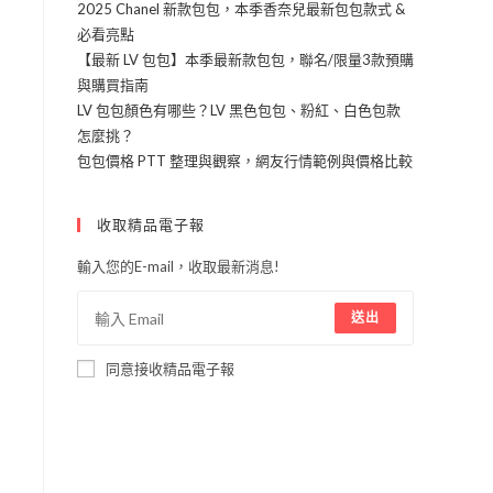
2025 Chanel 新款包包，本季香奈兒最新包包款式 &
必看亮點
【最新 LV 包包】本季最新款包包，聯名/限量3款預購
與購買指南
LV 包包顏色有哪些？LV 黑色包包、粉紅、白色包款
各
怎麼挑？
皆
包包價格 PTT 整理與觀察，網友行情範例與價格比較
外
收取精品電子報
件
輸入您的E-mail，收取最新消息!
得
送出
同意接收精品電子報