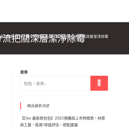
分流把關深層潔淨除霉
洗包修鞋修包｜臺中市精品洗護｜嚴格材質分流把關深層潔淨除霉
搜尋
搜
尋
精品最新消息
【Dior 最新款包包】2025預購與上市時間表，材質
與工藝，投資/保值評估、搭配建議