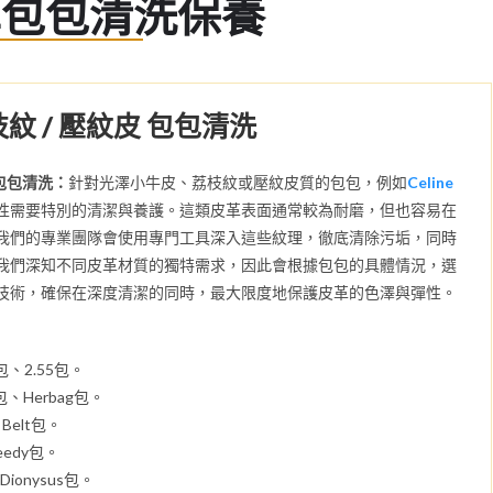
革包包清洗保養
枝紋 / 壓紋皮 包包清洗
 包包清洗：
針對光澤小牛皮、荔枝紋或壓紋皮質的包包，例如
Celine
性需要特別的清潔與養護。這類皮革表面通常較為耐磨，但也容易在
我們的專業團隊會使用專門工具深入這些紋理，徹底清除污垢，同時
我們深知不同皮革材質的獨特需求，因此會根據包包的具體情況，選
技術，確保在深度清潔的同時，最大限度地保護皮革的色澤與彈性。
、2.55包。
e包、Herbag包。
、Belt包。
peedy包。
Dionysus包。