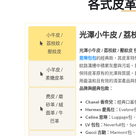
各式皮
光澤小牛皮 / 荔
小牛皮 /
荔枝紋 /
光澤小牛皮 / 荔枝紋 / 壓紋皮
壓紋皮
思琳包包
的經典款，其皮革特
紋路溝槽中積累灰塵與污垢。
小羊皮 /
保持皮革原有的光澤與質感。
柔嫩皮革
用最溫和且有效的清潔產品與
品牌與經典包款：
麂皮 / 磨
Chanel 香奈兒：
經典口蓋包
砂革 / 絨
Hermes 愛馬仕：
Evelyn
面革 / 牛
Celine 思琳：
Luggage包
巴革
LV 包包：
Neverfull包、S
Gucci 古馳：
Marmont包、