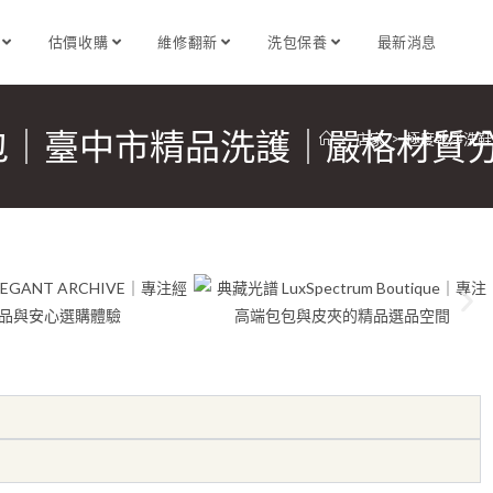
識
估價收購
維修翻新
洗包保養
最新消息
包｜臺中市精品洗護｜嚴格材質
>
店家
>
極度乾淨洗鞋