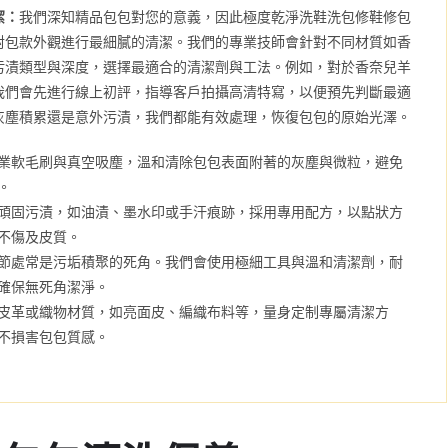
潔：
我們深知精品包包對您的意義，因此極度乾淨洗鞋洗包修鞋修包
對包款外觀進行最細膩的清潔。我們的專業技師會針對不同材質如香
污漬類型與深度，選擇最適合的清潔劑與工法。例如，對於香奈兒羊
我們會先進行線上初評，指導客戶拍攝高清特寫，以便預先判斷最適
灰塵積累還是意外污漬，我們都能有效處理，恢復包包的原始光澤。
業軟毛刷與真空吸塵，溫和清除包包表面附著的灰塵與微粒，避免
。
頑固污漬，如油漬、墨水印或手汗痕跡，採用專用配方，以點狀方
不傷及皮質。
節處常是污垢積聚的死角。我們會使用極細工具與溫和清潔劑，耐
確保無死角潔淨。
皮革或織物材質，如亮面皮、編織布料等，量身定制專屬清潔方
不損害包包質感。