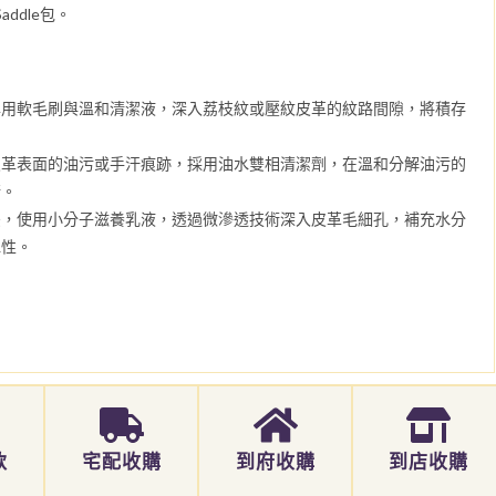
Saddle包。
專用軟毛刷與溫和清潔液，深入荔枝紋或壓紋皮革的紋路間隙，將積存
皮革表面的油污或手汗痕跡，採用油水雙相清潔劑，在溫和分解油污的
衡。
後，使用小分子滋養乳液，透過微滲透技術深入皮革毛細孔，補充水分
彈性。
款
宅配收購
到府收購
到店收購