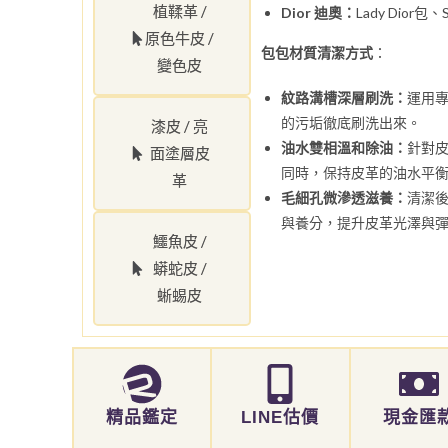
植鞣革 /
Dior 迪奧：
Lady Dior包、
原色牛皮 /
包包材質清潔方式
：
變色皮
紋路溝槽深層刷洗：
運用
的污垢徹底刷洗出來。
漆皮 / 亮
油水雙相溫和除油：
針對
面塗層皮
同時，保持皮革的油水平
革
毛細孔微滲透滋養：
清潔
與養分，提升皮革光澤與
鱷魚皮 /
蟒蛇皮 /
蜥蜴皮
精品鑑定
LINE估價
現金匯