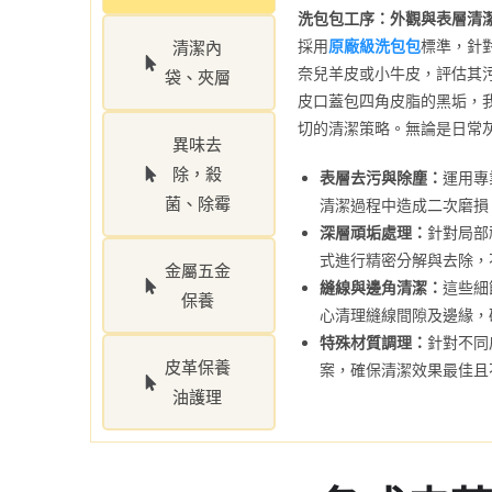
洗包包工序：外觀與表層清
採用
原廠級洗包包
標準，針
清潔內
奈兒羊皮或小牛皮，評估其
袋、夾層
皮口蓋包四角皮脂的黑垢，
切的清潔策略。無論是日常
異味去
除，殺
表層去污與除塵：
運用專
菌、除霉
清潔過程中造成二次磨損
深層頑垢處理：
針對局部
式進行精密分解與去除，
金屬五金
縫線與邊角清潔：
這些細
保養
心清理縫線間隙及邊緣，
特殊材質調理：
針對不同
皮革保養
案，確保清潔效果最佳且
油護理