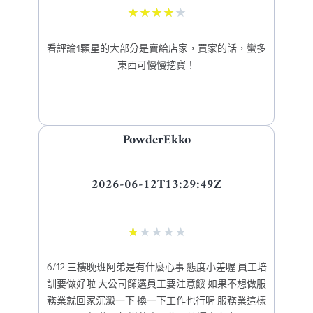
★
★
★
★
★
看評論1顆星的大部分是賣給店家，買家的話，蠻多
東西可慢慢挖寶！
PowderEkko
2026-06-12T13:29:49Z
★
★
★
★
★
6/12 三樓晚班阿弟是有什麼心事 態度小差喔 員工培
訓要做好啦 大公司篩選員工要注意餒 如果不想做服
務業就回家沉澱一下 換一下工作也行喔 服務業這樣