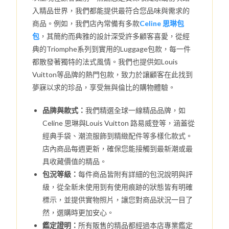
入精品世界，我們都能提供最符合您品味與需求的
商品。例如，我們店內常備有多款
Celine 思琳包
包
，其簡約而典雅的設計深受許多顧客喜愛，從經
典的Triomphe系列到實用的Luggage包款，每一件
都散發著獨特的法式風情。我們也提供如Louis
Vuitton等品牌的熱門包款，致力於讓顧客在此找到
夢寐以求的珍品，享受無與倫比的購物體驗。
品牌與款式：
我們精選全球一線精品品牌，如
Celine 思琳與Louis Vuitton 路易威登等，涵蓋從
經典手袋、潮流服飾到精緻配件等多樣化款式。
店內商品每週更新，確保您能接觸到最新潮或最
具收藏價值的精品。
包況等級：
每件商品皆附有詳細的包況說明與評
級，從全新未使用到有使用痕跡的狀態皆有明確
標示，並提供實物照片，讓您對商品狀況一目了
然，選購時更加安心。
鑑定證明：
所有販售的精品都經過本店專業鑑定