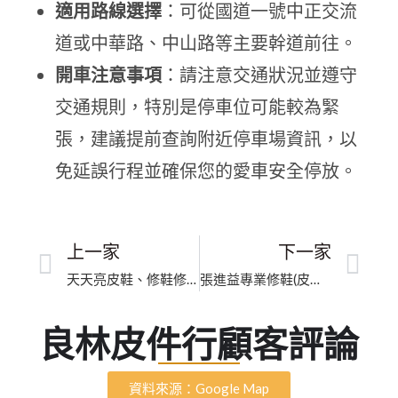
適用路線選擇
：可從國道一號中正交流
道或中華路、中山路等主要幹道前往。
開車注意事項
：請注意交通狀況並遵守
交通規則，特別是停車位可能較為緊
張，建議提前查詢附近停車場資訊，以
免延誤行程並確保您的愛車安全停放。
上一家
下一家
天天亮皮鞋、修鞋修包包洗鞋洗名牌包總店｜臺中細緻還原
張進益專業修鞋(皮包拉鏈）｜新北市皮革補色翻新｜五星口碑推薦皮件維修、高奢包修復
良林皮件行顧客評論
資料來源：Google Map