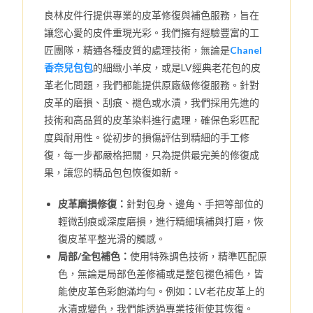
良林皮件行提供專業的皮革修復與補色服務，旨在
讓您心愛的皮件重現光彩。我們擁有經驗豐富的工
匠團隊，精通各種皮質的處理技術，無論是
Chanel
香奈兒包包
的細緻小羊皮，或是LV經典老花包的皮
革老化問題，我們都能提供原廠級修復服務。針對
皮革的磨損、刮痕、褪色或水漬，我們採用先進的
技術和高品質的皮革染料進行處理，確保色彩匹配
度與耐用性。從初步的損傷評估到精細的手工修
復，每一步都嚴格把關，只為提供最完美的修復成
果，讓您的精品包包恢復如新。
皮革磨損修復：
針對包身、邊角、手把等部位的
輕微刮痕或深度磨損，進行精細填補與打磨，恢
復皮革平整光滑的觸感。
局部/全包補色：
使用特殊調色技術，精準匹配原
色，無論是局部色差修補或是整包褪色補色，皆
能使皮革色彩飽滿均勻。例如：LV老花皮革上的
水漬或變色，我們能透過專業技術使其恢復。