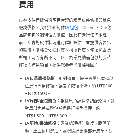
費用
良林皮件行提供透明且合理的精品皮件修復與補色
服務價格，我們深知每件
LV包包
、Chanel、Dior等
品牌包包的獨特性與價值，因此在進行任何處理
前，都會對皮件狀況進行詳細評估，並提供客製化
的報價。價格會依據材質、損壞程度、修復範圍及
所需工時而有所不同。以下為常見精品包款的皮革
修復與補色項目，提供您參考的價格範圍：
LV皮革磨損修復：
針對邊角、提把等常見磨損部
位進行專業修復，讓皮革恢復平滑，約 NT$800
– NT$3,500。
LV局部/全包補色：
根據原色調精準調配染料，針
對局部色差或整包褪色進行補色處理，約
NT$1,500 – NT$8,000。
LV更換/邊油修復：
專業處理邊油龜裂、脫落問
題，重上耐用邊油，或視情況更換部分皮革，約