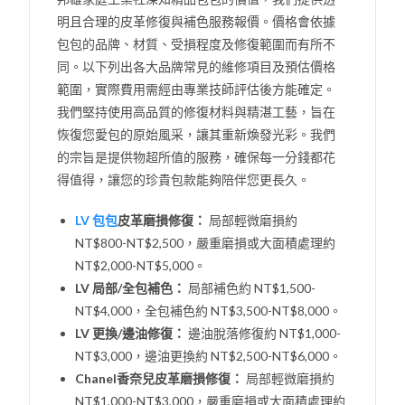
明且合理的皮革修復與補色服務報價。價格會依據
包包的品牌、材質、受損程度及修復範圍而有所不
同。以下列出各大品牌常見的維修項目及預估價格
範圍，實際費用需經由專業技師評估後方能確定。
我們堅持使用高品質的修復材料與精湛工藝，旨在
恢復您愛包的原始風采，讓其重新煥發光彩。我們
的宗旨是提供物超所值的服務，確保每一分錢都花
得值得，讓您的珍貴包款能夠陪伴您更長久。
LV 包包
皮革磨損修復：
局部輕微磨損約
NT$800-NT$2,500，嚴重磨損或大面積處理約
NT$2,000-NT$5,000。
LV 局部/全包補色：
局部補色約 NT$1,500-
NT$4,000，全包補色約 NT$3,500-NT$8,000。
LV 更換/邊油修復：
邊油脫落修復約 NT$1,000-
NT$3,000，邊油更換約 NT$2,500-NT$6,000。
Chanel香奈兒皮革磨損修復：
局部輕微磨損約
NT$1,000-NT$3,000，嚴重磨損或大面積處理約