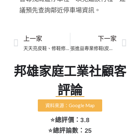
議預先查詢鄰近停車場資訊。
上一家
下一家
天天亮皮鞋、修鞋修包包洗鞋洗名牌包總店｜臺中細緻還原
張進益專業修鞋(皮包拉鏈）｜新北市皮革補色翻新｜五星口碑推薦皮件維修、高奢包修復
邦雄家庭工業社顧客
評論
資料來源：Google Map
⭐總評價：3.8
⭐總評論數：25