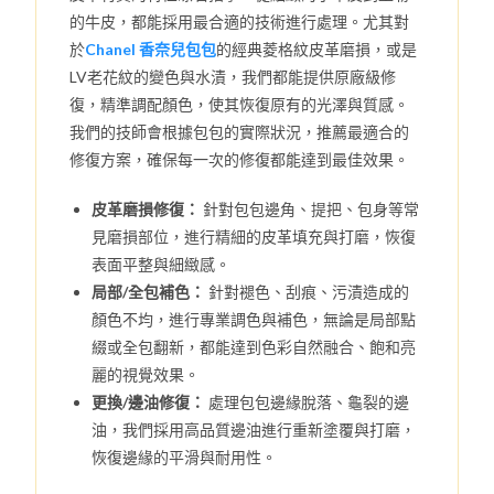
的牛皮，都能採用最合適的技術進行處理。尤其對
於
Chanel 香奈兒包包
的經典菱格紋皮革磨損，或是
LV老花紋的變色與水漬，我們都能提供原廠級修
復，精準調配顏色，使其恢復原有的光澤與質感。
我們的技師會根據包包的實際狀況，推薦最適合的
修復方案，確保每一次的修復都能達到最佳效果。
皮革磨損修復：
針對包包邊角、提把、包身等常
見磨損部位，進行精細的皮革填充與打磨，恢復
表面平整與細緻感。
局部/全包補色：
針對褪色、刮痕、污漬造成的
顏色不均，進行專業調色與補色，無論是局部點
綴或全包翻新，都能達到色彩自然融合、飽和亮
麗的視覺效果。
更換/邊油修復：
處理包包邊緣脫落、龜裂的邊
油，我們採用高品質邊油進行重新塗覆與打磨，
恢復邊緣的平滑與耐用性。