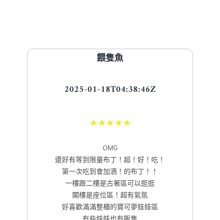
餵隻魚
2025-01-18T04:38:46Z
★
★
★
★
★
OMG
還好有等到限量布丁！超！好！吃！
第一次吃到會加酒！的布丁！！
一樓跟二樓是古著區可以逛逛
閣樓是座位區！超有氣氛
好喜歡滿滿整櫃的寶可夢娃娃區
有些娃娃也有販售