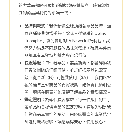
的奢華品都經過嚴格的篩選與品質檢查，確保您收
到的商品與我們的承諾一致。
品牌與款式：
我們精選全球頂級奢華品品牌，涵
蓋各種經典與當季熱門款式。從優雅的Celine
Triomphe手袋到實用的LV Neverfull托特包，我
們努力滿足不同顧客的品味與需求，確保每件商
品都具有其獨特的魅力與市場價值。
包況等級：
每件奢華品，無論新舊，都會經過我
們專業團隊的仔細評估，並詳細標示其包況等
級。從全新（N）到輕微使用（SA），我們以客
觀的標準呈現商品的真實狀態，確保資訊透明公
開，讓您在購買前能清楚了解商品的實際情況。
鑑定證明：
為確保顧客權益，每一件販售的二手
奢華品均會提供專業的鑑定證明。這項證明是我
們對商品真實性的承諾，由經驗豐富的專業鑑定
師進行嚴格檢驗，讓您購得安心，使用放心。