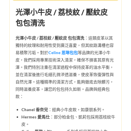
光澤小牛皮 / 荔枝紋 / 壓紋皮
包包清洗
光澤小牛皮 / 荔枝紋 / 壓紋皮 包包清洗
：這類皮革以其
獨特的紋理和耐用性受到廣泛喜愛，但其紋路溝槽也容
易積聚污垢。對於
Celine 思琳包包
等品牌的光澤小牛
皮，我們採用專業技術深入清潔，確保不損害其原有光
澤。我們特別注重在清潔過程中保持皮革的油水平衡，
並在清潔後進行毛細孔微滲透滋養，使皮革恢復彈性與
自然光澤。這種精準的清潔方式，能夠徹底去除髒污，
同時滋養皮革，讓您的包包持久如新。品牌與經典包
款：
Chanel 香奈兒
：經典小牛皮款，如康朋系列。
Hermes 愛馬仕
：部分柏金包、凱莉包採用荔枝紋牛
皮。