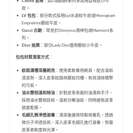
Celine 思琳
：如Luggage系列多採用荔枝紋小牛
皮。
LV 包包
：部分款式採用Epi水波紋牛皮或Monogram
Empreinte壓紋牛皮。
Gucci 古馳
：常見於Dionysus酒神包或Marmont系
列。
Dior 迪奧
：部分Lady Dior選用壓紋小牛皮。
包包材質清潔方式
：
紋路溝槽深層刷洗
：使用柔軟專用刷具，配合溫和
清潔劑，深入皮革紋路與壓紋凹槽，有效清除積聚
的污垢。
油水雙相溫和除油
：針對皮革表面的油漬與手汗，
採用油水雙相技術，溫和分解油垢，同時避免皮革
過度乾燥。
毛細孔微滲透滋養
：清潔後運用特製保養乳，透過
微分子滲透技術，深入皮革毛細孔進行滋養，恢復
皮革柔軟度與光澤。