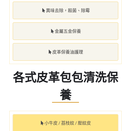
異味去除，殺菌、除霉
金屬五金保養
皮革保養油護理
各式皮革包包清洗保
養
小牛皮 / 荔枝紋 / 壓紋皮