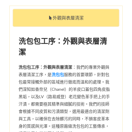
外觀與表層清潔
洗包包工序：外觀與表層清
潔
洗包包工序：外觀與表層清潔
：我們的專業外觀與
表層清潔工序，是
洗包包
服務的首要環節，針對包
包最常接觸外部的區域進行徹底而溫和的處理。我
們深知如香奈兒（Chanel）的羊皮口蓋包四角皮脂
黑垢，以及LV（路易威登）老花變色革手把上的手
汗漬，都需要極其精準與細膩的技術。我們的技師
會根據不同皮質和污漬類型，選用最適合的清潔劑
與工具，以確保在去除髒污的同時，不損害皮革本
身的質感與光澤。這種原廠級洗包包的工藝傳承，