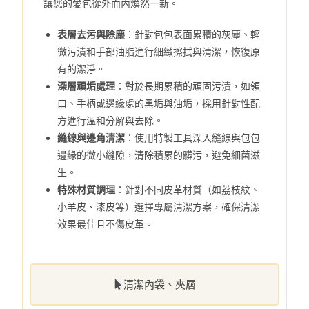
讓您的愛包從外而內煥然一新。
表層去污與除塵
：針對包包表面累積的灰塵、輕
微污漬和手部油脂進行細緻擦拭與清潔，恢復原
有的潔淨。
深層頑垢處理
：對於長期累積的頑固污漬，如領
口、手柄或邊緣處的黑垢與油垢，採用針對性配
方進行溫和分解與去除。
縫線與邊角清潔
：使用特製工具深入縫線與包包
邊緣的微小縫隙，清除積累的髒污，避免細菌滋
生。
特殊材質調理
：針對不同皮革材質（如荔枝紋、
小羊皮、漆皮等）選擇專屬清潔方案，確保清潔
效果最佳且不傷皮革。
清潔內袋、夾層