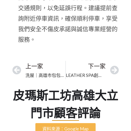
交通規則，以免延誤行程。建議提前查
詢附近停車資訊，確保順利停車，享受
我們安全不傷皮承諾與誠信專業經營的
服務。
上一家
下一家
洗屋｜高雄市包包深層清潔｜在地專家高效除霉殺菌護理
LEATHER SPA創盛皮革專業整染「台中店」－名牌包精品維修清潔染色｜包包保養｜專業洗包店｜西區｜勤美誠品綠園道｜臺中市老花包包除霉除臭｜洗舊如新表層內袋清潔、除霉殺菌
皮瑪斯工坊高雄大立
門市顧客評論
資料來源：Google Map