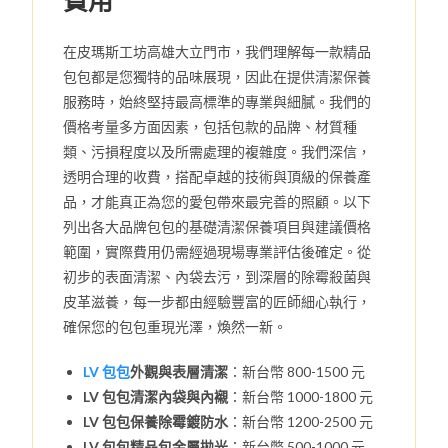
費用
在皮瑪斯工坊高雄大立門市，我們理解每一款精品
包包都是您獨特的品味展現，因此在提供清潔保養
服務時，始終堅持最高標準的專業與細膩。我們的
價格考量多方面因素，包括包款的品牌、材質種
類、污損程度以及所需處理的複雜度。我們深信，
透明合理的收費，搭配卓越的技術與頂級的保養產
品，才能真正為您的愛包帶來最完善的照顧。以下
列出各大品牌包包的基礎清潔保養項目與建議價格
範圍，實際費用仍需經過現場專業評估後確定。從
初步的表面清潔、內袋去污，到深層的除霉殺菌與
皮革滋養，每一步都由經驗豐富的匠師細心執行，
確保您的包包重現光澤，煥然一新。
LV 包包
外觀與表層清潔
：新台幣 800-1500 元
LV 包包清潔內袋與內襯
：新台幣 1000-1800 元
LV 包包保養除霉鍍防水
：新台幣 1200-2500 元
LV 包包精品包金屬拋光
：新台幣 500-1000 元