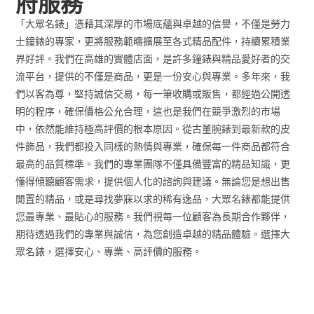
府服務
「大眾名錶」憑藉其深厚的市場底蘊與卓越的信譽，不僅是勞力
士鐘錶的專家，更將服務範疇擴展至各式精品配件，持續累積業
界好評。我們在高雄的實體店面，是許多鐘錶與精品愛好者的交
流平台，提供的不僅是商品，更是一份安心與專業。多年來，我
們以客為尊，堅持誠信交易，每一筆收購或販售，都經過公開透
明的程序，確保價格公允合理，這也是我們在競爭激烈的市場
中，依然能維持極高評價的根本原因。從古董腕錶到最新款的皮
件飾品，我們都投入同樣的熱情與專業，確保每一件商品都符合
最高的品質標準。我們的專業團隊不僅具備豐富的精品知識，更
懂得傾聽顧客需求，提供個人化的諮詢與建議。無論您是想出售
閒置的精品，或是尋找夢寐以求的稀有逸品，大眾名錶都能提供
您最專業、最貼心的服務。我們視每一位顧客為長期合作夥伴，
期待透過我們的專業與誠信，為您創造卓越的精品體驗。選擇大
眾名錶，選擇安心、專業、高評價的服務。
收費價格