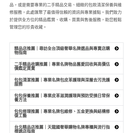
品，或是需要專業的二手精品交易、細緻的包款清潔保養與維
修服務，此處匯聚了最值得信賴的資訊與專業據點。我們致力
於提供全方位的精品鑑賞、收購、買賣與售後服務，助您輕鬆
管理您的珍貴收藏。
精品店推薦｜尋訪全台頂級奢華名牌選品與專賣店購
物指南
二手精品收購推薦｜專業名牌物品舊愛回收與高價估
價鑑定買賣
包包清潔推薦｜專業名牌包皮革護理與深層去污洗護
服務
包包保養推薦｜專業皮革滋潤護理與預防受損日常保
養方法
包包修理推薦｜專業名牌包維修、五金更換與結構修
復工藝
台北精品店推薦｜天龍國奢華購物名牌專櫃與流行指
標選店指南