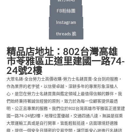
FB粉絲團
Instagram
threads 脆
精品店地址：802台灣高雄
市苓雅區正道里建國一路74-
24號2樓
大眾名錶-全台勞力士高價收購-勞力士名錶買賣-全台到府服務，
作為業界的老字號，以信譽卓越、深耕多年的專業形象深植人
心，是您在勞力士名錶買賣與鑑定領域上最值得信賴的夥伴。我
們始終秉持著誠信經營的原則，致力於為每一位顧客提供最透
明、公正且專業的服務。我們位於802台灣高雄市苓雅區正道里建
國一路74-24號2樓，地理位置優越，交通四通八達，無論是搭乘
大眾運輸工具或是自行開車，皆能輕鬆抵達。店面環境舒適雅
緻，提供一個安全且隱密的交易空間，讓您能安心地進行名錶諮