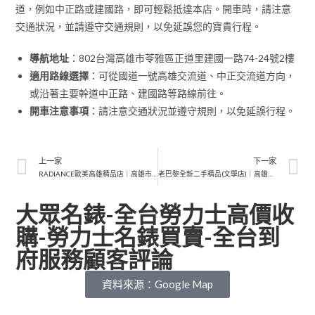
道，例如中正路或建國路，即可輕鬆抵達本店。開車時，請注意
交通狀況，並請遵守交通規則，以免延誤您的寶貴行程。
導航地址
：802台灣高雄市苓雅區正道里建國一路74-24號2樓
適用路線選擇
：可從國道一號高雄交流道、中正交流道方向，
或沿著主要幹道中正路、建國路等路線前往。
開車注意事項
：請注意交通狀況並遵守規則，以免延誤行程。
上一家
下一家
RADIANCE歐美高雄精品店｜高雄市精品包代購｜行家首選的高奢品鑒平台
老巴黎全新二手精品(文學店)｜高雄二手包｜權威鑑定，安心選購
大眾名錶-全台勞力士高價收
購-勞力士名錶買賣-全台到
府服務顧客評論
資料來源：Google Map