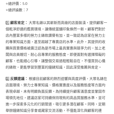
⭐總評價：5.0
⭐總評論數：7
1️⃣
顧客肯定：
大眾名錶以其嶄新而高級的店面裝潢，提供顧客一
個乾淨舒適的鑑賞環境，讓傳統當舖印象煥然一新。顧客們對於
店內豐富多樣的勞力士錶款讚譽有加，並一致認為店家在勞力士
的專業知識方面，甚至超越了專賣店的水準。此外，其提供的收
購與買賣價格被廣泛認為是市場上最具實惠與競爭力的，加上老
闆與店員親切、耐心且專業的服務態度，即便面對有選擇障礙的
顧客，也能細心引導，讓整個交易過程輕鬆自在，不僅買到心儀
的錶款，更能學習到豐富的鐘錶知識，因此深受推薦與肯定。
2️⃣
反饋建議：
根據目前顧客的熱烈迴響與高度評價，大眾名錶在
店面環境、勞力士專業知識、價格實惠度以及服務態度等方面均
表現卓越，未有明顯負面反饋。為持續提升顧客滿意度並鞏固市
場領先地位，建議店家可持續保持現有的高品質服務水準，並可
進一步探索多元化的行銷管道，吸引更多潛在顧客。同時，定期
舉辦鐘錶知識分享會或藏家交流活動，不僅能深化與顧客的連