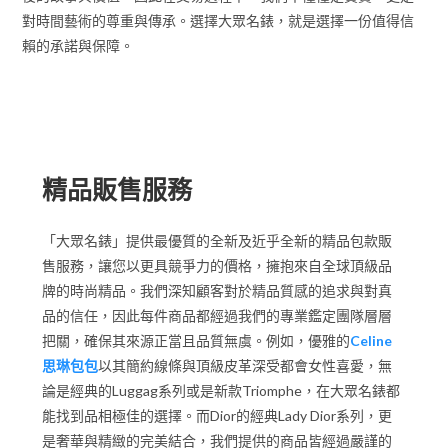
對時間藝術的尊重與傳承。選擇大眾名錶，就是選擇一份值得信
賴的承諾與保障。
精品販售服務
精品販售服務
「大眾名錶」提供最優質的全新及近乎全新的精品包款販
售服務，讓您以更具競爭力的價格，擁抱來自全球頂級品
牌的時尚精品。我們深知顧客對於精品質感的追求與對真
品的信任，因此每件商品都經過我們的專業鑑定團隊層層
把關，確保其來源正當且品質無虞。例如，優雅的
Celine
思琳包包
以其簡約線條與頂級皮革深受都會女性喜愛，無
論是經典的Luggag系列或是新款Triomphe，在大眾名錶都
能找到品相極佳的選擇。而Dior的經典Lady Dior系列，更
是奢華與精緻的完美結合，我們提供的商品皆經過嚴謹的