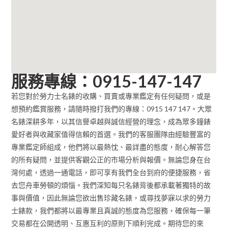
服務專線：0915-147-147
若您對於勞力士名錶的收購、買賣或專業鑑定有任何疑問，或是
想預約鑑賞服務，請隨時撥打我們的專線：0915 147 147。大眾
名錶深耕多年，以其信譽卓越與誠信經營的理念，成為眾多鐘錶
愛好者與收藏家值得信賴的首選。我們的客服團隊由經驗豐富的
專業鑑定師組成，他們將以最熱忱、最詳盡的態度，耐心解答您
的所有疑問，並提供客觀公正的市場分析與報價。無論您身在台
灣何處，透過一通電話，即可享有我們全台到府的便捷服務，省
去您舟車勞頓的煩惱。我們深知每只名錶背後都承載著獨特的故
事與價值，因此無論您欲出售珍藏名錶，或尋找夢寐以求的勞力
士錶款，我們都將以最專業且真誠的態度為您服務，確保每一筆
交易都在公開透明、互惠互利的原則下順利完成。期待您的來