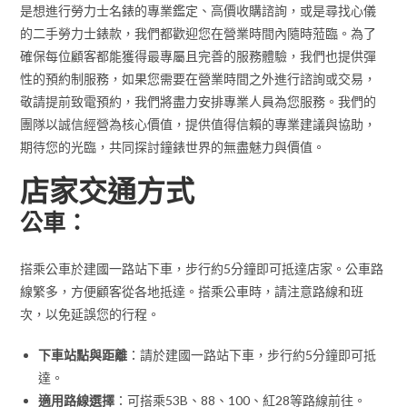
是想進行勞力士名錶的專業鑑定、高價收購諮詢，或是尋找心儀
的二手勞力士錶款，我們都歡迎您在營業時間內隨時蒞臨。為了
確保每位顧客都能獲得最專屬且完善的服務體驗，我們也提供彈
性的預約制服務，如果您需要在營業時間之外進行諮詢或交易，
敬請提前致電預約，我們將盡力安排專業人員為您服務。我們的
團隊以誠信經營為核心價值，提供值得信賴的專業建議與協助，
期待您的光臨，共同探討鐘錶世界的無盡魅力與價值。
店家交通方式
公車：
搭乘公車於建國一路站下車，步行約5分鐘即可抵達店家。公車路
線繁多，方便顧客從各地抵達。搭乘公車時，請注意路線和班
次，以免延誤您的行程。
下車站點與距離
：請於建國一路站下車，步行約5分鐘即可抵
達。
適用路線選擇
：可搭乘53B、88、100、紅28等路線前往。