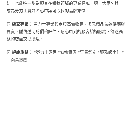
結，也能進一步彰顯其在鐘錶領域的專業權威，讓「大眾名錶」
成為勞力士愛好者心中無可取代的品牌象徵。
3️⃣
店家專長：
勞力士專業鑑定與高價收購、多元精品錶款供應與
買賣、誠信透明的價格評估、耐心周到的顧客諮詢服務、舒適高
級的店面交易環境。
4️⃣
評論重點：
#勞力士專家 #價格實惠 #專業鑑定 #服務態度佳 #
店面高級感