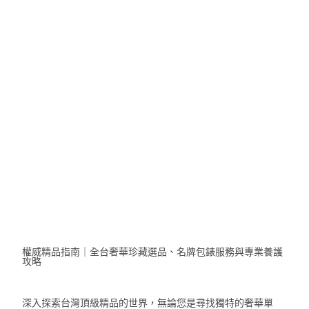
Days
Hours
Minutes
Seconds
權威精品指南｜全台奢華珍藏選品、名牌包錶服務與專業養護
攻略
深入探索台灣頂級精品的世界，無論您是尋找獨特的奢華單