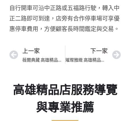
自行開車可沿中正路或五福路行駛，轉入中
正二路即可到達，店旁有合作停車場可享優
惠停車費用，方便顧客長時間鑑定與交易。
上一家
下一家
薇爾典藏 高雄精品店｜高雄二手精品收購、鑑定、估價、修包包
璀璨雅緻 高雄精品店｜高雄二手精品收購、鑑定、估價、修包包
高雄精品店服務導覽
與專業推薦