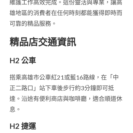
維護工作高效完成。這份靈活與專業，讓高
雄地區的消費者在任何時刻都能獲得即時而
可靠的精品服務。
精品店交通資訊
H2 公車
搭乘高雄市公車紅21或藍16路線，在「中
正二路口」站下車後步行約3分鐘即可抵
達。沿途有便利商店與咖啡廳，適合順道休
息。
H2 捷運