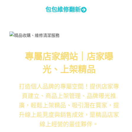
包包維修翻新
專屬店家網站｜店家曝
光、上架精品
打造個人品牌的專屬空間！提供店家專
頁建立、商品上架管理、品牌曝光推
廣，輕鬆上架精品、吸引潛在買家，提
升線上能見度與銷售成效，是精品店家
線上經營的最佳夥伴。