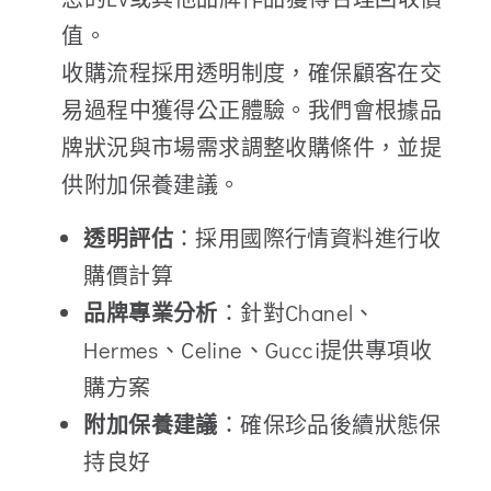
值。
收購流程採用透明制度，確保顧客在交
易過程中獲得公正體驗。我們會根據品
牌狀況與市場需求調整收購條件，並提
供附加保養建議。
透明評估
：採用國際行情資料進行收
購價計算
品牌專業分析
：針對Chanel、
Hermes、Celine、Gucci提供專項收
購方案
附加保養建議
：確保珍品後續狀態保
持良好