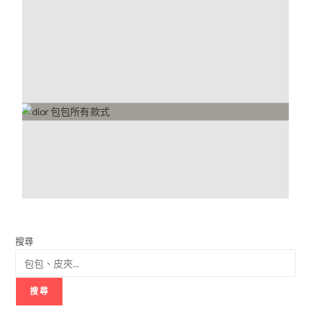
搜尋
搜尋