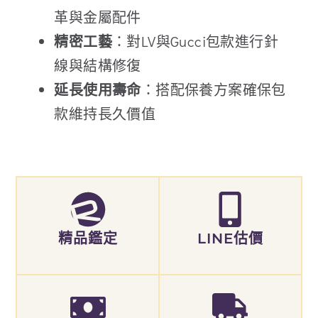
革與金屬配件
精密工藝
：對LV與Gucci包款進行針
線與結構修復
延長使用壽命
：搭配保養方案確保包
款維持長久價值
精品鑑定
LINE估價