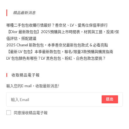
精品最新消息
哪種二手包包收購行情最好？香奈兒、LV、愛馬仕保值率排行
【Dior 最新款包包】2025預購與上市時間表，材質與工藝，投資/保
值評估、搭配建議
2025 Chanel 新款包包，本季香奈兒最新包包款式 & 必看亮點
【最新 LV 包包】本季最新款包包，聯名/限量3款預購與購買指南
LV 包包顏色有哪些？LV 黑色包包、粉紅、白色包款怎麼挑？
收取精品電子報
輸入您的E-mail，收取最新消息!
送出
同意接收精品電子報