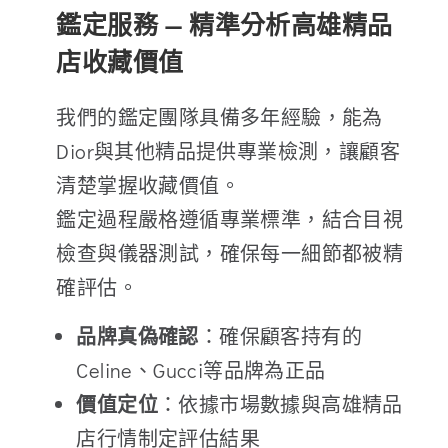
鑑定服務 — 精準分析高雄精品
店收藏價值
我們的鑑定團隊具備多年經驗，能為
Dior與其他精品提供專業檢測，讓顧客
清楚掌握收藏價值。
鑑定過程嚴格遵循專業標準，結合目視
檢查與儀器測試，確保每一細節都被精
確評估。
品牌真偽確認
：確保顧客持有的
Celine、Gucci等品牌為正品
價值定位
：依據市場數據與高雄精品
店行情制定評估結果