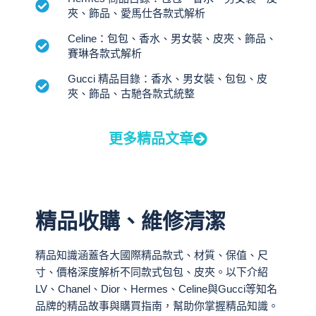
夾、飾品、愛馬仕各款式解析
Celine：包包、香水、男女裝、皮夾、飾品、
賽琳各款式解析
Gucci 精品目錄：香水、男女裝、包包、皮
夾、飾品、古馳各款式統整
更多精品文章
精品收購、維修清潔
精品知識涵蓋各大國際精品款式、材質、保值、尺
寸、價格深度解析不同款式包包、皮夾。以下介紹
LV、Chanel、Dior、Hermes、Celine與Gucci等知名
品牌的精品故事與購買指南，幫助你掌握精品知識。