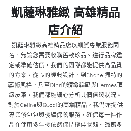
凱薩琳雅緻 高雄精品
店介紹
凱薩琳雅緻高雄精品店以細膩專業服務聞
名，無論您需要收購舊款珍品、進行品牌鑑
定或準確估價，我們的團隊都能提供高品質
的方案。從LV的經典設計，到Chanel獨特的
藝術風格，乃至Dior的精緻輪廓與Hermes頂
級皮革，我們都能細心分析其價值與狀況。
對於Celine與Gucci的高端精品，我們亦提供
專業修包包與後續保養服務，確保每一件作
品在使用多年後依然保持極佳狀態。憑藉多