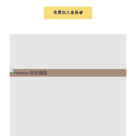
免費加入會員