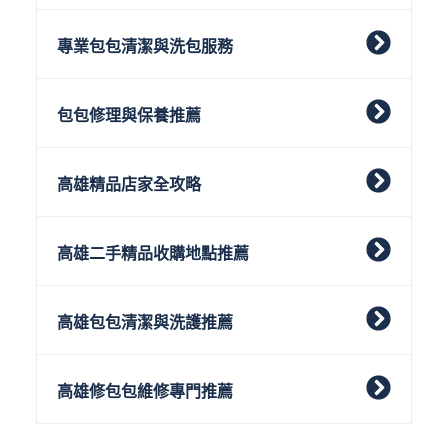
專業包包清潔與洗包服務
包包修理與保養推薦
高雄精品店家全攻略
高雄二手精品收購地點推薦
高雄包包清潔與洗護推薦
高雄修包包維修專門推薦