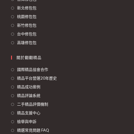
新北修包包
桃園修包包
新竹修包包
台中修包包
高雄修包包
關於翻翻精品
國際精品協會合作
精品平台營運20年歷史
精品成功案例
精品評論系統
二手精品評價機制
精品支援中心
檢舉與申訴
精選常見問題 FAQ