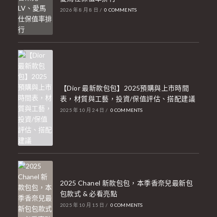
2026 年 8 月 8 日
/
0 COMMENTS
【Dior 最新款包包】2025預購與上市時間
表，材質與工藝，投資/保值評估、搭配建議
2025 年 10 月 24 日
/
0 COMMENTS
2025 Chanel 新款包包，本季香奈兒最新包
包款式 & 必看亮點
2025 年 10 月 15 日
/
0 COMMENTS