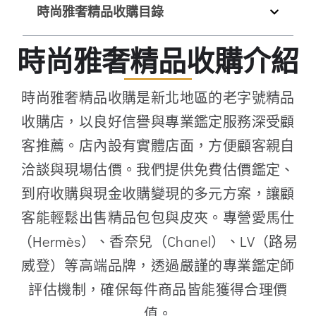
時尚雅奢精品收購目錄
時尚雅奢精品收購介紹
時尚雅奢精品收購是新北地區的老字號精品
收購店，以良好信譽與專業鑑定服務深受顧
客推薦。店內設有實體店面，方便顧客親自
洽談與現場估價。我們提供免費估價鑑定、
到府收購與現金收購變現的多元方案，讓顧
客能輕鬆出售精品包包與皮夾。專營愛馬仕
（Hermès）、香奈兒（Chanel）、LV（路易
威登）等高端品牌，透過嚴謹的專業鑑定師
評估機制，確保每件商品皆能獲得合理價
值。