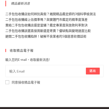
精品最新消息
二手包包收購店如何辨別真假？揭開精品鑑定師的3個科學檢測法
二手包包收購線上估價準嗎？與實體門市鑑定的精準度落差
賣給二手包包收購店還是當鋪？鑑定專業度與放款利率對決
二手包包收購該選直接買斷還是寄賣？優缺點與變現速度比較
避開二手包包收購陷阱！破解不良業者的5個惡意砍價話術
收取精品電子報
輸入您的E-mail，收取最新消息!
送出
同意接收精品電子報