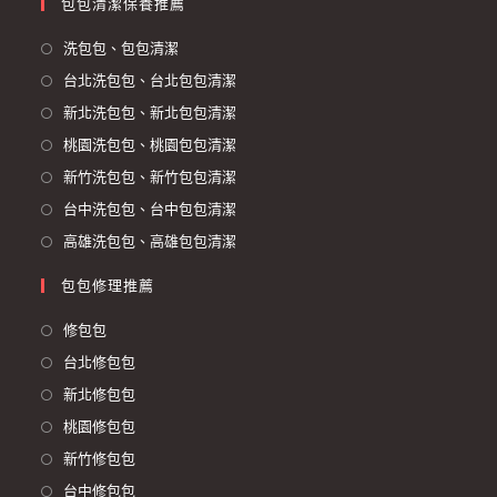
包包清潔保養推薦
洗包包、包包清潔
台北洗包包、台北包包清潔
新北洗包包、新北包包清潔
桃園洗包包、桃園包包清潔
新竹洗包包、新竹包包清潔
台中洗包包、台中包包清潔
高雄洗包包、高雄包包清潔
包包修理推薦
修包包
台北修包包
新北修包包
桃園修包包
新竹修包包
台中修包包