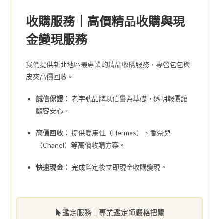
收購服務｜高價精品收購與現
金變現服務
我們提供新北地區最專業的精品收購服務，專營包包與
皮夾高價回收。
誠信保證：
老字號品牌以信譽為基礎，透明報價讓
顧客安心。
高價回收：
提供愛馬仕（Hermès）、香奈兒
（Chanel）等高價收購方案。
快速現金：
完成鑑定後立即現金收購變現。
鑑定服務｜專業鑑定師嚴格把關