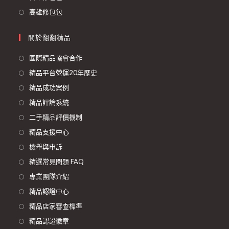
高雄修包包
關於翻翻精品
國際精品協會合作
精品平台營運20年歷史
精品成功案例
精品評論系統
二手精品評價機制
精品支援中心
檢舉與申訴
精選常見問題 FAQ
專業團隊介紹
精品認證中心
精品店家審查標準
精品認證徽章