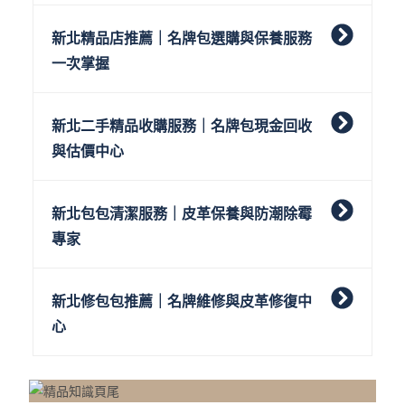
新北精品店推薦｜名牌包選購與保養服務
一次掌握
新北二手精品收購服務｜名牌包現金回收
與估價中心
新北包包清潔服務｜皮革保養與防潮除霉
專家
新北修包包推薦｜名牌維修與皮革修復中
心