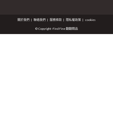
關於我們
聯絡我們
服務條款
隱私權政策
cookies
© Copyright -Find Fine 翻翻精品