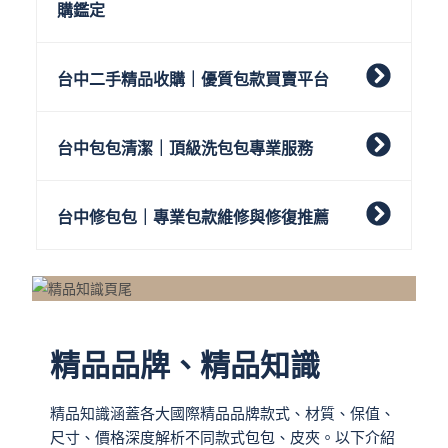
購鑑定
台中二手精品收購｜優質包款買賣平台
台中包包清潔｜頂級洗包包專業服務
台中修包包｜專業包款維修與修復推薦
精品品牌、精品知識
精品知識涵蓋各大國際精品品牌款式、材質、保值、
尺寸、價格深度解析不同款式包包、皮夾。以下介紹