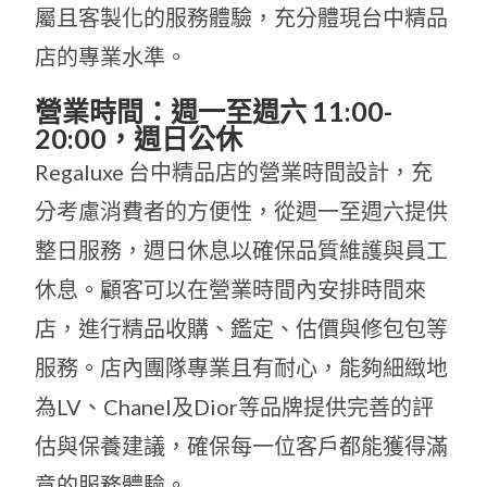
屬且客製化的服務體驗，充分體現台中精品
店的專業水準。
營業時間：週一至週六 11:00-
20:00，週日公休
Regaluxe 台中精品店的營業時間設計，充
分考慮消費者的方便性，從週一至週六提供
整日服務，週日休息以確保品質維護與員工
休息。顧客可以在營業時間內安排時間來
店，進行精品收購、鑑定、估價與修包包等
服務。店內團隊專業且有耐心，能夠細緻地
為LV、Chanel及Dior等品牌提供完善的評
估與保養建議，確保每一位客戶都能獲得滿
意的服務體驗。