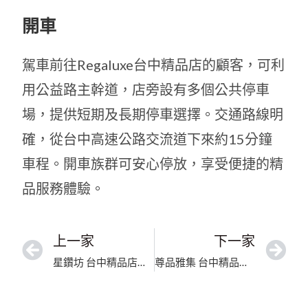
開車
駕車前往Regaluxe台中精品店的顧客，可利
用公益路主幹道，店旁設有多個公共停車
場，提供短期及長期停車選擇。交通路線明
確，從台中高速公路交流道下來約15分鐘
車程。開車族群可安心停放，享受便捷的精
品服務體驗。
上一家
下一家
星鑽坊 台中精品店｜台中二手精品收購、鑑定、估價、修包包
尊品雅集 台中精品店｜台中二手精品收購、鑑定、估價、修包包