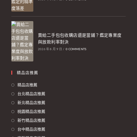
賣給二手包包收購店還是當鋪？鑑定專業度
與放款利率對決
2026 年 8 月 9 日
/
0 COMMENTS
精品店推薦
精品店推薦
台北精品店推薦
新北精品店推薦
桃園精品店推薦
新竹精品店推薦
台中精品店推薦