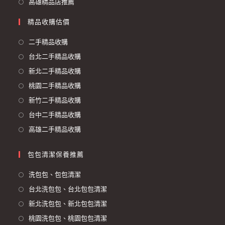
高雄精品店推薦
精品收購估價
二手精品收購
台北二手精品收購
新北二手精品收購
桃園二手精品收購
新竹二手精品收購
台中二手精品收購
高雄二手精品收購
包包清潔保養推薦
洗包包、包包清潔
台北洗包包、台北包包清潔
新北洗包包、新北包包清潔
桃園洗包包、桃園包包清潔