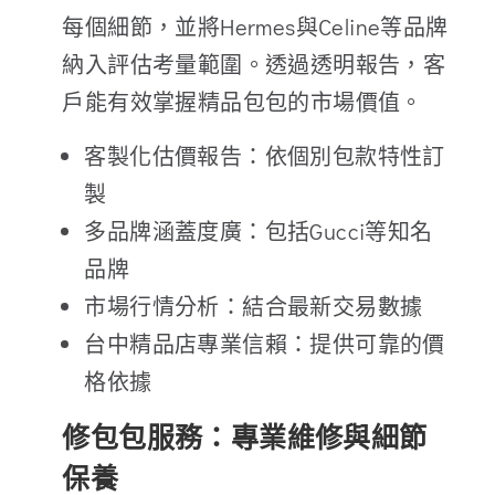
每個細節，並將Hermes與Celine等品牌
納入評估考量範圍。透過透明報告，客
戶能有效掌握精品包包的市場價值。
客製化估價報告：依個別包款特性訂
製
多品牌涵蓋度廣：包括Gucci等知名
品牌
市場行情分析：結合最新交易數據
台中精品店專業信賴：提供可靠的價
格依據
修包包服務：專業維修與細節
保養