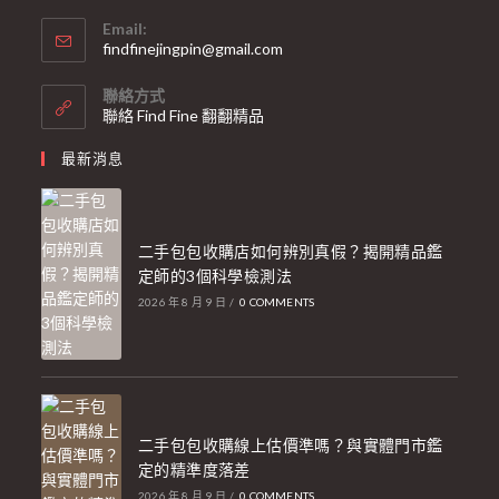
Email:
findfinejingpin@gmail.com
聯絡方式
聯絡 Find Fine 翻翻精品
最新消息
二手包包收購店如何辨別真假？揭開精品鑑
定師的3個科學檢測法
2026 年 8 月 9 日
/
0 COMMENTS
二手包包收購線上估價準嗎？與實體門市鑑
定的精準度落差
2026 年 8 月 9 日
/
0 COMMENTS