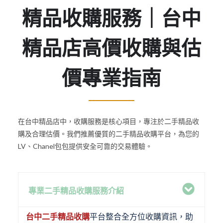
精品收購服務｜台中
精品店高價收購與估
價專業指南
在台中精品店中，收購服務是核心項目，專注於二手精品收
購及合理估價。我們推薦優質的二手精品收購平台，為您的
LV、Chanel包包提供安全可靠的交易體驗。
專業二手精品收購服務介紹
台中二手精品收購
平台整合全方位收購資訊，助