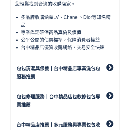
您輕鬆找到合適的收購店家。
多品牌收購涵蓋LV、Chanel、Dior等知名精
品
專業鑑定確保商品真偽及價值
公平公開的估價標準，保障消費者權益
台中精品店優質收購網絡，交易安全快速
包包清潔與保養｜台中精品店專業洗包包
服務推薦
包包修理服務｜台中精品店包款修包包專
業推薦
台中精品店推薦｜多元服務與專業包包收