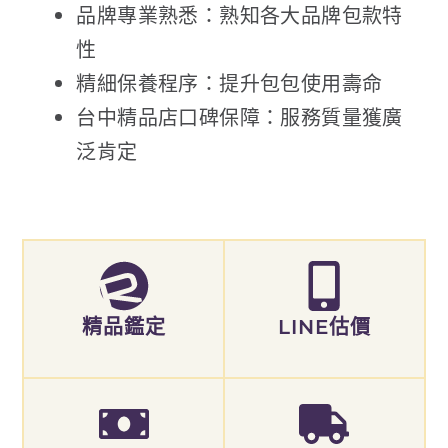
品牌專業熟悉：熟知各大品牌包款特
性
精細保養程序：提升包包使用壽命
台中精品店口碑保障：服務質量獲廣
泛肯定
精品鑑定
LINE估價