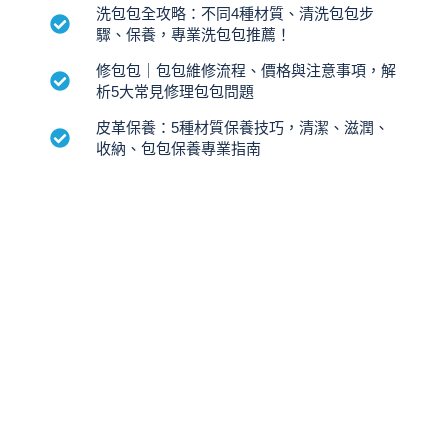
洗包包全攻略：不同4種材質、清洗包包步
驟、保養，專業洗包包推薦！
修包包｜包包維修流程、價格與注意事項，解
析5大常見修理包包問題
皮革保養：5種材質保養技巧，清潔、滋潤、
收納、包包保養專業指南