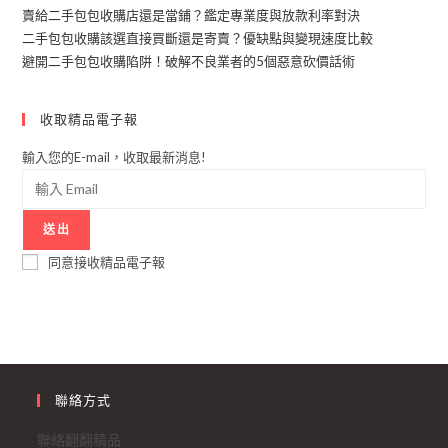
賣給二手包包收購店還是當鋪？鑑定專業度與放款利率對決
二手包包收購該選直接買斷還是寄賣？優缺點與變現速度比較
避開二手包包收購陷阱！破解不良業者的5個惡意砍價話術
收取精品電子報
輸入您的E-mail，收取最新消息!
送出
同意接收精品電子報
聯絡方式
聯絡翻翻精品