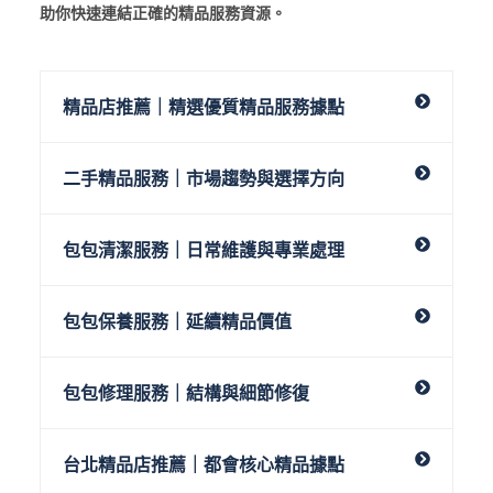
助你快速連結正確的精品服務資源。
精品店推薦｜精選優質精品服務據點
二手精品服務｜市場趨勢與選擇方向
包包清潔服務｜日常維護與專業處理
包包保養服務｜延續精品價值
包包修理服務｜結構與細節修復
台北精品店推薦｜都會核心精品據點