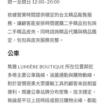
週一至週日 12:00–20:00
依據營業時間提供穩定的台北精品販售服
務，讓顧客能安排時間選購二手精品包包與
二手精品皮夾，同時諮詢精品代購與精品鑑
定，包包與皮夾服務完整。
公車
雋雅 LUMIÈRE BOUTIQUE 所在位置鄰近
多條主要公車路線，涵蓋通勤與購物動線，
對於習慣搭乘大眾運輸工具的顧客來說相當
便利。周邊公車站牌分布密集，班次穩定，
無論是平日上班時段或假日購物尖峰，都能