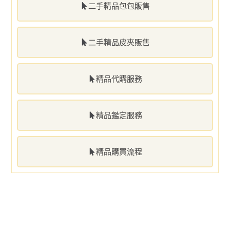
二手精品包包販售
二手精品皮夾販售
精品代購服務
精品鑑定服務
精品購買流程