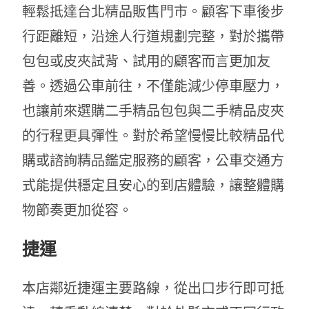
輕鬆抵達台北精品販售門市。顧客下車後步
行距離短，沿途人行道規劃完整，對於攜帶
包包或皮夾試背、試用的顧客而言更加友
善。透過公車前往，不僅能減少停車壓力，
也讓前來選購二手精品包包與二手精品皮夾
的行程更具彈性。對於希望慢慢比較精品代
購或諮詢精品鑑定服務的顧客，公車交通方
式能提供穩定且安心的到店體驗，讓整體購
物節奏更加從容。
捷運
本店鄰近捷運主要路線，從出口步行即可抵