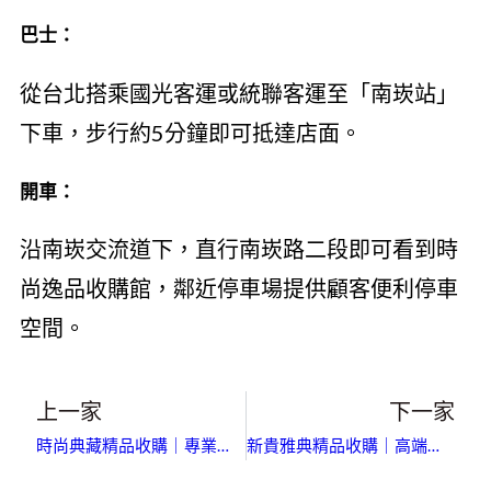
巴士：
從台北搭乘國光客運或統聯客運至「南崁站」
下車，步行約5分鐘即可抵達店面。
開車：
沿南崁交流道下，直行南崁路二段即可看到時
尚逸品收購館，鄰近停車場提供顧客便利停車
空間。
上一家
下一家
時尚典藏精品收購｜專業鑑定高價收購名牌精品
新貴雅典精品收購｜高端鑑定 專業誠信收購服務