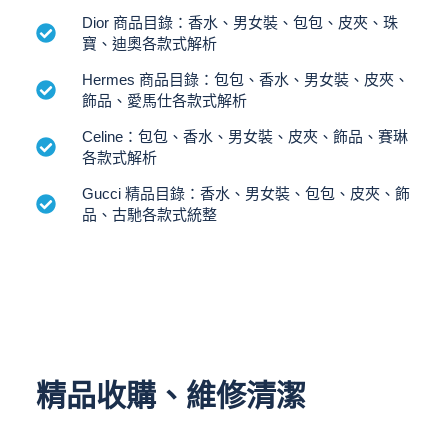
Dior 商品目錄：香水、男女裝、包包、皮夾、珠
寶、迪奧各款式解析
Hermes 商品目錄：包包、香水、男女裝、皮夾、
飾品、愛馬仕各款式解析
Celine：包包、香水、男女裝、皮夾、飾品、賽琳
各款式解析
Gucci 精品目錄：香水、男女裝、包包、皮夾、飾
品、古馳各款式統整
精品收購、維修清潔