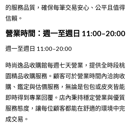
的服務品質，確保每筆交易安心、公平且值得
信賴。
營業時間：週一至週日 11:00–20:00
週一至週日 11:00–20:00
時尚逸品收購館每週七天營業，提供全時段桃
園精品收購服務。顧客可於營業時間內洽詢收
購、鑑定與估價服務，無論是包包或皮夾皆能
即時得到專業回覆。店內秉持穩定營業與優質
服務態度，讓每位顧客都能在舒適的環境中完
成交易。