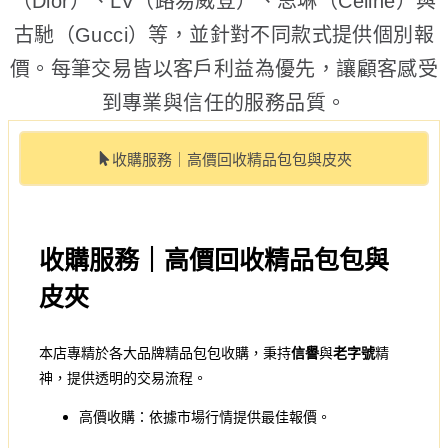
（Dior）、LV（路易威登）、思琳（Celine）與
古馳（Gucci）等，並針對不同款式提供個別報
價。每筆交易皆以客戶利益為優先，讓顧客感受
到專業與信任的服務品質。
收購服務｜高價回收精品包包與皮夾
收購服務｜高價回收精品包包與
皮夾
本店專精於各大品牌精品包包收購，秉持
信譽
與
老字號
精
神，提供透明的交易流程。
高價收購：依據市場行情提供最佳報價。