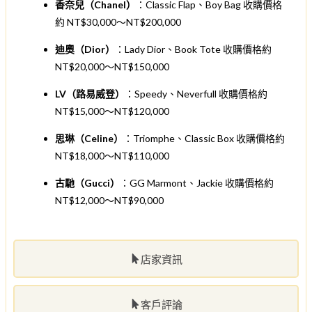
香奈兒（Chanel）
：Classic Flap、Boy Bag 收購價格
約 NT$30,000～NT$200,000
迪奧（Dior）
：Lady Dior、Book Tote 收購價格約
NT$20,000～NT$150,000
LV（路易威登）
：Speedy、Neverfull 收購價格約
NT$15,000～NT$120,000
思琳（Celine）
：Triomphe、Classic Box 收購價格約
NT$18,000～NT$110,000
古馳（Gucci）
：GG Marmont、Jackie 收購價格約
NT$12,000～NT$90,000
店家資訊
客戶評論