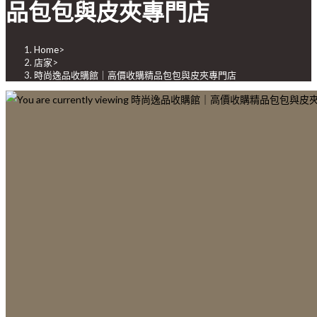
品包包與皮夾專門店
Home
>
店家
>
時尚逸品收購館｜高價收購精品包包與皮夾專門店