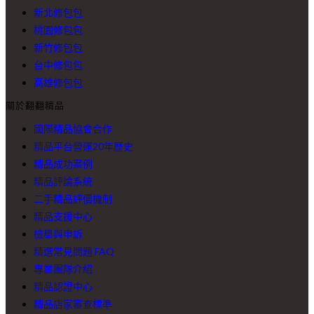
新北修包包
桃園修包包
新竹修包包
台中修包包
高雄修包包
關於翻翻精品
國際精品協會合作
精品平台營運20年歷史
精品成功案例
精品評論系統
二手精品評價機制
精品支援中心
檢舉與申訴
精選常見問題 FAQ
專業團隊介紹
精品認證中心
精品店家審查標準