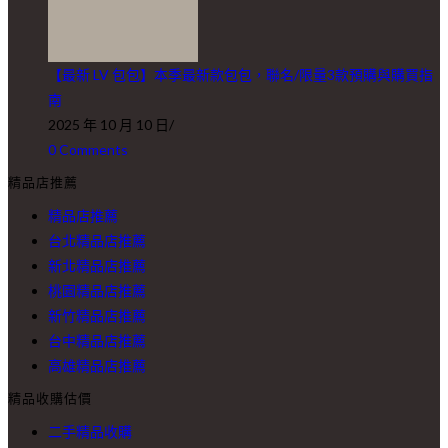
【最新 LV 包包】本季最新款包包，聯名/限量3款預購與購買指
南
2025 年 10 月 10 日
/
0 Comments
精品店推薦
精品店推薦
台北精品店推薦
新北精品店推薦
桃園精品店推薦
新竹精品店推薦
台中精品店推薦
高雄精品店推薦
精品收購估價
二手精品收購