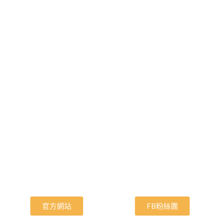
官方網站
FB粉絲團