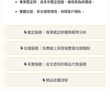
專業鑑定師：具多年鑑定經驗，確保真偽與價值。
實體店面：安全隱密環境，保障客戶隱私。
鑑定服務｜專業鑑定師團隊精準分析
估價服務｜免費線上與現場雙重估價機制
寄賣服務｜安全透明的精品代售服務
精品收購流程