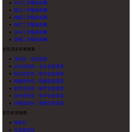
台北二手精品收購
新北二手精品收購
桃園二手精品收購
新竹二手精品收購
台中二手精品收購
高雄二手精品收購
包包清潔保養推薦
洗包包、包包清潔
台北洗包包、台北包包清潔
新北洗包包、新北包包清潔
桃園洗包包、桃園包包清潔
新竹洗包包、新竹包包清潔
台中洗包包、台中包包清潔
高雄洗包包、高雄包包清潔
包包修理推薦
修包包
台北修包包